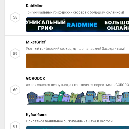
RaidMine
Три уникальных гриферских сервера с большим онлайном!
58
MixerGrief
Уютный гриферский сервер, лучшая анархия! Заходи к нам!
59
GORODOK
Ах как хочется вернуться, ах как хочется ворваться в GOROD
60
Кубоёбики
Приватное ванильное выживание на Java и Bedrock!
61