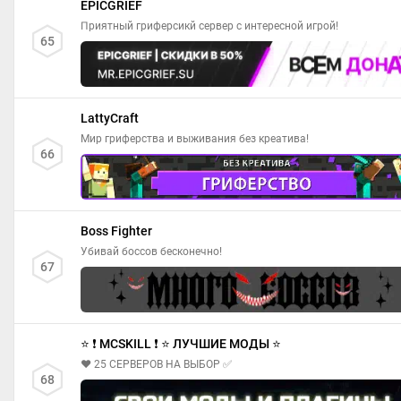
EPICGRIEF
Приятный гриферсикй сервер с интересной игрой!
65
LattyCraft
Мир гриферства и выживания без креатива!
66
Boss Fighter
Убивай боссов бесконечно!
67
⭐ ❗ MCSKILL ❗ ⭐ ЛУЧШИЕ МОДЫ ⭐
❤️ 25 СЕРВЕРОВ НА ВЫБОР ✅
68