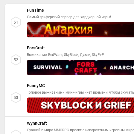
FunTime
Самый гриферский сервер для хардкорной игры!
51
ForsCraft
Выживание, BedWars, SkyBlock, Дуэли, SkyPvP
52
FunnyMC
Топовое выживание и мини-игры - нет времени, чтобы скучать
53
WynnCraft
Лучший в мире MMORPG проект c невероятным игровым мир