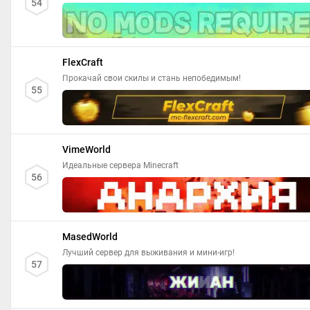
54
FlexCraft
Прокачай свои скилы и стань непобедимым!
55
VimeWorld
Идеальные сервера Minecraft
56
MasedWorld
Лучший сервер для выживания и мини-игр!
57