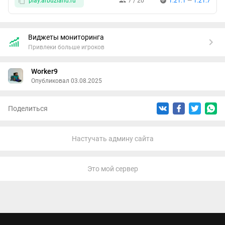
play.arbuzland.ru
7 / 20
1.21.1
—
1.21.7
Виджеты мониторинга
Привлеки больше игроков
Worker9
Опубликовал 03.08.2025
Поделиться
Настучать админу сайта
Это мой сервер