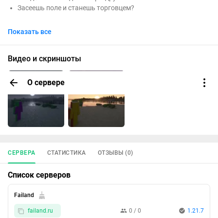
Засеешь поле и станешь торговцем?
Здесь нет лишнего. Только ты, мир и настоящая игра. Мы
Показать все
уважаем классику и верим, что
Minecraft
не нуждается в
украшениях.
Видео и скриншоты
Чистый, честный и лицензионный выживач, каким он должен
быть.
О сервере
СЕРВЕРА
СТАТИСТИКА
ОТЗЫВЫ (0)
Список серверов
Failand
failand.ru
0 / 0
1.21.7