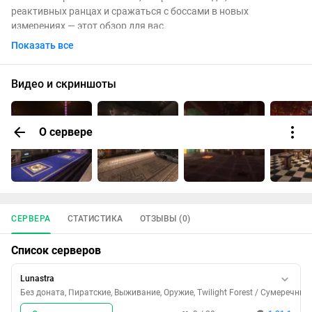
реактивных ранцах и сражаться с боссами в новых
измерениях — этот обзор для вас.
Показать все
🏗️ Что такое Craftoria?
Представьте себе «песочницу на максималках»: в модпаке
Видео и скриншоты
собрано более 500 модов, которые полностью
перерабатывают игру . Это не просто набор модов, а
продуманная экосистема с единой линией развития.
О сервере
Версия: 1.21 / NeoForge (современная оптимизация и новые
механики) .
Главная фишка: Синтез технологий и магии. Здесь вы не
привязаны к одному пути — можете стать инженером или
могущественным магом (или и тем, и другим сразу) .
Контент: Более 1300 квестов, которые ведут вас от первого
СЕРВЕРА
СТАТИСТИКА
ОТЗЫВЫ (0)
дерева до покорения вселенной .
Список серверов
✨ Ключевые особенности
Lunastra
1. Технологии и Инженерия:
Без доната, Пиратские, Выживание, Оружие, Twilight Forest / Сумеречный л
В паке есть практически всё для любителей механизмов. В