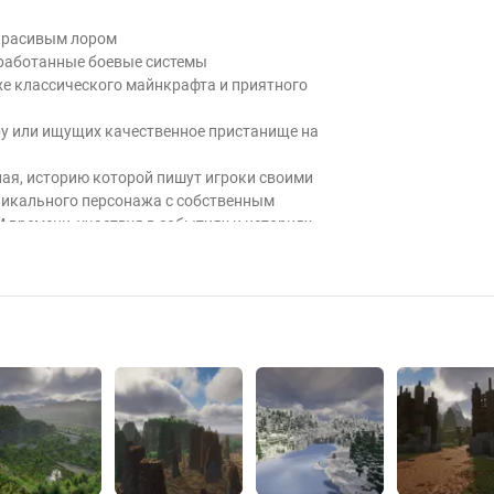
 красивым лором
оработанные боевые системы
хе классического майнкрафта и приятного
гру или ищущих качественное пристанище на
нная, историю которой пишут игроки своими
никального персонажа с собственным
времени, участвуя в событиях и историях
 WC3, Ведьмак и Wow classic
нтах - ты можешь стать КЕМ УГОДНО
з костыли
СЕХ ресурсов, времена года, долгое время
другое