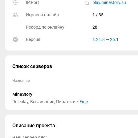
IP:Port
play.minestory.su
Игроков онлайн
1
/ 35
Рекорд по онлайну
28
Версия
1.21.8
—
26.1
Список серверов
Название
MineStory
Roleplay, Выживание, Пиратские
Еще
Описание проекта
Наш сервер для: