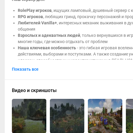
RolePlay игроков
, ищущих ламповый, душевный сервер с
RPG игроков
, любящих гринд, прокачку персонажей и пр
Любителей Vanilla+
, интересных механик выживания в ду
общения
Взрослых и адекватных людей
, только вернувшихся в и
многие годы, где можно отдыхать от проблем
Наша ключевая особенность
- это гибкая игровая вселе
действиями, выборами и поступками. А также создание у
классом, способностями и характеристиками в РЕАЛЬНОМ 
других игроков и всего мира
Показать все
Наши механики:
Глубокий лор, движимый игроками и вдохновлённый LOTR,
Видео и скриншоты
Создание уникального персонажа по мере участия в иве
(администрация поможет это реализовать)
4 основных класса и 12+ оригинальных подклассов
Способности, заклинания и магия, реализованная не чере
Реалистичное выживание с новыми механиками: дефицит В
суток, тёмные ночи, фермерство, пивоварение, рыбалка и 
Города, городские войны и политика