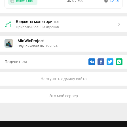
minwix.net
0 / 500
1.21.4
лампового сервера. Из приятных, но не менее важных
мелочей - для всех игроков проекта доступны команды
проверки от CoreProtect, дабы в случае грифа вашей базы
Виджеты мониторинга
наша техническая поддержка работала оперативно.
Привлеки больше игроков
Удобная система оповещения игроков сервера о том, что
тот или иной человек начал прямую трансляцию. Прописав
MinWixProject
команду /stream on - перед твоим ником появится значок
Опубликовал 06.06.2024
того, что ты сейчас проводишь прямую трансляцию, а
также произойдёт уведомление игроков об этом событии в
чате. Сам же геймплей непосредственно на сервере
Поделиться
разбавят небольшие дополнительные механики:
Изменённая система рыбалки - при поклёвке рыбы и её
подсечке вместо предмета, из воды вылетает рыба не в
Настучать админу сайта
качестве предмета, а в качестве моба.
Добавлены новые кастомные пластинки, похожие по
стилю на ванильные (и не только), которые вы сможете
Это мой сервер
найти только в различных ванильных структурах, а в
каких - это уже вы должны понять, не всё же вам
говорить).
Стоит мод на голосовой чат, работающий на Java и bedrock
издании.