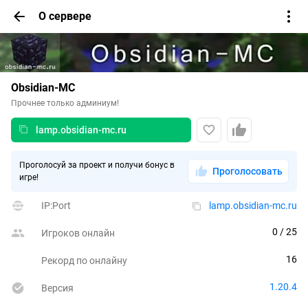
О сервере
Obsidian-MC
Прочнее только админиум!
lamp.obsidian-mc.ru
Проголосуй за проект и получи бонус в
Проголосовать
игре!
IP:Port
lamp.obsidian-mc.ru
0
 / 25
Игроков онлайн
16
Рекорд по онлайну
1.20.4
Версия