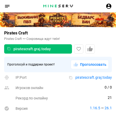
Pirates Craft
Pirates Craft >> Сокровища ждут тебя!
piratescraft.graj.today
Проголосовать
Проголосуй и поддержи проект!
IP:Port
piratescraft.graj.today
0
 / 0
Игроков онлайн
21
Рекорд по онлайну
1.16.5
 — 
26.1
Версия