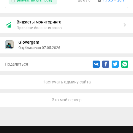
piratescraft.graj.today
0 / 0
1.16.5
—
26.1
🔗 Полезные ссылки:
📥 Скачать ресурс-пак: https://download.mc-
Виджеты мониторинга
packs.net/pack/a723e325500b1e4f5e40acf063ed114ef77efc7e.zip
Привлеки больше игроков
💬 Наш Telegram: https://t.me/piratescraft
Glovergam
🛒 Донат: https://pirates-craft.tebex.io
Опубликовал 07.05.2026
📺 Наш Twitch: https://www.twitch.tv/wraithgam
Залетайте на сервер, развивайтесь и создавайте свою
Поделиться
историю вместе с нами! Ждем вас!
Настучать админу сайта
Это мой сервер