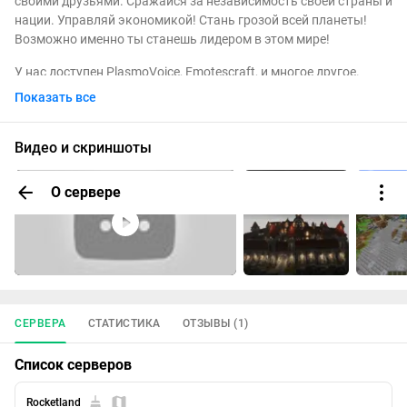
своими друзьями. Сражайся за независимость своей страны и
нации. Управляй экономикой! Стань грозой всей планеты!
Возможно именно ты станешь лидером в этом мире!
У нас доступен PlasmoVoice, Emotescraft, и многое другое.
Показать все
Общайся и веселись вместе с друзьями. Наши модерраторы
проведут личный инструктаж каждого по командам и
возможным вариантам развития тебя как лидера города, а
Видео и скриншоты
можетт даже и будущей Нации!
О сервере
Заходи скорее! На тебя вся надежда!
СЕРВЕРА
СТАТИСТИКА
ОТЗЫВЫ (1)
Список серверов
Rocketland