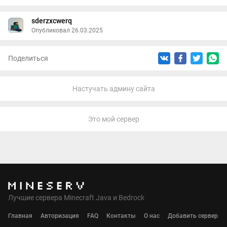
sderzxcwerq
Опубликовал 26.03.2025
Поделиться
Настучать админу сайта
Это мой сервер
Лучшие сервера Minecraft Java и Bedrock
Главная
Авторизация
FAQ
Контакты
О нас
Добавить сервер