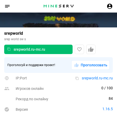
srepworld
srep world sw s
srepworld.ru-mc.ru
Проголосовать
Проголосуй и поддержи проект!
IP:Port
srepworld.ru-mc.ru
0
 / 100
Игроков онлайн
84
Рекорд по онлайну
1.16.5
Версия