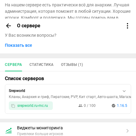
На нашем сервере есть практически всё для анархии. Лучшая
администрация, которая поможет в любой ситуации. Хорошие
игроки. Комфорт и поддержка. Мы готовы помочь вам в
любом деле или справиться с любой проблемой или же багом.
О сервере
У Вас возникли вопросы?
Показать все
Хотите написать жалобу на игрока? Есть предложения по
улучшению? Хотите пообщаться с игроками? Нашли баг,
ошибку или неисправность?
СЕРВЕРА
СТАТИСТИКА
ОТЗЫВЫ (1)
Напишите нам в телеграм:
Список серверов
https://t.me/srepworld_support_robot
Srepworld
Кланы, Анархия и гриф, Пиратские, PVP, Кит старт, Авто-шахта, Магазин
srepworld.ru-mc.ru
0 / 100
1.16.5
Виджеты мониторинга
Привлеки больше игроков