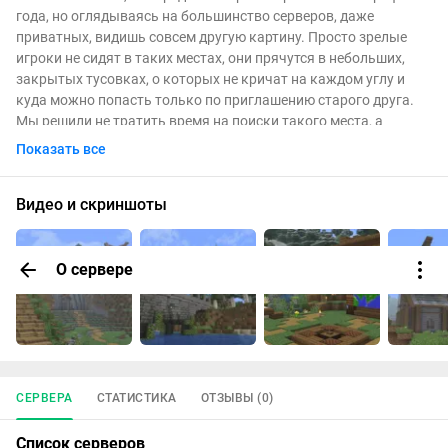
года, но оглядываясь на большинство серверов, даже
приватных, видишь совсем другую картину. Просто зрелые
игроки не сидят в таких местах, они прячутся в небольших,
закрытых тусовках, о которых не кричат на каждом углу и
куда можно попасть только по приглашению старого друга.
Мы решили не тратить время на поиски такого места, а
построить его с нуля.
Показать все
Так появился
The Common
.
Видео и скриншоты
О нас
Это не просто название, а наша главная идея, "общая почва"
О сервере
для людей со схожим мировоззрением. Мы считаем, что
атмосфера на этой почве не создаётся искусственно:
плагинами и фичами, она рождается сама, когда убираешь всё
лишнее.
Сила этого проекта не в том, что мы добавили, а в том, что
вычли, именно поэтому здесь нет гонки за ресурсами, а есть
СЕРВЕРА
СТАТИСТИКА
ОТЗЫВЫ (0)
только одно направление - не торопясь писать общую
историю, где каждое знакомство, каждая постройка, каждое
Список серверов