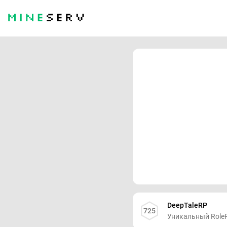
DeepTaleRP
725
Уникальный RoleP