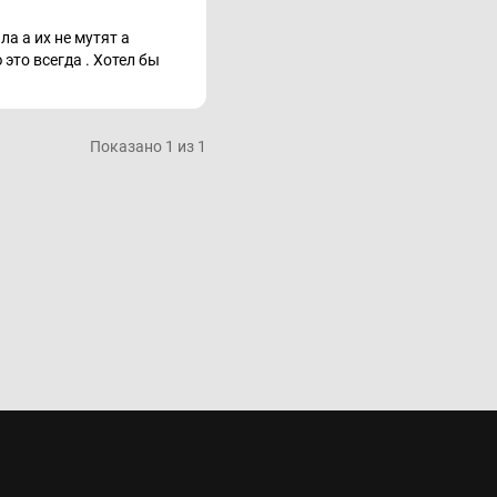
а а их не мутят а
это всегда . Хотел бы
Показано 1 из 1