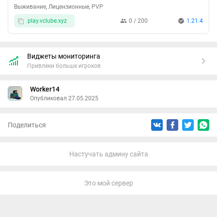
Выживание, Лицензионные, PVP
PvP
по согласию других игроков.
play.vclube.xyz
0 / 200
1.21.4
Сложность - хард.
Для доступа необходимо подать заявку на сайте
Виджеты мониторинга
https://vclube.xyz/appeal
Привлеки больше игроков
Желаем приятной игры!
Worker14
Опубликовал 27.05.2025
Поделиться
Настучать админу сайта
Это мой сервер