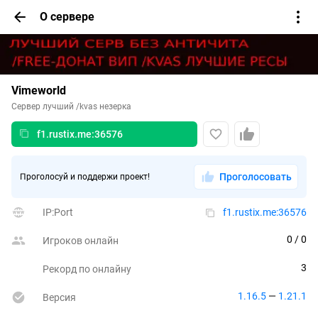
О сервере
Vimeworld
Сервер лучший /kvas незерка
f1.rustix.me:36576
Проголосовать
Проголосуй и поддержи проект!
IP:Port
f1.rustix.me:36576
0
 / 0
Игроков онлайн
3
Рекорд по онлайну
1.16.5
 — 
1.21.1
Версия