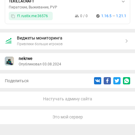
TEKILLACRAFT
Пиратские, Выживание, PVP
f1.rustix.me:36576
0 / 0
1.16.5
—
1.21.1
Виджеты мониторинга
Привлеки больше игроков
nekrwe
Опубликовал 03.08.2024
Поделиться
Настучать админу сайта
Это мой сервер