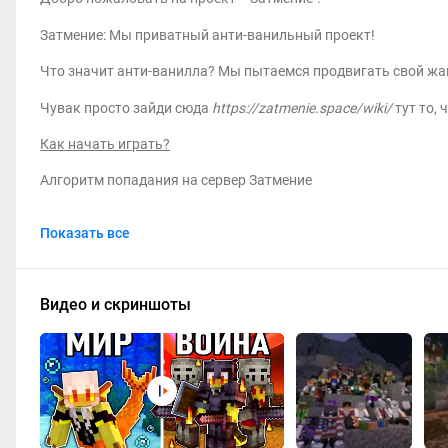
Затмение: Мы приватный анти-ванильный проект!
Что значит анти-ванилла? Мы пытаемся продвигать свой жа
Чувак просто зайди сюда
https://zatmenie.space/wiki/
тут то, 
Как начать играть?
Алгоритм попадания на сервер Затмение
Вайт-Лист - первым делом тебе нужно подать заявку ⁠"⭐・п
Показать все
если она платная, загляни в ⁠"💻・навигатор"
Первый заход - после добавления в белый список тебе нуж
Привязка к ДС - когда вы зайдете у вас попросит отправить 
Видео и скриншоты
Вики - https://wiki.zatmenie.space/
Телеграмм - https://t.me/+3TcbR_oLj_g3Njcy
Донат - https://boosty.to/blyksasoni
Карта - https://map.zatmenie.space/
Ютуб - https://youtube.com/@zatmim_vse?si=k0Uyhe8OWZv