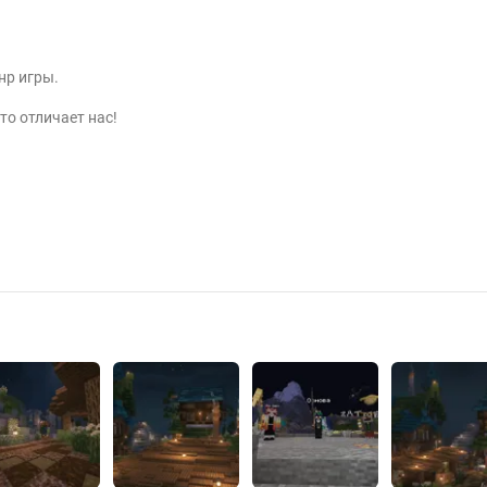
нр игры.
что отличает нас!
одать-заявку", или приобрести проходку
но зайти на сервер.
код нашему боту:
@Zatmenie
1eXKr