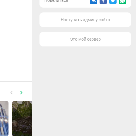
Поделиться
Настучать админу сайта
Это мой сервер