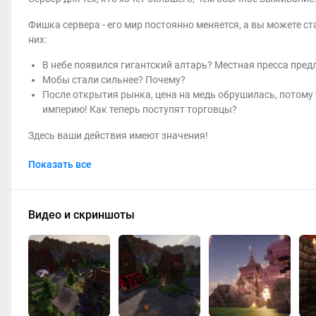
Фишка сервера - его мир постоянно меняется, а вы можете ст
них:
В небе появился гигантский алтарь? Местная пресса пред
Мобы стали сильнее? Почему?
После открытия рынка, цена на медь обрушилась, потому 
империю! Как теперь поступят торговцы?
Здесь ваши действия имеют значения!
Что еще вас ждет на сервере?
Показать все
Увлекательные квесты, система рангов, а для любителей P
Новые предметы - магические свитки, оружие и броня.
Видео и скриншоты
Алтари, магические ритуалы и регулярные события.
И никакого доната или привата!