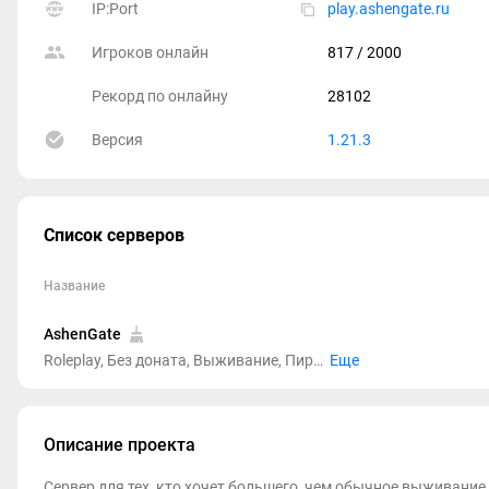
IP:Port
play.ashengate.ru
Игроков онлайн
817
/ 2000
Рекорд по онлайну
28102
Версия
1.21.3
Список серверов
Название
AshenGate
Roleplay, Без доната, Выживание, Пиратские, PVP, Кит старт, Без дюпа
Еще
Описание проекта
Сервер для тех, кто хочет большего, чем обычное выживание