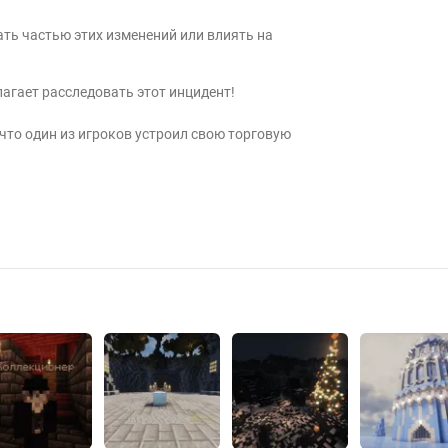
ать частью этих изменений или влиять на
лагает расследовать этот инцидент!
что один из игроков устроил свою торговую
VP - дуэли с рейтинговой системой.