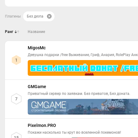
Плагины
Без дюпа
Ранг
Название
MigosMc
Девушка подарки /free Выживание, Гриф, Анария, RolePlay Анк
1
GMGame
Приватный сервер по заявкам. Без приватов, Без доната.
7
Pixelmon.PRO
Покажи насколько ты крут во вселенной покемонов!
15