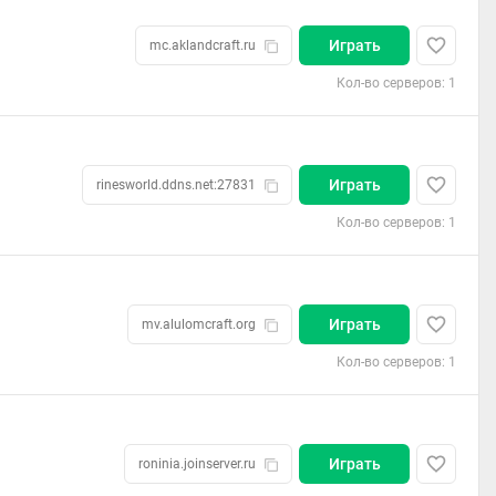
Играть
mc.aklandcraft.ru
Кол-во серверов: 1
Играть
rinesworld.ddns.net:27831
Кол-во серверов: 1
Играть
mv.alulomcraft.org
Кол-во серверов: 1
Играть
roninia.joinserver.ru