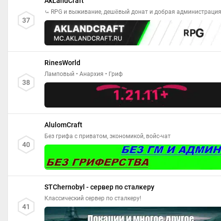
AkLandCraft
⤿ RPG и выживание, дешёвый донат и добрая администрация
37
RinesWorld
Ламповый • Анархия • Гриф
38
AlulomCraft
Без грифа с приватом, экономикой, войс-чат
40
STChernobyl - сервер по сталкеру
Классический сервер по сталкеру!
41