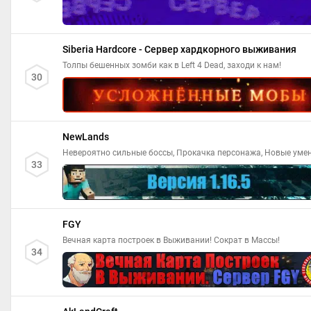
Siberia Hardcore - Сервер хардкорного выживания
Толпы бешенных зомби как в Left 4 Dead, заходи к нам!
30
NewLands
Невероятно сильные боссы, Прокачка персонажа, Новые уме
33
FGY
Вечная карта построек в Выживании! Сократ в Массы!
34