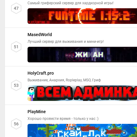
Самый гриферский сервер для хардкорной игры!
47
MasedWorld
Лучший сервер для выживания и мини-игр!
51
HolyCraft.pro
Выживание, Анархия, Ropleplay, MSO, Гриф
53
PlayMine
Хорошо провести время - только у нас :)
56