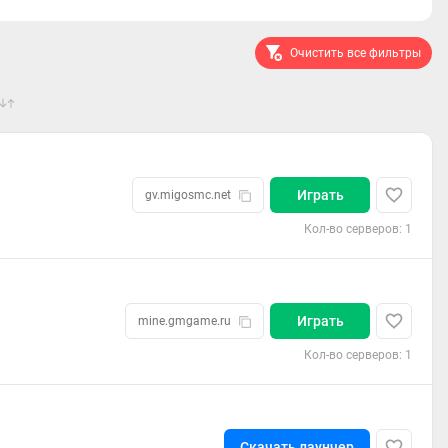
Очистить все фильтры
3
Играть
gv.migosmc.net
Кол-во серверов: 1
Играть
mine.gmgame.ru
Кол-во серверов: 1
Скачать лаунчер