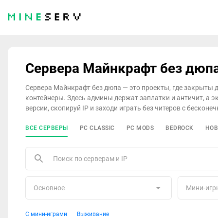
Сервера Майнкрафт без дюп
Сервера Майнкрафт без дюпа — это проекты, где закрыты 
контейнеры. Здесь админы держат заплатки и античит, а э
версии, скопируй IP и заходи играть без читеров с бесконе
ВСЕ СЕРВЕРЫ
PC CLASSIC
PC MODS
BEDROCK
НОВ
Основное
Мини-игр
С мини-играми
Выживание