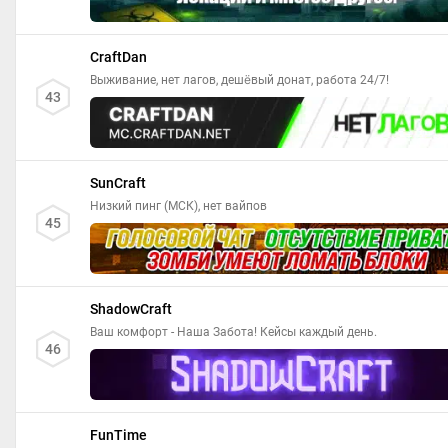
CraftDan
Выживание, нет лагов, дешёвый донат, работа 24/7!
43
SunCraft
Низкий пинг (МСК), нет вайпов
45
ShadowCraft
Ваш комфорт - Наша Забота! Кейсы каждый день.
46
FunTime