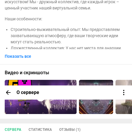
искусством! Мы - дружный коллектив, где каждый игрок –
ценный участник нашей виртуальной семьи.
Наши особенности:
Строительно-выживательный опыт: Мы предоставляем
захватывающую атмосферу, где ваши творческие идеи
могут стать реальностью.
Дружественный коллектив: У нас нет места для анархии.
Мы стремимся к приятному взаимодействию между
Показать все
игроками, где каждый может найти своего друга.
Установленный
WhiteList
обеспечивает защиту от
Видео и скриншоты
нежелательных гостей. Чтобы присоединиться, оставьте
заявку на нашем сайте - https://gmgame.ru/. Прием от 16
лет, но мы готовы рассмотреть исключения для тех, кто
готов поделиться своим опытом и творческими идеями.
О сервере
Без вайпов с 18 декабря 2020 года: Наш сервер - это ваш
дом, и мы ценим ваши усилия. Никаких вайпов, сохраните
свои творения и продолжайте развиваться вместе с нами!
Инновации: Прокачайте взаимодействие с помощью Simple
Voice Chat, выражайте эмоции с Emotecraft, создавайте
невероятные постройки с редактируемыми стойками для
СЕРВЕРА
СТАТИСТИКА
ОТЗЫВЫ (1)