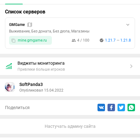
брони. Мы поддерживаем ваше творчество!
Открытость и демократия: У нас каждый может повлиять
Список серверов
на развитие сервера – ваша идея имеет значение! Мы
придерживаемся принципов демократии, чтобы сделать
GMGame
ваш опыт максимально приятным.
Выживание, Без доната, Без дюпа, Магазины
Присоединяйтесь к нам, и вместе мы создадим уникальный
mine.gmgame.ru
4 / 100
1.21.7
—
1.21.8
мир Minecraft, полный приключений и дружбы!
Ждем вас на наших просторах!
Виджеты мониторинга
Привлеки больше игроков
SoftPanda3
Опубликовал 15.04.2022
Поделиться
Настучать админу сайта