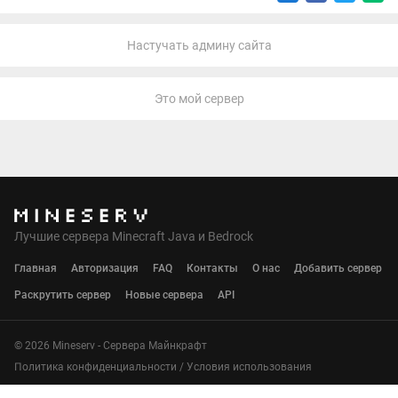
Настучать админу сайта
Это мой сервер
Лучшие сервера Minecraft Java и Bedrock
Главная
Авторизация
FAQ
Контакты
О нас
Добавить сервер
Раскрутить сервер
Новые сервера
API
© 2026 Mineserv - Сервера Майнкрафт
Политика конфиденциальности
/
Условия использования