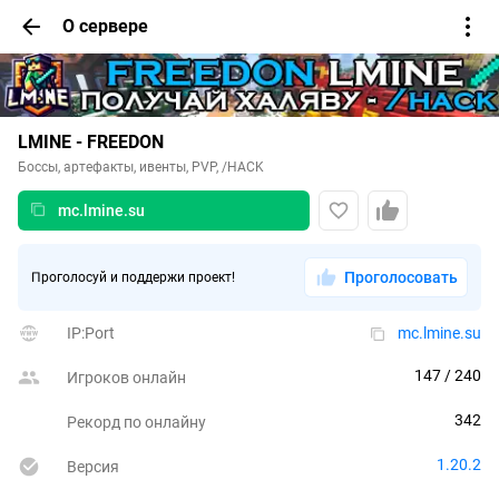
О сервере
LMINE - FREEDON
Боссы, артефакты, ивенты, PVP, /HACK
mc.lmine.su
Проголосовать
Проголосуй и поддержи проект!
IP:Port
mc.lmine.su
147
 / 240
Игроков онлайн
342
Рекорд по онлайну
1.20.2
Версия