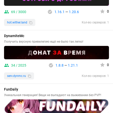
0
69 / 3000
1.16.1
—
1.20.6
hot.wither.land
Кол-во серверов: 1
DynamiteMc
Получить вкусную привилегию ещё не было так легко!
0
34 / 2025
1.8.8
—
1.21.1
serv.dynmc.ru
Кол-во серверов: 1
FunDaily
Уникальная генерация! Вещи не выпадают на выживании без PVP!