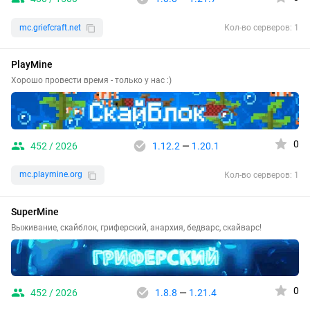
mc.griefcraft.net
Кол-во серверов: 1
PlayMine
Хорошо провести время - только у нас :)
0
452 / 2026
1.12.2
—
1.20.1
mc.playmine.org
Кол-во серверов: 1
SuperMine
Выживание, скайблок, гриферский, анархия, бедварс, скайварс!
0
452 / 2026
1.8.8
—
1.21.4