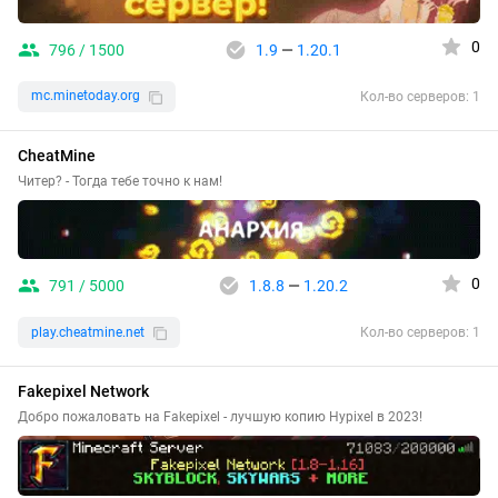
0
796 / 1500
1.9
—
1.20.1
mc.minetoday.org
Кол-во серверов: 1
CheatMine
Читер? - Тогда тебе точно к нам!
0
791 / 5000
1.8.8
—
1.20.2
play.cheatmine.net
Кол-во серверов: 1
Fakepixel Network
Добро пожаловать на Fakepixel - лучшую копию Hypixel в 2023!