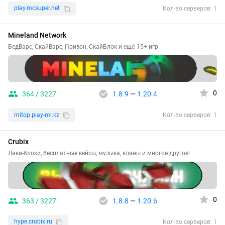
play.mcsuper.net
Кол-во серверов: 1
Mineland Network
БедВарс, СкайВарс, Призон, СкайБлок и ещё 15+ игр
0
364 / 3227
1.8.9
—
1.20.4
mitop.play-ml.kz
Кол-во серверов: 1
Crubix
Лаки-блоки, бесплатные кейсы, музыка, кланы и многое другое!
0
363 / 3227
1.8.8
—
1.20.6
hype.crubix.ru
Кол-во серверов: 1