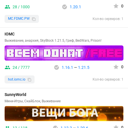
0
28 / 1000
1.20.1
MC.FDMC.PW
Кол-во серверов: 1
IOMC
Выживание, анархия, SkyBlock 1.21.5, Гриф, BedWars, Prison!
0
24 / 7777
1.16.1
—
1.21.5
hot.iomc.io
Кол-во серверов: 1
SunnyWorld
Мини-Игры, СкайБлок, Выживание
0