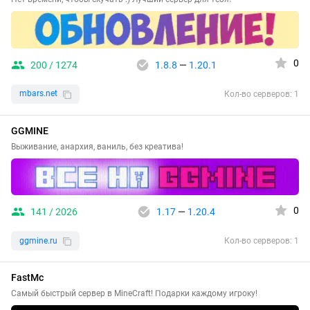
0
200 / 1274
1.8.8
—
1.20.1
mbars.net
Кол-во серверов: 1
GGMINE
Выживание, анархия, ваниль, без креатива!
0
141 / 2026
1.17
—
1.20.4
ggmine.ru
Кол-во серверов: 1
FastMc
Самый быстрый сервер в MineCraft! Подарки каждому игроку!