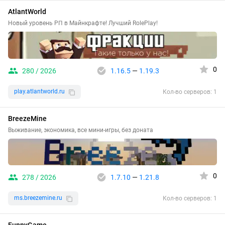
AtlantWorld
Новый уровень РП в Майнкрафте! Лучший RolePlay!
0
280 / 2026
1.16.5
—
1.19.3
play.atlantworld.ru
Кол-во серверов: 1
BreezeMine
Выживание, экономика, все мини-игры, без доната
0
278 / 2026
1.7.10
—
1.21.8
ms.breezemine.ru
Кол-во серверов: 1
FunnyGame