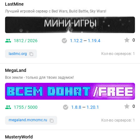
LastMine
Лучший игровой сервер с Bed Wars, Build Battle, Sky Wars!
0
1812 / 2026
1.12.2
—
1.19.4
lastmc.org
Кол-во серверов: 1
MegaLand
Все земли - только для твоих задумок!
0
1755 / 5000
1.8.8
—
1.20.1
megaland.mcmcmc.ru
Кол-во серверов: 1
MusteryWorld