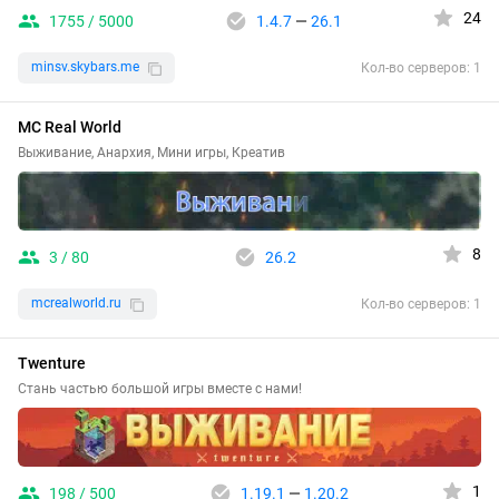
24
1755 / 5000
1.4.7
—
26.1
minsv.skybars.me
Кол-во серверов: 1
MC Real World
Выживание, Анархия, Мини игры, Креатив
8
3 / 80
26.2
mcrealworld.ru
Кол-во серверов: 1
Twenture
Стань частью большой игры вместе с нами!
1
198 / 500
1.19.1
—
1.20.2