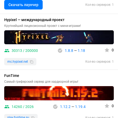
Скачать лаунчер
Кол-во серверов: 1
Hypixel — международный проект
Крупнейший лицензионный проект с мини-играми!
0
30313 / 200000
1.8.8
—
1.18
mc.hypixel.net
Кол-во серверов: 1
FunTime
Самый гриферский сервер для хардкорной игры!
0
14260 / 2026
1.12.2
—
1.19.4
play.funtime.su
Кол-во серверов: 1