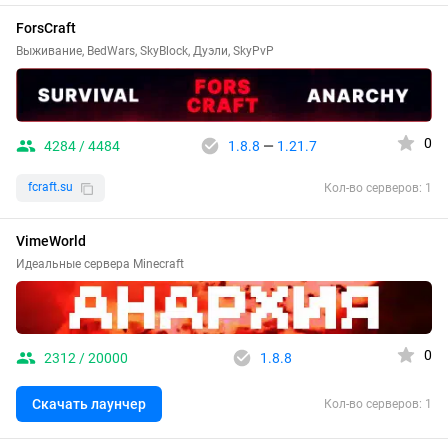
ForsCraft
Выживание, BedWars, SkyBlock, Дуэли, SkyPvP
0
4284 / 4484
1.8.8
—
1.21.7
fcraft.su
Кол-во серверов: 1
VimeWorld
Идеальные сервера Minecraft
0
2312 / 20000
1.8.8
Скачать лаунчер
Кол-во серверов: 1