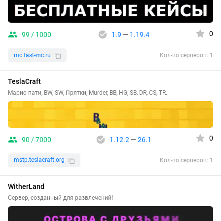
0
99 / 1000
1.9
—
1.19.4
mc.fast-mc.ru
Кол-во серверов: 1
TeslaCraft
Марио пати, BW, SW, Прятки, Murder, BB, HG, SB, DR, CS, TR..
0
90 / 7000
1.12.2
—
26.1
mstp.teslacraft.org
Кол-во серверов: 1
WitherLand
Сервер, созданный для развлечений!