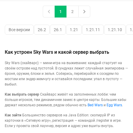
1
2
Все версии
26.2
26.1
1.21
1.21.11
1.21.10
1
Как устроен Sky Wars и какой сервер выбрать
Sky Wars (скайварс) — мини-игра на выживание: каждый стартует на
своём острове над пустотой. В сундуках лежит случайная экипировка —
броня, оружие, блоки и зелья. Соберись, перебирайся к соседям по
мостам или эндер-жемчугу и оставайся последним: упал в пустоту —
выбыл.
Как выбрать сервер
Скайварс живёт на заполненных лобби: чем
больше игроков, тем динамичнее замес в центре карты. Большие хабы
держат несколько режимов, рядом обычно есть
Bed Wars
и
Egg Wars
.
Как зайти
Большинство серверов на Java Edition: скопируй IP из
карточки в «Сетевую игру», регистрация — командой /register в игре.
Если у проекта свой лаунчер, версия и адрес уже вшиты внутрь.