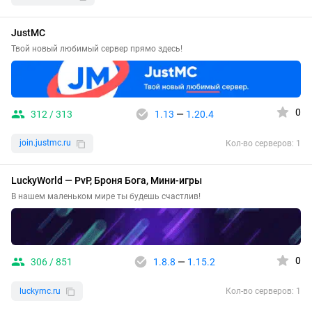
JustMC
Твой новый любимый сервер прямо здесь!
0
312 / 313
1.13
—
1.20.4
join.justmc.ru
Кол-во серверов: 1
LuckyWorld — PvP, Броня Бога, Мини-игры
В нашем маленьком мире ты будешь счастлив!
0
306 / 851
1.8.8
—
1.15.2
luckymc.ru
Кол-во серверов: 1