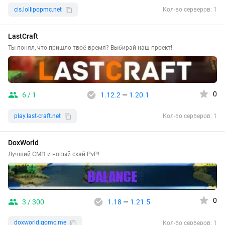
cis.lollipopmc.net
Кол-во серверов: 1
LastCraft
Ты понял, что пришло твоё время? Выбирай наш проект!
0
6 / 1
1.12.2
—
1.20.1
play.last-craft.net
Кол-во серверов: 1
DoxWorld
Лучший СМП и новый скай PvP!
0
3 / 300
1.18
—
1.21.5
doxworld.gomc.me
Кол-во серверов: 1