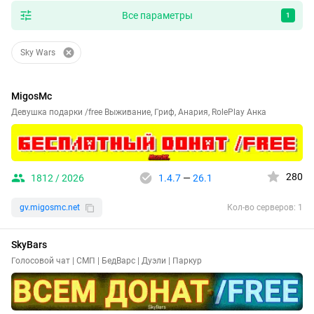
Все параметры
1
Sky Wars
MigosMc
Девушка подарки /free Выживание, Гриф, Анария, RolePlay Анка
280
1812 / 2026
1.4.7
—
26.1
gv.migosmc.net
Кол-во серверов: 1
SkyBars
Голосовой чат | СМП | БедВарс | Дуэли | Паркур