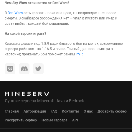
Чем Sky Wars отличается от Bed Wars?
В
Bed Wars
есть кровать: пока она цела, ты возрождаешься после
смерти. В скайварсе возрождения нет — упал в пустоту или умер и
сразу выбыл, каждый бой решающий.
На какой версии играть?
Классику делали под 1.8.9 ради быстрого боя на мечах, современные
сервера работают на 1.16.5 и выше. Точный диапазон смотри в
карточке; прокачать бои поможет режим
PVP
.
Лучшие сервера Minecraft Java и Bedrock
Главная
Авторизация
FAQ
Контакты
О нас
Добавить сервер
Раскрутить сервер
Новые сервера
API