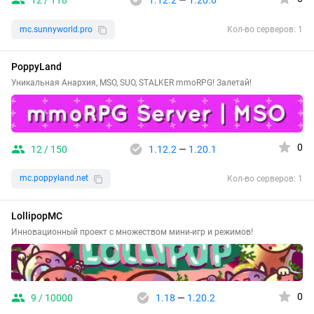
12 / 118
1.12.2
—
1.20.6
mc.sunnyworld.pro
Кол-во серверов: 1
PoppyLand
Уникальная Анархия, MSO, SUO, STALKER mmoRPG! Залетай!
0
12 / 150
1.12.2
—
1.20.1
mc.poppyland.net
Кол-во серверов: 1
LollipopMC
Инновационный проект с множеством мини-игр и режимов!
0
9 / 10000
1.18
—
1.20.2