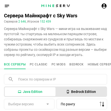
Сервера Майнкрафт с Sky Wars
Серверов
2 646
, Игроков
152 459
Сервера Майнкрафт с Sky Wars — мини-игра на выживание над
пустотой: ты стартуешь на маленьком парящем острове,
собираешь снаряжение из сундуков и прыгаешь по мостам к
чужим островам, чтобы выбить всех соперников. Здесь
собраны проекты со скайварсом под разные версии — выбери
сервер по рейтингу, скопируй IP и заходи играть.
ВСЕ СЕРВЕРЫ
PC CLASSIC
PC MODS
BEDROCK
НОВЫЕ СЕРВЕ
Java Edition
Bedrock Edition
Выбери версию
По рангу