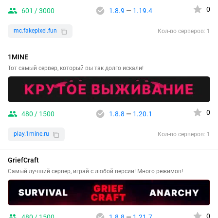
0
601 / 3000
1.8.9
—
1.19.4
mc.fakepixel.fun
Кол-во серверов: 1
1MINE
Тот самый сервер, который вы так долго искали!
0
480 / 1500
1.8.8
—
1.20.1
play.1mine.ru
Кол-во серверов: 1
GriefCraft
Самый лучший сервер, играй с любой версии! Много режимов!
0
480 / 1500
1.8.8
—
1.21.7