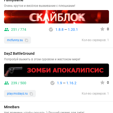
Очень крутое и весёлое выживание с плюшками!
0
251 / 774
1.8.8
—
1.20.1
mcfunny.su
Кол-во серверов: 1
DayZ BattleGround
Попробуй выжить в этом суровом и жестоком мире!
0
239 / 500
1.9
—
1.16.2
play.mcdayz.ru
Кол-во серверов: 1
MineBars
Нет времени, чтобы скучать :) Лучший сервер для тебя!