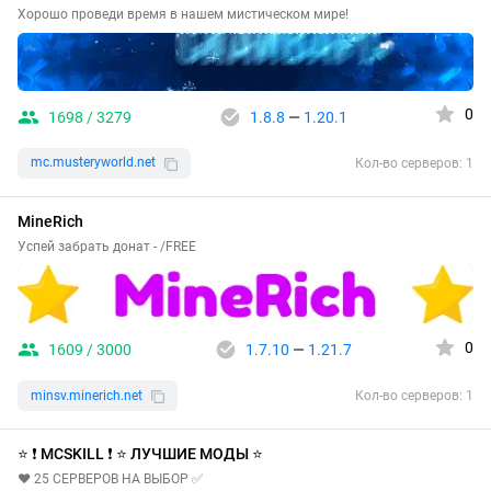
Хорошо проведи время в нашем мистическом мире!
0
1698 / 3279
1.8.8
—
1.20.1
mc.musteryworld.net
Кол-во серверов: 1
MineRich
Успей забрать донат - /FREE
0
1609 / 3000
1.7.10
—
1.21.7
minsv.minerich.net
Кол-во серверов: 1
⭐ ❗ MCSKILL ❗ ⭐ ЛУЧШИЕ МОДЫ ⭐
❤️ 25 СЕРВЕРОВ НА ВЫБОР ✅