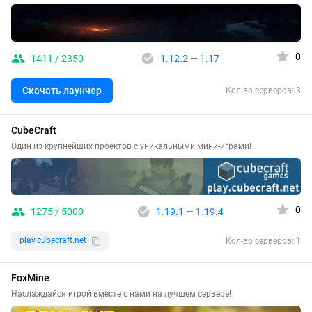
0
1411 / 2350
1.12.2
—
1.17
Скачать лаунчер
Кол-во серверов: 3
CubeCraft
Один из крупнейших проектов с уникальными мини-играми!
0
1275 / 5000
1.19.1
—
1.19.4
play.cubecraft.net
Кол-во серверов: 1
FoxMine
Наслаждайся игрой вместе с нами на лучшем сервере!