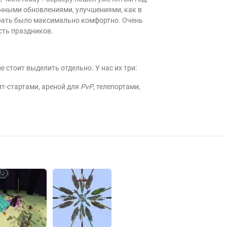
нными обновлениями, улучшениями, как в
грать было максимально комфортно. Очень
сть праздников.
стоит выделить отдельно. У нас их три:
ит-стартами, ареной для
PvP
, телепортами,
ществ, а экономика проработана до
л создан магазин для покупки некоторых
роками. Попробуйте занять топ 1, если
 вайпов, но с приватами, магазинами и
ов и креативов! Этот режим даже
создавай города и твори свою историю!
качалка, рыбалка, пляж отдыха и многое