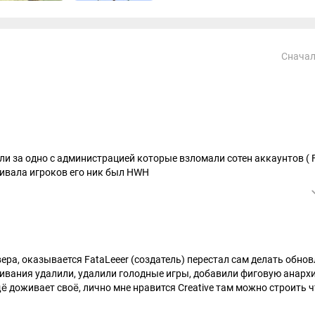
и
в
Сначал
воё интереснейшее приключение уже
и за одно с администрацией которые взломали сотен аккаунтов ( 
нивала игроков его ник был HWH
ера, оказывается FataLeeer (создатель) перестал сам делать обнов
живания удалили, удалили голодные игры, добавили фиговую анарх
ё доживает своё, лично мне нравится Creative там можно строить ч