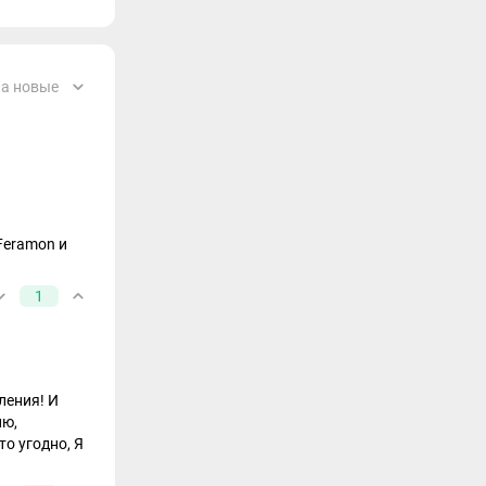
а новые
Feramon и
1
ления! И
ию,
то угодно, Я