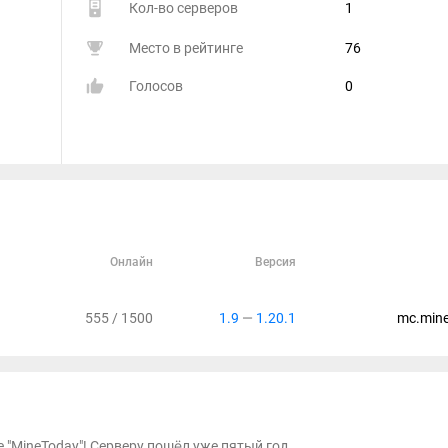
Кол-во серверов
1
Место в рейтинге
76
Голосов
0
Онлайн
Версия
555 / 1500
1.9
—
1.20.1
mc.mine
"MineToday"! Серверу пошёл уже пятый год,