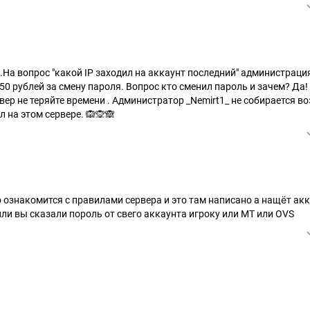
.На вопрос "какой IP заходил на аккаунт последний" администраци
350 рублей за смену пароля. Вопрос кто сменил пароль и зачем? Да!
вер не теряйте времени . Администратор _Nemirt1_ не собирается 
 на этом сервере. 🙉🙊🙈
 ознакомится с правилами сервера и это там написано а нащёт акк
ли вы сказали пороль от свего аккаунта игроку или МТ или OVS