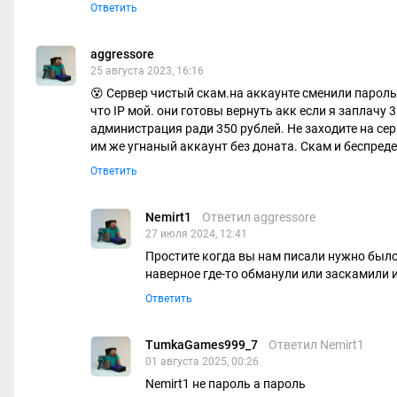
Ответить
aggressore
25 августа 2023, 16:16
😵 Сервер чистый скам.на аккаунте сменили пароль
что IP мой. они готовы вернуть акк если я заплачу 
администрация ради 350 рублей. Не заходите на сер
им же угнаный аккаунт без доната. Скам и беспредел
Ответить
Nemirt1
Ответил aggressore
27 июля 2024, 12:41
Простите когда вы нам писали нужно было
наверное где-то обманули или заскамили и
Ответить
TumkaGames999_7
Ответил Nemirt1
01 августа 2025, 00:26
Nemirt1 не пароль а пароль