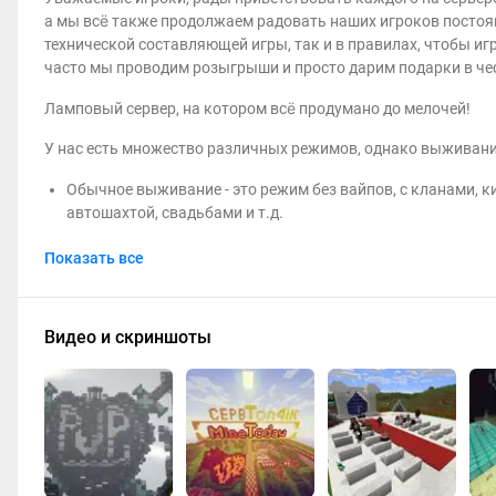
а мы всё также продолжаем радовать наших игроков постоя
технической составляющей игры, так и в правилах, чтобы и
часто мы проводим розыгрыши и просто дарим подарки в че
Ламповый сервер, на котором всё продумано до мелочей!
У нас есть множество различных режимов, однако выживание 
Обычное выживание - это режим без вайпов, с кланами, к
автошахтой, свадьбами и т.д.
Хардкор - это режим, где у донатеров нет никаких преиму
Показать все
мелочей. Здесь нету приватов, но есть телепорты. Еще бы
ресурсов, а также удобная барахолка для обмена между иг
сможете! :)
Survival Classic
- это практически ванильное выживание без
Видео и скриншоты
продуманной экономикой. При этом нет никаких телепорт
хардкорнее, чем хардкор! Развивайся вместе с друзьями, 
Особенности сервера:
Статистики лучших игроков на разных режимах
Развлечения: паркур, батуты, клуб, казино, притон, моб-