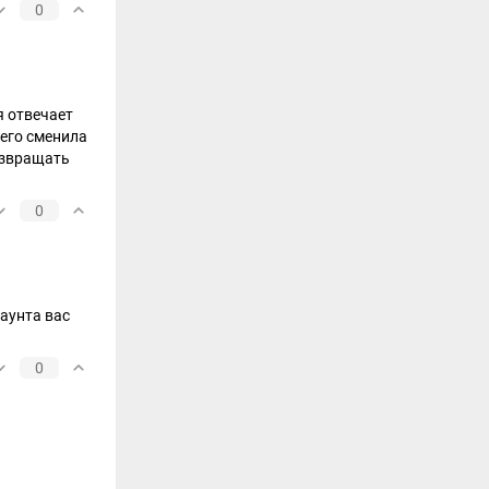
0
я отвечает
 его сменила
возвращать
0
аунта вас
0