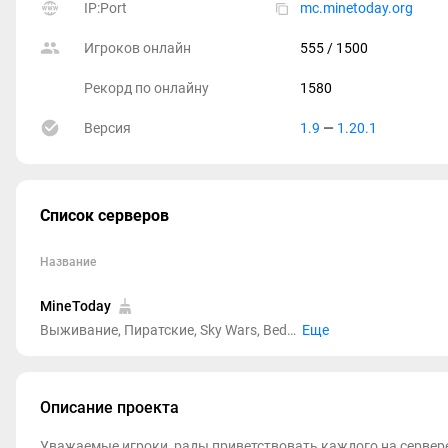
IP:Port
mc.minetoday.org
Игроков онлайн
555
/ 1500
Рекорд по онлайну
1580
Версия
1.9
—
1.20.1
Список серверов
Название
MineToday
Выживание, Пиратские, Sky Wars, Bed Wars, Build battle, Паркур, PVP, Кланы, Свадьбы, Без дюпа, Кит старт, Авто-шахта, Магазины, Работы, Кейсы
Еще
Описание проекта
Уважаемые игроки, рады приветствовать каждого на сервере 