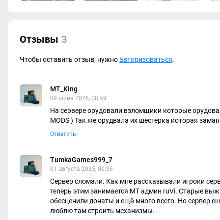
другое
Уникальные плагины, сделанные нашими программистам
Редкие вайпы, а также есть уникальные миры - без вайпо
Тайные пасхалки, секретки, спрятанные подарки
Отзывы
3
Честный донат
Чтобы оставить отзыв, нужно
авторизоваться
.
Присоединяйся к нашему огромному комьюнити и начинай с
сейчас!
MT_King
09 июня 2026, 08:59
На сервере орудовали взломщики которые орудовал
MODS ) Так же орудвала их шестерка которая зама
Ответить
TumkaGames999_7
01 августа 2025, 00:36
Сервер сломали. Как мне рассказывали игроки серв
теперь этим занимается МТ админ ruVi. Старые вы
обесценили донаты и ещё много всего. Но сервер ещ
люблю там строить механизмы.