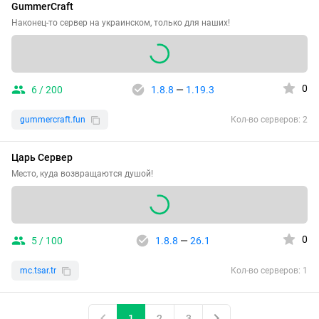
GummerCraft
Наконец-то сервер на украинском, только для наших!
0
6 / 200
1.8.8
—
1.19.3
gummercraft.fun
Кол-во серверов: 2
Царь Сервер
Место, куда возвращаются душой!
0
5 / 100
1.8.8
—
26.1
mc.tsar.tr
Кол-во серверов: 1
1
2
3