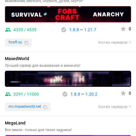
Выживание, BedWars, SkyBlock, Дуэли, SkyPvP
0
4335 / 4535
1.8.8
—
1.21.7
fcraft.su
Кол-во серверов: 1
MasedWorld
Лучший сервер для выживания и мини-игр!
0
3291 / 11000
1.8.8
—
1.20.2
mc.masedworld.net
Кол-во серверов: 1
MegaLand
Все земли - только для твоих задумок!