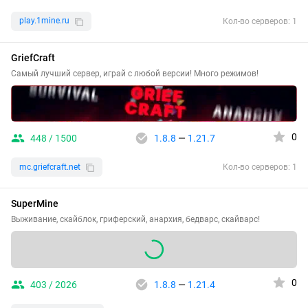
play.1mine.ru
Кол-во серверов: 1
GriefCraft
Самый лучший сервер, играй с любой версии! Много режимов!
0
448 / 1500
1.8.8
—
1.21.7
mc.griefcraft.net
Кол-во серверов: 1
SuperMine
Выживание, скайблок, гриферский, анархия, бедварс, скайварс!
0
403 / 2026
1.8.8
—
1.21.4