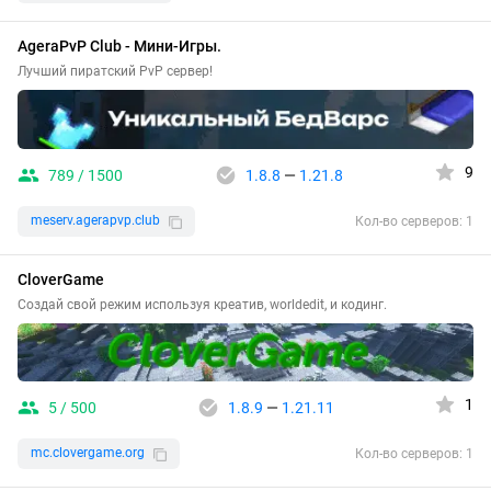
AgeraPvP Club - Мини-Игры.
Лучший пиратский PvP сервер!
9
789 / 1500
1.8.8
—
1.21.8
meserv.agerapvp.club
Кол-во серверов: 1
CloverGame
Создай свой режим используя креатив, worldedit, и кодинг.
1
5 / 500
1.8.9
—
1.21.11
mc.clovergame.org
Кол-во серверов: 1