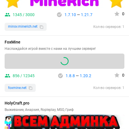
0
1345 / 3000
1.7.10
—
1.21.7
minsv.minerich.net
Кол-во серверов: 1
FoxMine
Наслаждайся игрой вместе с нами на лучшем сервере!
0
856 / 12345
1.8.8
—
1.20.2
foxmine.net
Кол-во серверов: 1
HolyCraft.pro
Выживание, Анархия, Ropleplay, MSO, Гриф