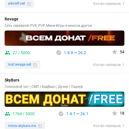
a4craft.net
Кол-во серверов: 1
Revage
Сеть серверов! PVE, PVP, Мини-Игры и многое другое
54
27 / 5000
1.8.8
—
26.2
mst.revage.net
Кол-во серверов: 1
SkyBars
Голосовой чат | СМП | БедВарс | Дуэли | Паркур
18
1764 / 5000
1.4.7
—
26.1
minsv.skybars.me
Кол-во серверов: 1