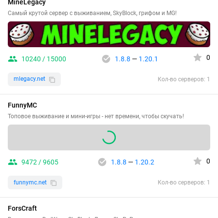
MineLegacy
Самый крутой сервер с выживанием, SkyBlock, грифом и MG!
0
10240 / 15000
1.8.8
—
1.20.1
mlegacy.net
Кол-во серверов: 1
FunnyMC
Топовое выживание и мини-игры - нет времени, чтобы скучать!
0
9472 / 9605
1.8.8
—
1.20.2
funnymc.net
Кол-во серверов: 1
ForsCraft