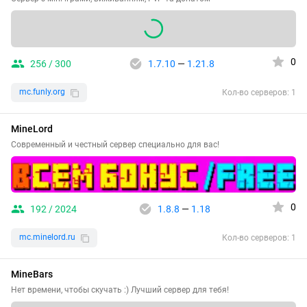
0
256 / 300
1.7.10
—
1.21.8
mc.funly.org
Кол-во серверов: 1
MineLord
Современный и честный сервер специально для вас!
0
192 / 2024
1.8.8
—
1.18
mc.minelord.ru
Кол-во серверов: 1
MineBars
Нет времени, чтобы скучать :) Лучший сервер для тебя!