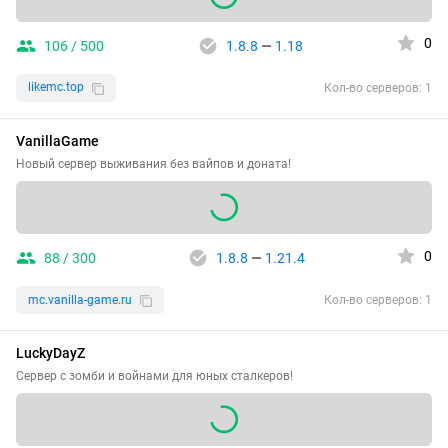
0
106 / 500
1.8.8
—
1.18
likemc.top
Кол-во серверов: 1
VanillaGame
Новый сервер выживания без вайпов и доната!
0
88 / 300
1.8.8
—
1.21.4
mc.vanilla-game.ru
Кол-во серверов: 1
LuckyDayZ
Сервер с зомби и войнами для юных сталкеров!