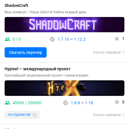
ShadowCraft
Ваш комфорт - Наша Забота! Кейсы каждый день.
1
0 / 0
1.7.10
—
1.12.2
Скачать лаунчер
Кол-во серверов: 1
Hypixel — международный проект
Крупнейший лицензионный проект с мини-играми!
0
40693 / 200000
1.8.8
—
1.18
mc.hypixel.net
Кол-во серверов: 1