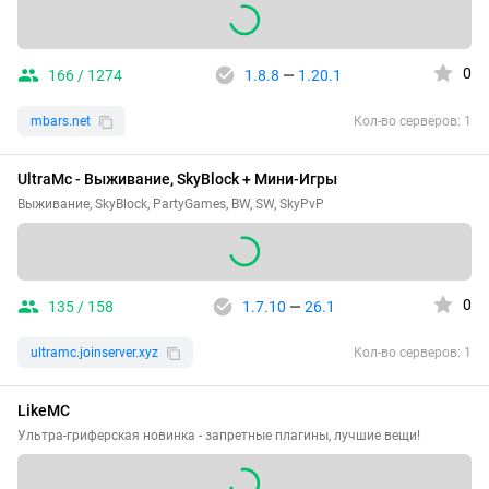
0
166 / 1274
1.8.8
—
1.20.1
mbars.net
Кол-во серверов: 1
UltraMc - Выживание, SkyBlock + Мини-Игры
Выживание, SkyBlock, PartyGames, BW, SW, SkyPvP
0
135 / 158
1.7.10
—
26.1
ultramc.joinserver.xyz
Кол-во серверов: 1
LikeMC
Ультра-гриферская новинка - запретные плагины, лучшие вещи!