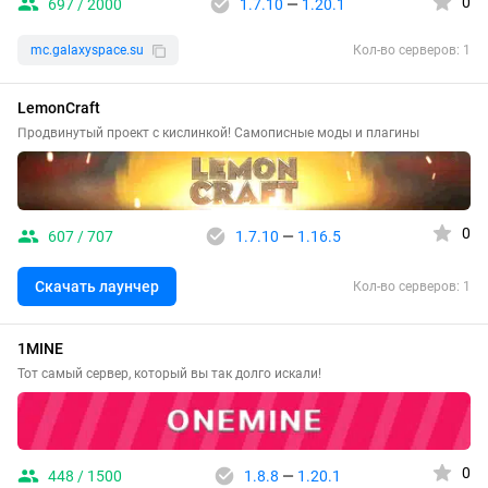
0
697 / 2000
1.7.10
—
1.20.1
mc.galaxyspace.su
Кол-во серверов: 1
LemonCraft
Продвинутый проект с кислинкой! Самописные моды и плагины
0
607 / 707
1.7.10
—
1.16.5
Скачать лаунчер
Кол-во серверов: 1
1MINE
Тот самый сервер, который вы так долго искали!
0
448 / 1500
1.8.8
—
1.20.1