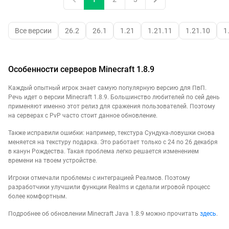
Все версии
26.2
26.1
1.21
1.21.11
1.21.10
1
Особенности серверов Minecraft 1.8.9
Каждый опытный игрок знает самую популярную версию для ПвП.
Речь идет о версии Minecraft 1.8.9. Большинство любителей по сей день
применяют именно этот релиз для сражения пользователей. Поэтому
на серверах с PvP часто стоит данное обновление.
Также исправили ошибки: например, текстура Сундука-ловушки снова
меняется на текстуру подарка. Это работает только с 24 по 26 декабря
в канун Рождества. Такая проблема легко решается изменением
времени на твоем устройстве.
Игроки отмечали проблемы с интеграцией Реалмов. Поэтому
разработчики улучшили функции Realms и сделали игровой процесс
более комфортным.
Подробнее об обновлении Minecraft Java 1.8.9 можно прочитать
здесь
.