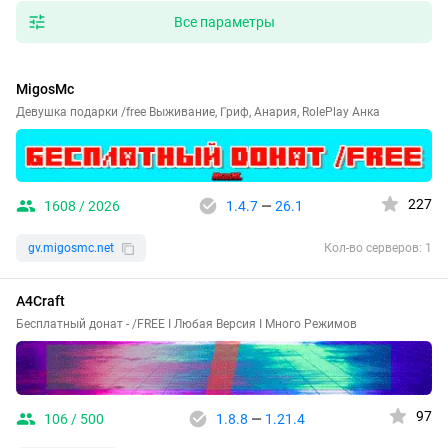
Все параметры
MigosMc
Девушка подарки /free Выживание, Гриф, Анария, RolePlay Анка
227
1608 / 2026
1.4.7
—
26.1
gv.migosmc.net
Кол-во серверов: 1
A4Craft
Бесплатный донат - /FREE I Любая Версия I Много Режимов
97
106 / 500
1.8.8
—
1.21.4