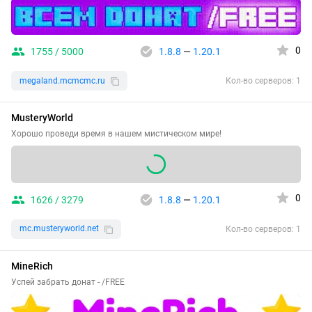
0
1755 / 5000
1.8.8
—
1.20.1
megaland.mcmcmc.ru
Кол-во серверов: 1
MusteryWorld
Хорошо проведи время в нашем мистическом мире!
0
1626 / 3279
1.8.8
—
1.20.1
mc.musteryworld.net
Кол-во серверов: 1
MineRich
Успей забрать донат - /FREE