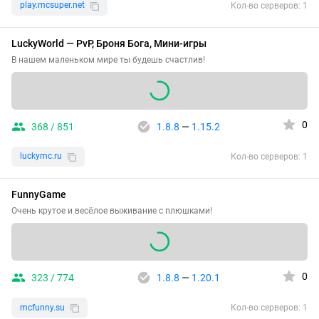
play.mcsuper.net
Кол-во серверов: 1
LuckyWorld — PvP, Броня Бога, Мини-игры
В нашем маленьком мире ты будешь счастлив!
0
368 / 851
1.8.8
—
1.15.2
luckymc.ru
Кол-во серверов: 1
FunnyGame
Очень крутое и весёлое выживание с плюшками!
0
323 / 774
1.8.8
—
1.20.1
mcfunny.su
Кол-во серверов: 1