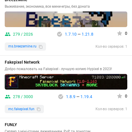
Выживание, экономика, все мини-игры, без доната
0
279 / 2026
1.7.10
—
1.21.8
ms.breezemine.ru
Кол-во серверов: 1
Fakepixel Network
Добро пожаловать на Fakepixel - лучшую копию Hypixel в 2023!
0
278 / 3000
1.8.9
—
1.19.4
mc.fakepixel.fun
Кол-во серверов: 1
FUNLY
Сервер з міні-іграми, виживанням, PvP та донатом