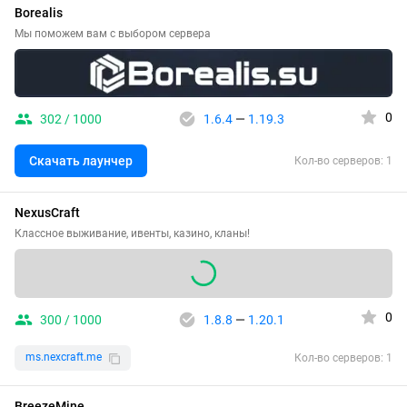
Borealis
Мы поможем вам с выбором сервера
0
302 / 1000
1.6.4
—
1.19.3
Скачать лаунчер
Кол-во серверов: 1
NexusCraft
Классное выживание, ивенты, казино, кланы!
0
300 / 1000
1.8.8
—
1.20.1
ms.nexcraft.me
Кол-во серверов: 1
BreezeMine