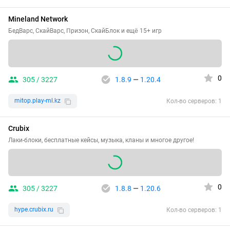
Mineland Network
БедВарс, СкайВарс, Призон, СкайБлок и ещё 15+ игр
0
305 / 3227
1.8.9
—
1.20.4
mitop.play-ml.kz
Кол-во серверов: 1
Crubix
Лаки-блоки, бесплатные кейсы, музыка, кланы и многое другое!
0
305 / 3227
1.8.8
—
1.20.6
hype.crubix.ru
Кол-во серверов: 1