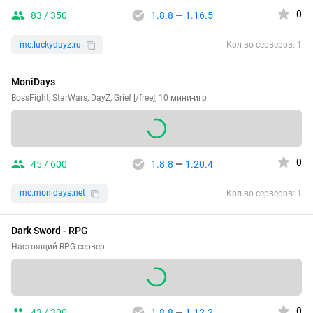
0
83 / 350
1.8.8
—
1.16.5
mc.luckydayz.ru
Кол-во серверов: 1
MoniDays
BossFight, StarWars, DayZ, Grief [/free], 10 мини-игр
0
45 / 600
1.8.8
—
1.20.4
mc.monidays.net
Кол-во серверов: 1
Dark Sword - RPG
Настоящий RPG сервер
0
43 / 300
1.8.8
—
1.12.2