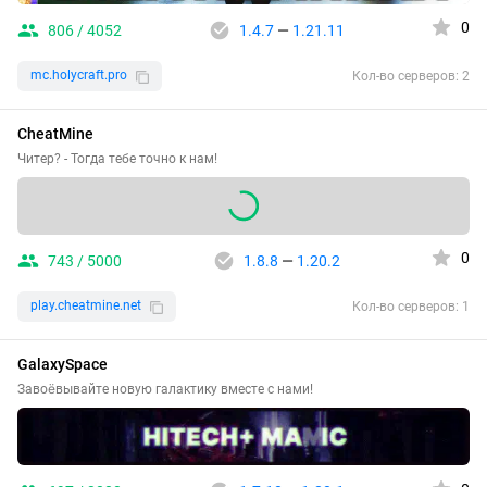
0
806 / 4052
1.4.7
—
1.21.11
mc.holycraft.pro
Кол-во серверов: 2
CheatMine
Читер? - Тогда тебе точно к нам!
0
743 / 5000
1.8.8
—
1.20.2
play.cheatmine.net
Кол-во серверов: 1
GalaxySpace
Завоёвывайте новую галактику вместе с нами!