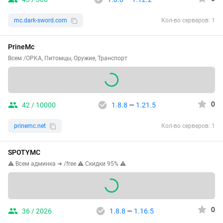
mc.dark-sword.com
Кол-во серверов: 1
PrineMc
Всем /OPKA, Питомцы, Оружие, Транспорт
0
42 / 10000
1.8.8
—
1.21.5
prinemc.net
Кол-во серверов: 1
SPOTYMC
⚠ Всем админка ➜ /free ⚠ Скидки 95% ⚠
0
36 / 2026
1.8.8
—
1.16.5