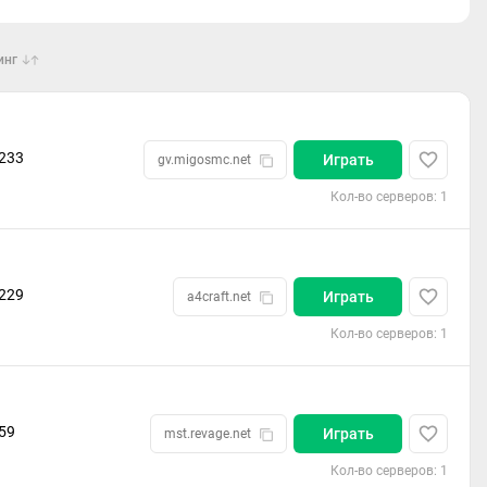
инг
233
Играть
gv.migosmc.net
Кол-во серверов: 1
229
Играть
a4craft.net
Кол-во серверов: 1
59
Играть
mst.revage.net
Кол-во серверов: 1