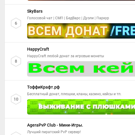
SkyBars
Голосовой чат | СМП | БедВарс | Дуэли | Паркур
6
HappyCraft
HappyCraft любой донат за игровые монеты
8
ТоффиКрафт.рф
Бесплатный донат, плюшки, кланы, казино, кейсы и тп.
10
AgeraPvP Club - Мини-Игры.
Лучший пиратский PvP сервер!