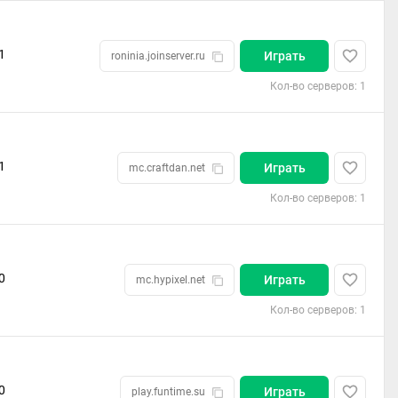
1
Играть
roninia.joinserver.ru
Кол-во серверов: 1
1
Играть
mc.craftdan.net
Кол-во серверов: 1
0
Играть
mc.hypixel.net
Кол-во серверов: 1
0
Играть
play.funtime.su