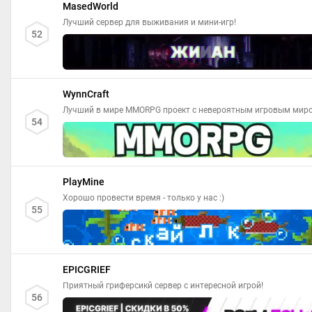
MasedWorld
Лучший сервер для выживания и мини-игр!
52
WynnCraft
Лучший в мире MMORPG проект c невероятным игровым мир
54
PlayMine
Хорошо провести время - только у нас :)
55
EPICGRIEF
Приятный гриферсикй сервер с интересной игрой!
56