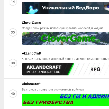
14
CloverGame
Создай свой режим используя креатив, worldedit, и кодинг.
35
AkLandCraft
⤿ RPG и выживание, дешёвый донат и добрая администрация
38
AlulomCraft
Без грифа с приватом, экономикой, войс-чат
40