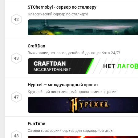
STChernobyl - сервер по сталкеру
Классический сервер по сталкеру!
42
CraftDan
Выживание, нет лагов, дешёвый донат, работа 24/7!
43
Hypixel — международный проект
Крупнейший лицензионный проект с мини-играми!
47
FunTime
Самый гриферский сервер для хардкорной игры!
48