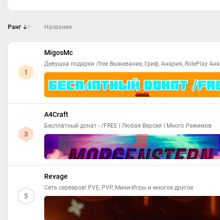
Ранг
Название
MigosMc
Девушка подарки /free Выживание, Гриф, Анария, RolePlay Анк
1
A4Craft
Бесплатный донат - /FREE I Любая Версия I Много Режимов
3
Revage
Сеть серверов! PVE, PVP, Мини-Игры и многое другое
5