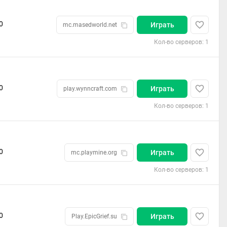
0
Играть
mc.masedworld.net
Кол-во серверов: 1
0
Играть
play.wynncraft.com
Кол-во серверов: 1
0
Играть
mc.playmine.org
Кол-во серверов: 1
0
Играть
Play.EpicGrief.su