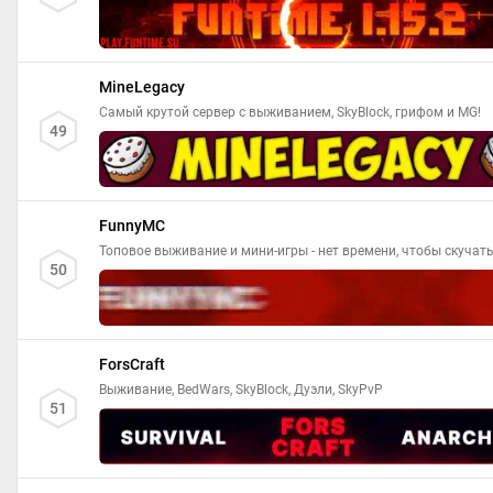
MineLegacy
Самый крутой сервер с выживанием, SkyBlock, грифом и MG!
49
FunnyMC
Топовое выживание и мини-игры - нет времени, чтобы скучать
50
ForsCraft
Выживание, BedWars, SkyBlock, Дуэли, SkyPvP
51