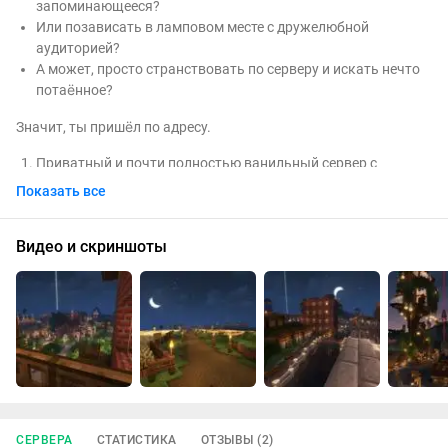
запоминающееся?
Или позависать в ламповом месте с дружелюбной
аудиторией?
А может, просто странствовать по серверу и искать нечто
потаённое?
Значит, ты пришёл по адресу.
Приватный и почти полностью ванильный сервер с
плагинами, облегчающими и приукрашивающими жизнь.
Показать все
Без приватов и гриферства и с отзывчивой
администрацией.
Видео и скриншоты
Вайпы? Забудь об этом страшном слове. Всё, что
построено - останется на своём месте.
Оперативно обновляемся на новые версии, так что новый
контент не обойдёт тебя стороной.
Хочешь к нам? Милости просим!
СЕРВЕРА
СТАТИСТИКА
ОТЗЫВЫ (2)