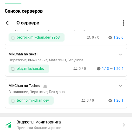
Список серверов
О сервере
MikChan no Bedrock
Без доната, Выживание, Лицензионные, Без дюпа
bedrock.mikchan.dev:9963
0 / 0
1.20.6
MikChan no Sekai
Пиратские, Выживание, Магазины, Без дюпа
play.mikchan.dev
0 / 0
1.13
—
1.20.4
MikChan no Techno
Выживание, Пиратские, Без дюпа
techno.mikchan.dev
0 / 0
1.20.1
Виджеты мониторинга
Привлеки больше игроков