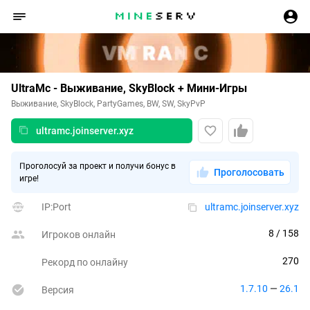
UltraMc - Выживание, SkyBlock + Мини-Игры
Выживание, SkyBlock, PartyGames, BW, SW, SkyPvP
ultramc.joinserver.xyz
Проголосуй за проект и получи бонус в
Проголосовать
игре!
IP:Port
ultramc.joinserver.xyz
8
 / 158
Игроков онлайн
270
Рекорд по онлайну
1.7.10
 — 
26.1
Версия