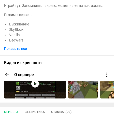
Играй тут. Запомнишь надолго, может даже на всю жизнь.
Режимы сервера:
Выживание
SkyBlock
Vanilla
BedWars
SkyWars
Показать все
MurderMystery
TheBridge
Party Games
Видео и скриншоты
Sky PvP
Village Defense
О сервере
TNT Tag
Mini Walls
Prop Hunt
Bomb Lobbers
Quake
Выживание — основной режим нашего проекта,
СЕРВЕРА
СТАТИСТИКА
ОТЗЫВЫ (20)
поддерживающий версии 1.12.2 и 1.16.5: