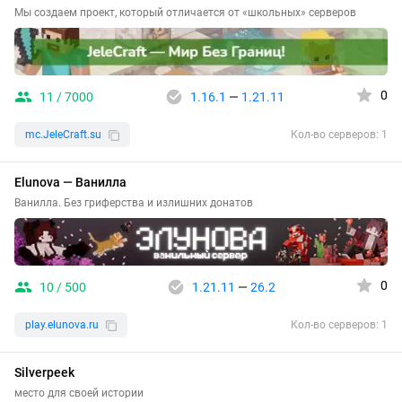
Мы создаем проект, который отличается от «школьных» серверов
0
11 / 7000
1.16.1
—
1.21.11
mc.JeleCraft.su
Кол-во серверов: 1
Elunova — Ванилла
Ванилла. Без гриферства и излишних донатов
0
10 / 500
1.21.11
—
26.2
play.elunova.ru
Кол-во серверов: 1
Silverpeek
место для своей истории