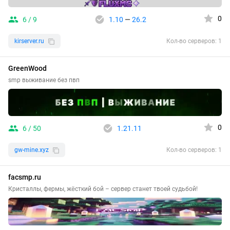
0
6 / 9
1.10
—
26.2
kirserver.ru
Кол-во серверов: 1
GreenWood
smp выживание без пвп
0
6 / 50
1.21.11
gw-mine.xyz
Кол-во серверов: 1
facsmp.ru
Кристаллы, фермы, жёсткий бой – сервер станет твоей судьбой!