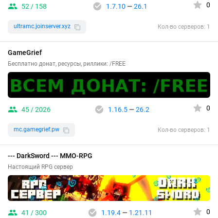
0
52 / 158
1.7.10
—
26.1
ultramc.joinserver.xyz
Кол-во серверов: 1
GameGrief
Бесплатно донат, ресурсы, риллики: /FREE
0
45 / 2026
1.16.5
—
26.2
mc.gamegrief.pw
Кол-во серверов: 1
--- DarkSword --- MMO-RPG
Настоящий RPG сервер
0
41 / 300
1.19.4
—
1.21.11