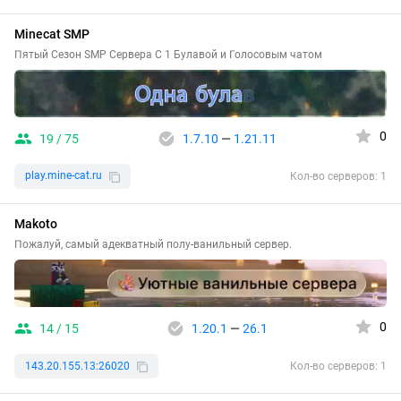
Minecat SMP
Пятый Сезон SMP Сервера С 1 Булавой и Голосовым чатом
0
19 / 75
1.7.10
—
1.21.11
play.mine-cat.ru
Кол-во серверов: 1
Makoto
Пожалуй, самый адекватный полу-ванильный сервер.
0
14 / 15
1.20.1
—
26.1
143.20.155.13:26020
Кол-во серверов: 1