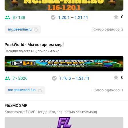
0
8 / 138
1.20.1
—
1.21.11
mc.bee-mine.ru
Кол-во серверов: 2
PeakWorld - Мы покоряем мир!
Сегодня вместе мы, покорим мир!
0
7 / 2026
1.16.5
—
1.21.11
mc.peakworld.fun
Кол-во серверов: 1
FluxMC SMP
Классический SMP. Нет доната, полностью без комманд.