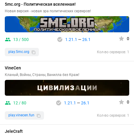
5mc.org - Политическая вселенная!
Новая версия - новая эра политических серверов!
0
13 / 500
1.21.1
—
26.1
play.5mc.org
Кол-во серверов: 1
VineCen
Кланый, Войны, Страны, Ванилла без Краж!
0
12 / 80
1.21.1
—
26.1
play.vinecen.fun
Кол-во серверов: 1
JeleCraft