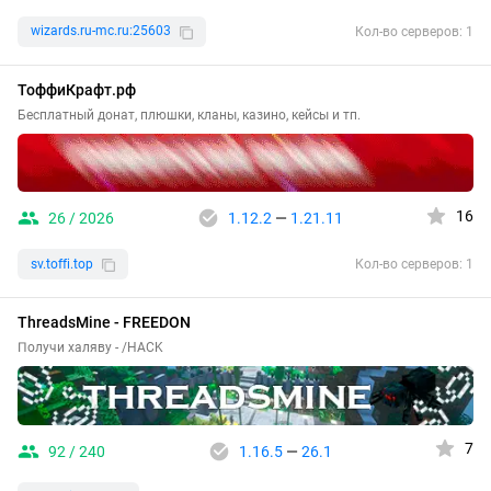
wizards.ru-mc.ru:25603
Кол-во серверов: 1
ТоффиКрафт.рф
Бесплатный донат, плюшки, кланы, казино, кейсы и тп.
16
26 / 2026
1.12.2
—
1.21.11
sv.toffi.top
Кол-во серверов: 1
ThreadsMine - FREEDON
Получи халяву - /HACK
7
92 / 240
1.16.5
—
26.1