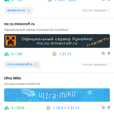
sknewi-mc.ru
Кол-во серверов: 1
mc.ru-minecraft.ru
Официальный сервер сообщества румайна!
0
4 / 100
1.21.11
mc.ru-minecraft.ru
Кол-во серверов: 1
Ultra-Miko
Лучшая копия HolyWorld
0
4 / 2026
1.16.5
—
1.21.11