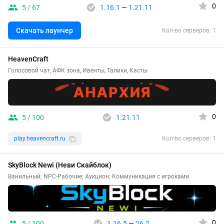
0
5 / 67
1.16.1
—
1.21.11
Скачать лаунчер
Кол-во серверов: 1
HeavenCraft
Голосовой чат, АФК зона, Ивенты, Талики, Касты
0
5 / 100
1.21.11
play.heavencraft.ru
Кол-во серверов: 1
SkyBlock Newi (Неви Скайблок)
Ванильный; NPC-Рабочие; Аукцион; Коммуникация с игроками
0
5 / 100
1.16.5
—
26.2