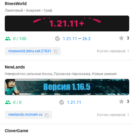
RinesWorld
Ламповый • Анархия • Гриф
3
0 / 100
1.21.11
—
26.2
rinesworld.ddns.net:27831
Кол-во серверов: 1
NewLands
Невероятно сильные боссы, Прокачка персонажа, Новые умения
3
0 / 0
1.21.11
newlands.mcmem.ru
Кол-во серверов: 1
CloverGame