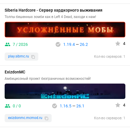
Siberia Hardcore - Сервер хардкорного выживания
Толпы бешенных зомби как в Left 4 Dead, заходи к нам!
4
7 / 2026
1.19.4
—
26.2
play.sibmc.ru
Кол-во серверов: 1
ExizdonMC
Амбициозный проект безграничных возможностей!
4
0 / 0
1.16.5
—
26.1
exizdonmc.mcmod.ru
Кол-во серверов: 1