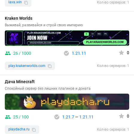
lava.win
Кол-во серверов: 1
Kraken Worlds
Выживай, развивайся и строй свою империю
0
26 / 1000
1.21.11
play.krakenworlds.com
Кол-во серверов: 1
Дача Minecraft
Спокойный сервер без лишних плагинов и доната
0
25 / 100
1.21.7
—
1.21.11
playdacha.ru
Кол-во серверов: 1