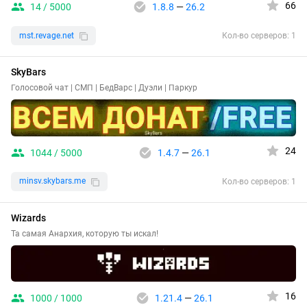
66
14 / 5000
1.8.8
—
26.2
mst.revage.net
Кол-во серверов: 1
SkyBars
Голосовой чат | СМП | БедВарс | Дуэли | Паркур
24
1044 / 5000
1.4.7
—
26.1
minsv.skybars.me
Кол-во серверов: 1
Wizards
Та самая Анархия, которую ты искал!
16
1000 / 1000
1.21.4
—
26.1