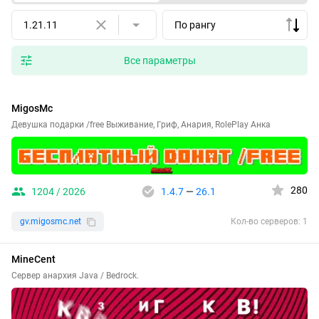
1.21.11
По рангу
Все параметры
MigosMc
Девушка подарки /free Выживание, Гриф, Анария, RolePlay Анка
280
1204 / 2026
1.4.7
—
26.1
gv.migosmc.net
Кол-во серверов: 1
MineCent
Сервер анархия Java / Bedrock.