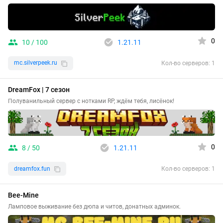
0
10 / 100
1.21.11
mc.silverpeek.ru
Кол-во серверов: 1
DreamFox | 7 сезон
Полуванильный сервер с нотками RP, ждём тебя, лисёнок!
0
8 / 50
1.21.11
dreamfox.fun
Кол-во серверов: 1
Bee-Mine
Ламповое выживание без дюпа и читов, донатных админок.