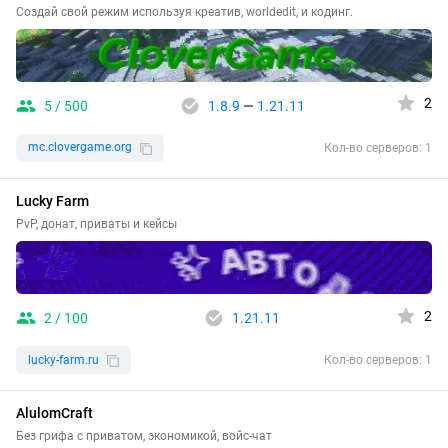
Создай свой режим используя креатив, worldedit, и кодинг.
2
5 / 500
1.8.9
—
1.21.11
mc.clovergame.org
Кол-во серверов: 1
Lucky Farm
PvP, донат, приваты и кейсы
2
2 / 100
1.21.11
lucky-farm.ru
Кол-во серверов: 1
AlulomCraft
Без грифа с приватом, экономикой, войс-чат