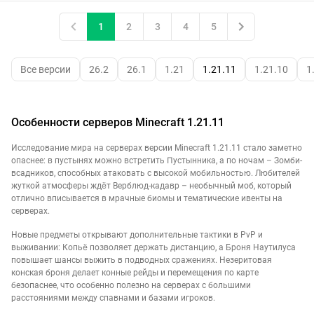
1
2
3
4
5
Все версии
26.2
26.1
1.21
1.21.11
1.21.10
1
Особенности серверов Minecraft 1.21.11
Исследование мира на серверах версии Minecraft 1.21.11 стало заметно
опаснее: в пустынях можно встретить Пустынника, а по ночам – Зомби-
всадников, способных атаковать с высокой мобильностью. Любителей
жуткой атмосферы ждёт Верблюд-кадавр – необычный моб, который
отлично вписывается в мрачные биомы и тематические ивенты на
серверах.
Новые предметы открывают дополнительные тактики в PvP и
выживании: Копьё позволяет держать дистанцию, а Броня Наутилуса
повышает шансы выжить в подводных сражениях. Незеритовая
конская броня делает конные рейды и перемещения по карте
безопаснее, что особенно полезно на серверах с большими
расстояниями между спавнами и базами игроков.