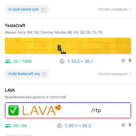
m.dark-sword.com
Кол-во серверов: 1
TeslaCraft
Марио пати, BW, SW, Прятки, Murder, BB, HG, SB, DR, CS, TR..
0
32 / 7000
1.12.2
—
26.1
mstp.teslacraft.org
Кол-во серверов: 1
LAVA
Выживание без доната и глупостей
0
30 / 99
1.20.1
—
26.2