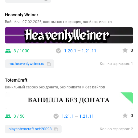
Heavenly Weiner
Вайп был 07.02.2026, кастомная генерация, ванблок, ивенты
0
3 / 1000
1.20.1
—
1.21.11
mc.heavenlyweiner.ru
Кол-во серверов: 1
TotemCraft
Ванильный сервер без доната, без привата и без вайпов
0
3 / 50
1.21.1
—
1.21.11
play.totemcraft.net:20098
Кол-во серверов: 2