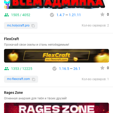
0
1505 / 4052
1.4.7
—
1.21.11
mc.holycraft.pro
Кол-во серверов: 2
FlexCraft
Прокачай свои скилы и стань непобедимым!
0
1353 / 12225
1.16.5
—
26.1
mc-flexcraft.com
Кол-во серверов: 1
Rages Zone
Огненная анархия для тебя и твоих друзей!