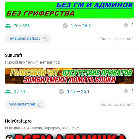
1
70 / 333
1.9
—
26.2
mv.alulomcraft.org
Кол-во серверов: 1
SunCraft
Низкий пинг (МСК), нет вайпов
1
0 / 70
1.17
—
26.1
mc-suncraft.net
Кол-во серверов: 1
HolyCraft.pro
Выживание, Анархия, Ropleplay, MSO, Гриф