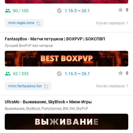
0
80 / 105
1.16.5
—
26.1
mon.rages.zone
Кол-во серверов: 1
FantasyBox - Матчи петушков | BOXPVP | БОКСПВП
Лучший BoxPvP без читеров
0
62 / 333
1.16.5
—
26.1
mmc.fantasybox.fun
Кол-во серверов: 1
UltraMc - Выживание, SkyBlock + Мини-Игры
Выживание, SkyBlock, PartyGames, BW, SW, SkyPvP