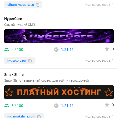
ultramiko.rustix.su
Кол-во серверов: 1
HyperCore
Самый лучший СМП
0
4 / 150
1.21.11
hypercore.pw
Кол-во серверов: 1
Smak Shine
Smak Shine - ванильный сервер для тебя и твоих друзей
0
3 / 100
1.21.11
mc.smakshine.com
Кол-во серверов: 1