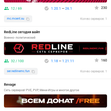
230
12 / 69
1.20.1
—
26.1
mc.mcent.su
Кол-во серверов: 1
RedLine сегодня вайп
Военно- политический
160
32 / 100
1.18
—
1.21.11
ser.redlinemc.fun
Кол-во серверов: 1
Revage
Сеть серверов! PVE, PVP, Мини-Игры и многое другое