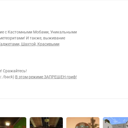
ание с Кастомными Мобами, Уникальными
метеоритами! И также, выживание
Гаджетами, Шахтой, Красивыми
и! Сражайтесь!
: /back)
В этом режиме ЗАПРЕЩЕН гриф!
ко где увидите:
Судоку, Футбол, бильярд,
можны осадки в виде метеоритов! ☄
 все команды)