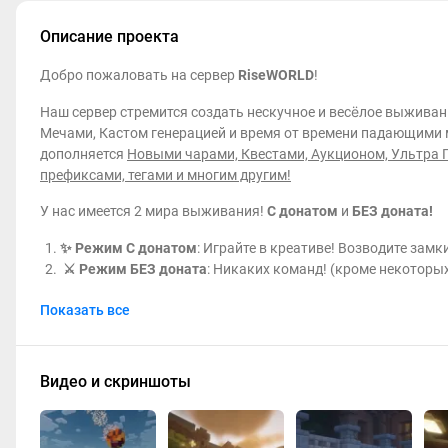
Описание проекта
Добро пожаловать на сервер
RiseWORLD
!
Наш сервер стремится создать нескучное и весёлое выжив
Мечами, Кастом генерацией и время от времени падающими 
дополняется
Новыми чарами, Квестами, Аукционом, Ультра 
префиксами, тегами и многим другим!
У нас имеется 2 мира выживания!
С донатом
и
БЕЗ доната!
✨ Режим С донатом
: Играйте в креативе! Возводите замк
⚔️ Режим БЕЗ доната
: Никаких команд! (кроме некоторых
А также, у нас есть увлекательные мини-игры, которых вы ред
Показать все
змейка, сапёр, крестики-нолики,
а также
Сплиф и БедВарс
:)
Сражайтесь, выживайте, исследуйте мир! Но осторожно! Воз
Видео и скриншоты
Порт для
bedrock
игроков: 18571 (у бедрок пока доступны не