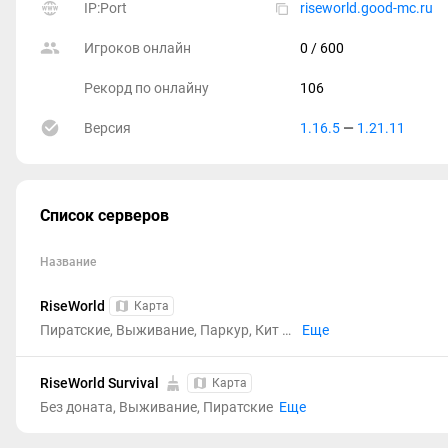
IP:Port
riseworld.good-mc.ru
Игроков онлайн
0
/ 600
Рекорд по онлайну
106
Версия
1.16.5
—
1.21.11
Список серверов
Название
RiseWorld
Карта
Пиратские, Выживание, Паркур, Кит старт, Авто-шахта, Магазины, Кейсы, PVP, Сплиф, Кланы, Питомцы, Без доната, Прятки
Еще
RiseWorld Survival
Карта
Без доната, Выживание, Пиратские
Еще