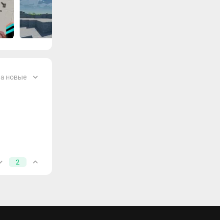
а новые
2