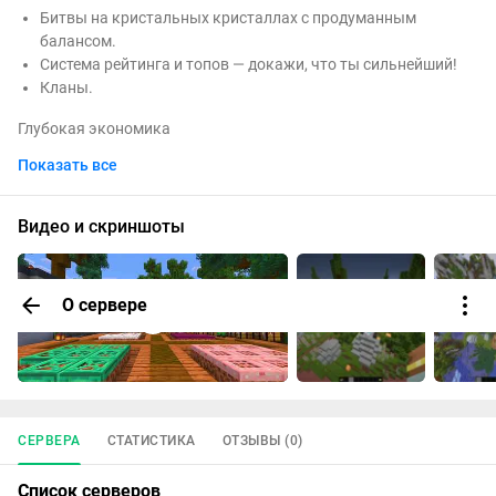
Битвы на кристальных кристаллах с продуманным
балансом.
Система рейтинга и топов — докажи, что ты сильнейший!
Кланы.
Глубокая экономика
Показать все
Игровая валюта (/money), торговля и аукцион (/ah).
Донат-магазин без pay-to-win — только косметика и
удобства.
Видео и скриншоты
Автофермы и автоматизация
Sell — продавай ресурсы прямо с руки.
О сервере
Shop — выгодные цены на ходовые предметы.
Дополнительный кайф
(/rtp).
Ежедневные ивенты (Магический сундук, Огненный шалкер
СЕРВЕРА
СТАТИСТИКА
ОТЗЫВЫ (0)
и др.).
Почему мы?
Список серверов