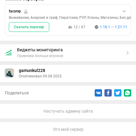
Все фишки DonutSMP, но с уклоном в жесткое PvP и честную
facsmp
экономику. Никакого pay-to-win — только скилл и стратегия!
Выживание, Анархия и гриф, Пиратские, PVP, Кланы, Магазины, Без дюпа
IP: facsmp.ru
Скачать лаунчер
12 / 67
1.16.1
—
1.21.11
Вход свободен — покажи, на что способен!
Виджеты мониторинга
Привлеки больше игроков
gamunkul228
Опубликовал 09.08.2025
Поделиться
Настучать админу сайта
Это мой сервер