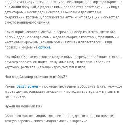
радиоактивные участки наносят урон без защиты, по карте разбросаны
аномалии-ловушки, а рядом с ними появляются артефакты — их ищут
детектором и носят ради бонусов. Выживание держится на
снаряжении: костюмы, противогазы, аптечки от радиации и огнестрел
вместо ванильного оружия.
Как выбрать сервер
Смотри на версию и набор контента: где-то это
лёгкий аддон с артефактами, а где-то сборка с квестами, фракциями и
кастомным оружием. Хочешь больше пушек и перестрелок — ищи
проекты с модом на
оружие
.
Как зайти
Сборка со сталкер-модом обычно требует свой клиент: ставь
лаунчер проекта, он подтянет нужные моды и версию. IP бери из
карточки, регистрация чаще через /register в игре.
Чем мод Сталкер отличается от DayZ?
Режим
DayZ / Зомби
— про орды мертвецов и сбор лута. В сталкер-моде
угроза другая: радиация, аномалии и артефакты, а враги — мутанты и
группировки.
Нужен ли мощный ПК?
Сборки со сталкер-модом тяжелее ванили, держи запас по памяти;
точную версию и список модов смотри в карточке.