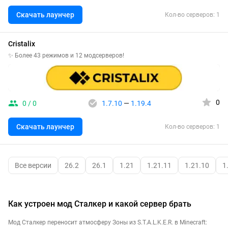
Скачать лаунчер
Кол-во серверов: 1
Cristalix
✨ Более 43 режимов и 12 модсерверов!
0
0 / 0
1.7.10
—
1.19.4
Скачать лаунчер
Кол-во серверов: 1
Все версии
26.2
26.1
1.21
1.21.11
1.21.10
1
Как устроен мод Сталкер и какой сервер брать
Мод Сталкер переносит атмосферу Зоны из S.T.A.L.K.E.R. в Minecraft: