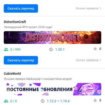
Скачать лаунчер
Кол-во серверов: 1
DistortionCraft
Легендарный RPG проект 2026 года!
0
0 / 999
1.20.1
Скачать лаунчер
Кол-во серверов: 1
CubixWorld
Лучшие сервера Майнкрафт с множеством модов!
0
0 / 0
1.12.2
—
1.19.4