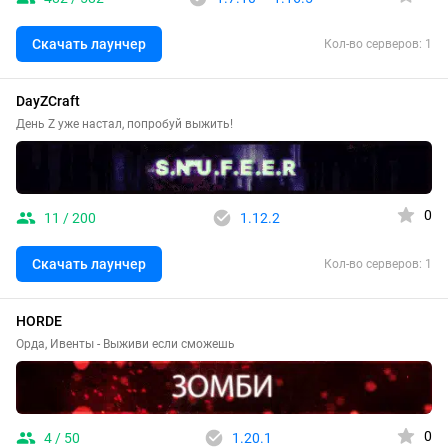
Скачать лаунчер
Кол-во серверов: 1
DayZCraft
День Z уже настал, попробуй выжить!
0
11 / 200
1.12.2
Скачать лаунчер
Кол-во серверов: 1
HORDE
Орда, Ивенты - Выживи если сможешь
0
4 / 50
1.20.1