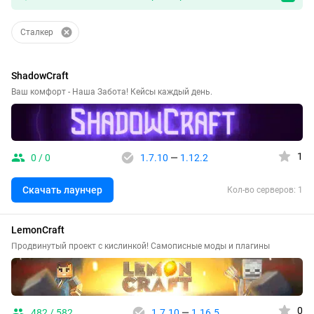
Сталкер
ShadowCraft
Ваш комфорт - Наша Забота! Кейсы каждый день.
1
0 / 0
1.7.10
—
1.12.2
Скачать лаунчер
Кол-во серверов: 1
LemonCraft
Продвинутый проект с кислинкой! Самописные моды и плагины
0
482 / 582
1.7.10
—
1.16.5