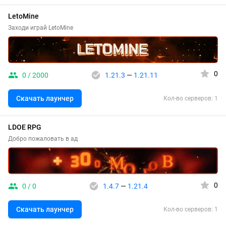
LetoMine
Заходи играй LetoMine
0
0 / 2000
1.21.3
—
1.21.11
Скачать лаунчер
Кол-во серверов: 1
LDOE RPG
Добро пожаловать в ад
0
0 / 0
1.4.7
—
1.21.4
Скачать лаунчер
Кол-во серверов: 1