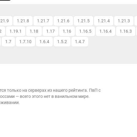
.21.9
1.21.8
1.21.7
1.21.6
1.21.5
1.21.4
1.21.3
2
1.19.1
1.18
1.17
1.16
1.16.5
1.16.4
1.16.3
1.7
1.7.10
1.6.4
1.5.2
1.4.7
ся только на серверах из нашего рейтинга. ПвП с
оссами — всего этого нет в ванильном мире.
выживании.