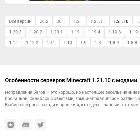
Все версии
26.2
26.1
1.21
1.21.11
1.21.10
1
1.20.3
1.20.2
1.20.1
1.19
1.19.4
1.19.3
1.19.
1.12
1.12.2
1.11
1.10
1.9
1.8
1.8.9
1.8.8
Особенности серверов Minecraft 1.21.10 с модами
Исправления багов — это хорошо, но настоящее веселье начинает
прокачкой, Скайблок с квестами, зомби-апокалипсис и батлы с б
Выбирай сервер, заходи и проверяй, кто здесь главный в этом 