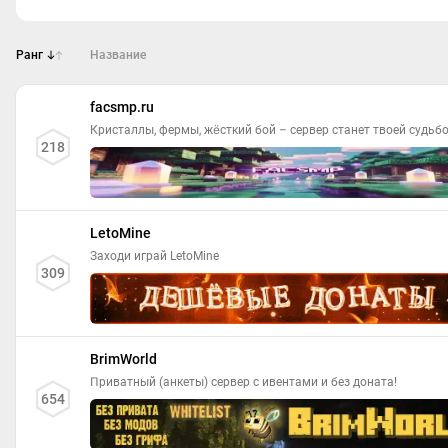
Ранг
Название
facsmp.ru
Кристаллы, фермы, жёсткий бой – сервер станет твоей судьбо
218
LetoMine
Заходи играй LetoMine
309
BrimWorld
Приватный (анкеты) сервер с ивентами и без доната!
654