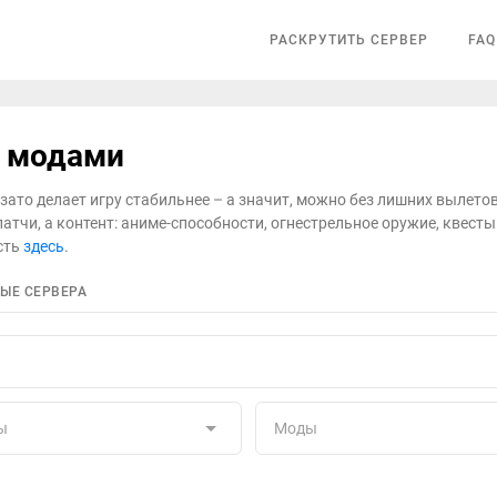
РАСКРУТИТЬ СЕРВЕР
FAQ
с модами
 зато делает игру стабильнее – а значит, можно без лишних вылето
 патчи, а контент: аниме-способности, огнестрельное оружие, квест
сть
здесь
.
ЫЕ СЕРВЕРА
ы
Моды