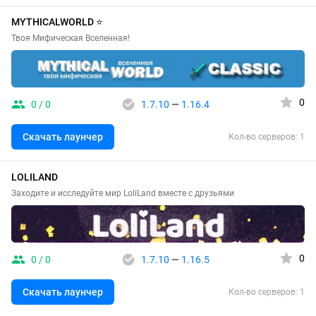
MYTHICALWORLD ⭐
Твоя Мифическая Вселенная!
0
0 / 0
1.7.10
—
1.16.4
Скачать лаунчер
Кол-во серверов: 1
LOLILAND
Заходите и исследуйте мир LoliLand вместе с друзьями
0
0 / 0
1.7.10
—
1.16.5
Скачать лаунчер
Кол-во серверов: 1