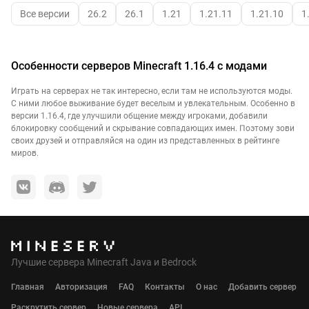
Все версии
26.2
26.1
1.21
1.21.11
1.21.10
1
Особенности серверов Minecraft 1.16.4 с модами
Играть на серверах не так интересно, если там не используются моды.
С ними любое выживание будет веселым и увлекательным. Особенно в
версии 1.16.4, где улучшили общение между игроками, добавили
блокировку сообщений и скрывание совпадающих имен. Поэтому зови
своих друзей и отправляйся на один из представленных в рейтинге
миров.
Лучшие сервера Minecraft Java и Bedrock
Главная
Авторизация
FAQ
Контакты
О нас
Добавить сервер
Раскрутить сервер
Новые сервера
API