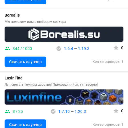
Borealis
Мы поможем вам с выбором сервера
0
344 / 1000
1.6.4
—
1.19.3
Скачать лаунчер
Кол-во серверов: 1
LuxinFine
Луч света в темном царстве! Присоединяйся, тут весело!
0
8 / 25
1.7.10
—
1.20.3
Скачать лаунчер
Кол-во серверов: 1