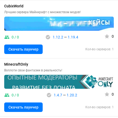
CubixWorld
Лучшие сервера Майнкрафт с множеством модов!
0
0 / 0
1.12.2
—
1.19.4
Скачать лаунчер
Кол-во серверов: 1
MinecraftOnly
Воплоти свои фантазии в реальность!
0
0 / 0
1.4.7
—
1.20.2
Скачать лаунчер
Кол-во серверов: 1