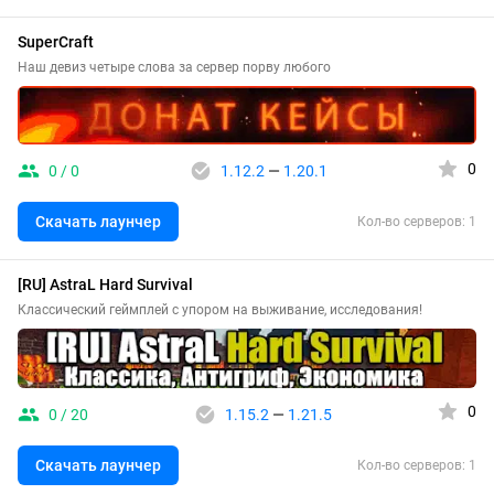
SuperCraft
Наш девиз четыре слова за сервер порву любого
0
0 / 0
1.12.2
—
1.20.1
Скачать лаунчер
Кол-во серверов: 1
[RU] AstraL Hard Survival
Классический геймплей с упором на выживание, исследования!
0
0 / 20
1.15.2
—
1.21.5
Скачать лаунчер
Кол-во серверов: 1