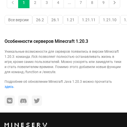
1
2
3
4
...
7
8
9
Все версии
26.2
26.1
1.21
1.21.11
1.21.10
1
Особенности серверов Minecraft 1.20.3
Уникальные возможности для серверов появились в версии Minecraft
1.20.3: команда /tick позволяет полностью останавливать жизнь в
игре, кроме самих пользователей. Можно ускорять или замедлять тики
и стать повелителем времени. Помимо этого добавили новые функции
для команд /function и /execute.
Подробнее об обновлении Minecraft Java 1.20.3 можно прочитать
здесь
.