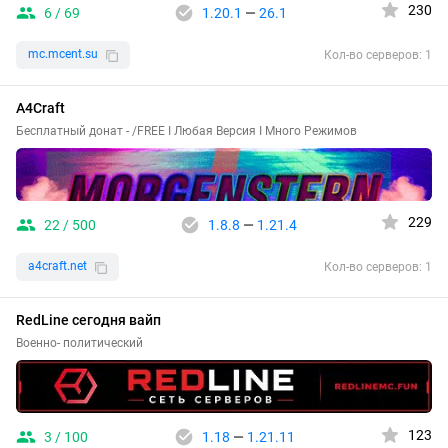
230
6 / 69
1.20.1
—
26.1
mc.mcent.su
Кол-во серверов: 1
A4Craft
Бесплатный донат - /FREE I Любая Версия I Много Режимов
229
22 / 500
1.8.8
—
1.21.4
a4craft.net
Кол-во серверов: 1
RedLine сегодня вайп
Военно- политический
123
3 / 100
1.18
—
1.21.11