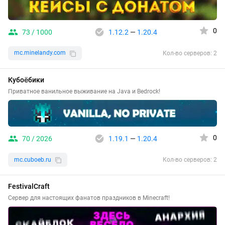
0
73 / 1000
1.12.2
—
1.20.4
mc.minelandy.com
Кол-во серверов: 2
Кубоёбики
Приватное ванильное выживание на Java и Bedrock!
0
70 / 2026
1.19.1
—
1.20.4
mc.cuboeb.ru
Кол-во серверов: 2
FestivalCraft
Сервер для настоящих фанатов праздников в Minecraft!