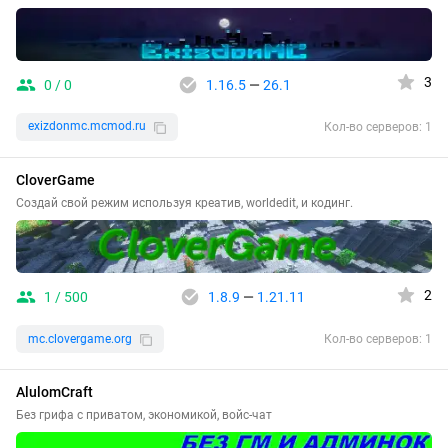
3
0 / 0
1.16.5
—
26.1
exizdonmc.mcmod.ru
Кол-во серверов: 1
CloverGame
Создай свой режим используя креатив, worldedit, и кодинг.
2
1 / 500
1.8.9
—
1.21.11
mc.clovergame.org
Кол-во серверов: 1
AlulomCraft
Без грифа с приватом, экономикой, войс-чат