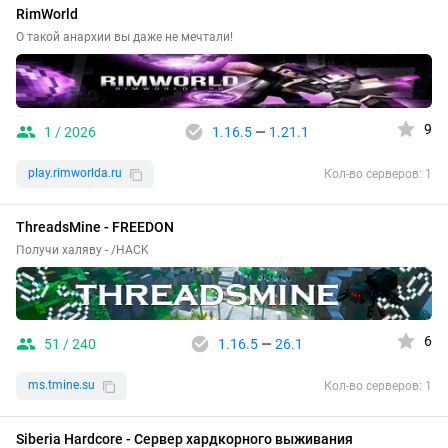
RimWorld
О такой анархии вы даже не мечтали!
9
1 / 2026
1.16.5
—
1.21.1
play.rimworlda.ru
Кол-во серверов: 1
ThreadsMine - FREEDON
Получи халяву - /HACK
6
51 / 240
1.16.5
—
26.1
ms.tmine.su
Кол-во серверов: 1
Siberia Hardcore - Сервер хардкорного выживания