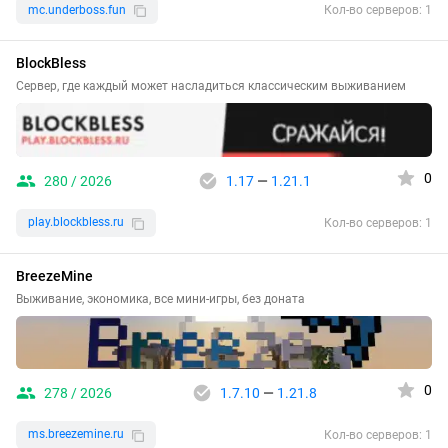
mc.underboss.fun
Кол-во серверов: 1
BlockBless
Сервер, где каждый может насладиться классическим выживанием
0
280 / 2026
1.17
—
1.21.1
play.blockbless.ru
Кол-во серверов: 1
BreezeMine
Выживание, экономика, все мини-игры, без доната
0
278 / 2026
1.7.10
—
1.21.8
ms.breezemine.ru
Кол-во серверов: 1