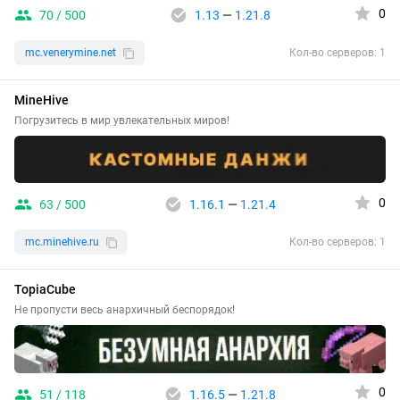
0
70 / 500
1.13
—
1.21.8
mc.venerymine.net
Кол-во серверов: 1
MineHive
Погрузитесь в мир увлекательных миров!
0
63 / 500
1.16.1
—
1.21.4
mc.minehive.ru
Кол-во серверов: 1
TopiaCube
Не пропусти весь анархичный беспорядок!
0
51 / 118
1.16.5
—
1.21.8