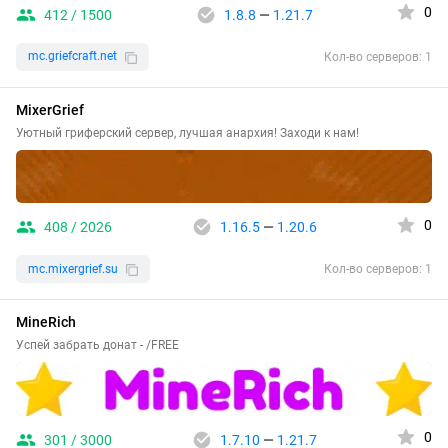
0
412 / 1500
1.8.8
—
1.21.7
mc.griefcraft.net
Кол-во серверов: 1
MixerGrief
Уютный гриферский сервер, лучшая анархия! Заходи к нам!
0
408 / 2026
1.16.5
—
1.20.6
mc.mixergrief.su
Кол-во серверов: 1
MineRich
Успей забрать донат - /FREE
0
301 / 3000
1.7.10
—
1.21.7