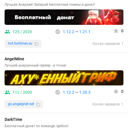
Лучшая Анархия! Забирай бесплатные токены и донат!
0
125 / 2026
1.12.2
—
1.21.1
hot.funtimes.su
Кол-во серверов: 1
AngelMine
Лучший анархичный сервер - и точка!
0
112 / 2000
1.12.2
—
1.20.3
go.angelgrief.net
Кол-во серверов: 1
DarkTime
Бесплатный донат по команде /getbox!