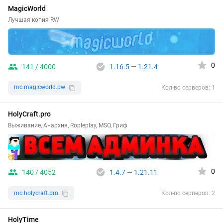
MagicWorld
Лучшая копия RW
0
141 / 4000
1.16.5
—
1.21.4
mc.magicworld.pw
Кол-во серверов: 1
HolyCraft.pro
Выживание, Анархия, Ropleplay, MSO, Гриф
0
140 / 4052
1.4.7
—
1.21.11
mc.holycraft.pro
Кол-во серверов: 2
HolyTime