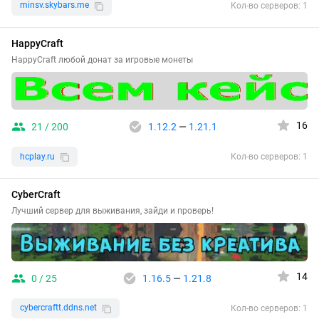
minsv.skybars.me
Кол-во серверов: 1
HappyCraft
HappyCraft любой донат за игровые монеты
16
21 / 200
1.12.2
—
1.21.1
hcplay.ru
Кол-во серверов: 1
CyberCraft
Лучший сервер для выживания, зайди и проверь!
14
0 / 25
1.16.5
—
1.21.8
cybercraftt.ddns.net
Кол-во серверов: 1