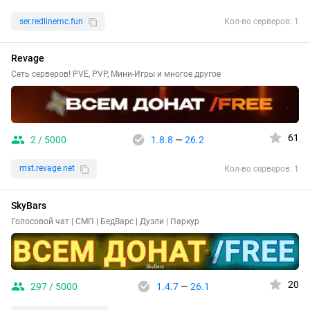
ser.redlinemc.fun
Кол-во серверов: 1
Revage
Сеть серверов! PVE, PVP, Мини-Игры и многое другое
61
2 / 5000
1.8.8
—
26.2
mst.revage.net
Кол-во серверов: 1
SkyBars
Голосовой чат | СМП | БедВарс | Дуэли | Паркур
20
297 / 5000
1.4.7
—
26.1