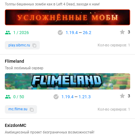
Толпы бешенных зомби как в Left 4 Dead, заходи к нам!
3
1 / 2026
1.19.4
—
26.2
play.sibmc.ru
Кол-во серверов: 1
Flimeland
Твой любимый сервер
3
0 / 50
1.19.4
—
1.21.3
mc.flime.su
Кол-во серверов: 1
ExizdonMC
Амбициозный проект безграничных возможностей!