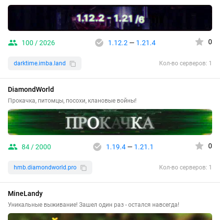
0
100 / 2026
1.12.2
—
1.21.4
darktime.imba.land
Кол-во серверов: 1
DiamondWorld
Прокачка, питомцы, посохи, клановые войны!
0
84 / 2000
1.19.4
—
1.21.1
hmb.diamondworld.pro
Кол-во серверов: 1
MineLandy
Уникальные выживание! Зашел один раз - остался навсегда!