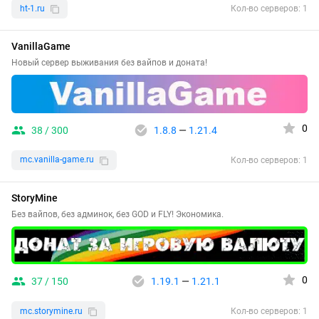
ht-1.ru
Кол-во серверов: 1
VanillaGame
Новый сервер выживания без вайпов и доната!
0
38 / 300
1.8.8
—
1.21.4
mc.vanilla-game.ru
Кол-во серверов: 1
StoryMine
Без вайпов, без админок, без GOD и FLY! Экономика.
0
37 / 150
1.19.1
—
1.21.1
mc.storymine.ru
Кол-во серверов: 1