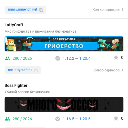
minsv.minerich.net
Кол-во серверов: 1
LattyCraft
Мир гриферства и выживания без креатива!
0
280 / 2026
1.12.2
—
1.20.4
mc.lattycraft.ru
Кол-во серверов: 1
Boss Fighter
Убивай боссов бесконечно!
0
280 / 2026
1.16.5
—
1.20.6