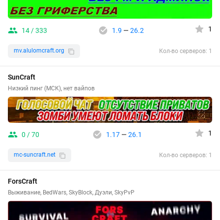
1
14 / 333
1.9
—
26.2
mv.alulomcraft.org
Кол-во серверов: 1
SunCraft
Низкий пинг (МСК), нет вайпов
1
0 / 70
1.17
—
26.1
mc-suncraft.net
Кол-во серверов: 1
ForsCraft
Выживание, BedWars, SkyBlock, Дуэли, SkyPvP