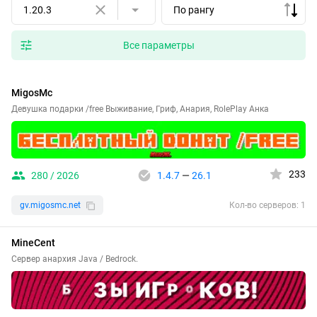
1.20.3
По рангу
Все параметры
MigosMc
Девушка подарки /free Выживание, Гриф, Анария, RolePlay Анка
233
280 / 2026
1.4.7
—
26.1
gv.migosmc.net
Кол-во серверов: 1
MineCent
Сервер анархия Java / Bedrock.