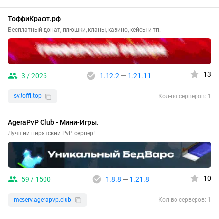
ТоффиКрафт.рф
Бесплатный донат, плюшки, кланы, казино, кейсы и тп.
13
3 / 2026
1.12.2
—
1.21.11
sv.toffi.top
Кол-во серверов: 1
AgeraPvP Club - Мини-Игры.
Лучший пиратский PvP сервер!
10
59 / 1500
1.8.8
—
1.21.8
meserv.agerapvp.club
Кол-во серверов: 1