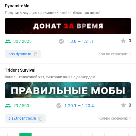
DynamiteMc
Получить вкусную привилегию ещё не было так легко!
0
30 / 2025
1.8.8
—
1.21.1
serv.dynmc.ru
Кол-во серверов: 1
Trident Survival
Ваниль, голосовой чат, синхронизация с дискордом!
0
29 / 500
1.20.1
—
1.20.4
play.tridentmc.ru
Кол-во серверов: 1