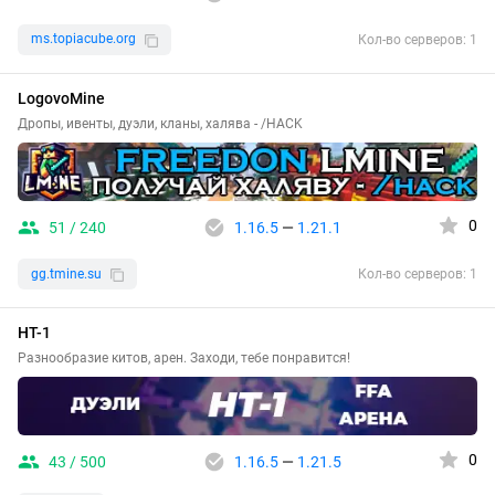
ms.topiacube.org
Кол-во серверов: 1
LogovoMine
Дропы, ивенты, дуэли, кланы, халява - /HACK
0
51 / 240
1.16.5
—
1.21.1
gg.tmine.su
Кол-во серверов: 1
HT-1
Разнообразие китов, арен. Заходи, тебе понравится!
0
43 / 500
1.16.5
—
1.21.5