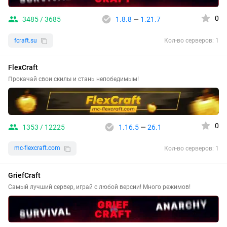
0
3485 / 3685
1.8.8
—
1.21.7
fcraft.su
Кол-во серверов: 1
FlexCraft
Прокачай свои скилы и стань непобедимым!
0
1353 / 12225
1.16.5
—
26.1
mc-flexcraft.com
Кол-во серверов: 1
GriefCraft
Самый лучший сервер, играй с любой версии! Много режимов!