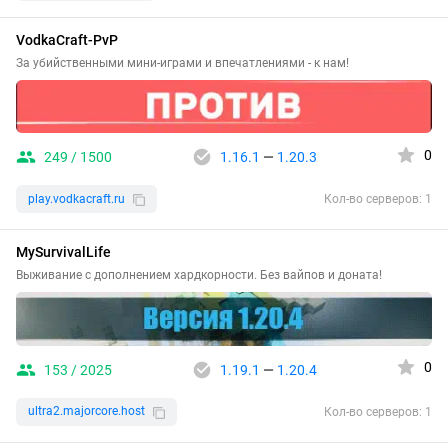
VodkaCraft-PvP
За убийственными мини-играми и впечатлениями - к нам!
0
249 / 1500
1.16.1
—
1.20.3
play.vodkacraft.ru
Кол-во серверов: 1
MySurvivalLife
Выживание с дополнением хардкорности. Без вайпов и доната!
0
153 / 2025
1.19.1
—
1.20.4
ultra2.majorcore.host
Кол-во серверов: 1