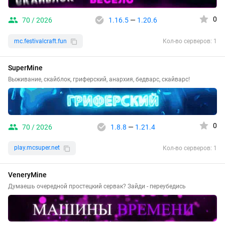
0
70 / 2026
1.16.5
—
1.20.6
mc.festivalcraft.fun
Кол-во серверов: 1
SuperMine
Выживание, скайблок, гриферский, анархия, бедварс, скайварс!
0
70 / 2026
1.8.8
—
1.21.4
play.mcsuper.net
Кол-во серверов: 1
VeneryMine
Думаешь очередной простецкий сервак? Зайди - переубедись