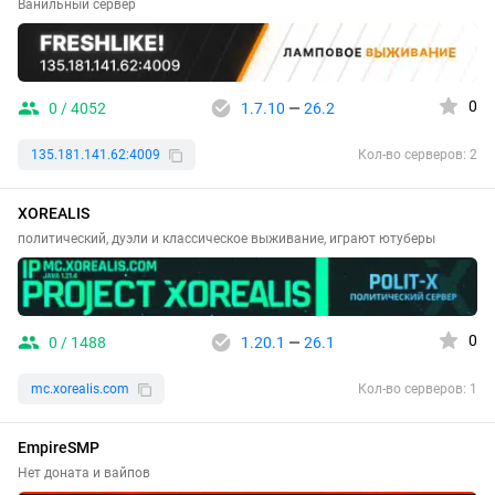
Ванильный сервер
0
0 / 4052
1.7.10
—
26.2
135.181.141.62:4009
Кол-во серверов: 2
XOREALIS
политический, дуэли и классическое выживание, играют ютуберы
0
0 / 1488
1.20.1
—
26.1
mc.xorealis.com
Кол-во серверов: 1
EmpireSMP
Нет доната и вайпов