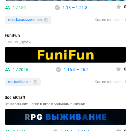
0
1 / 150
1.18
—
1.21.8
mini.karasique.online
Кол-во серверов: 1
FuniFun
FuniFun - Дуэли
0
1 / 2026
1.16.5
—
26.2
mc.funifun.me
Кол-во серверов: 1
SocialCraft
От маленьких шагов в игре к большим в жизни!