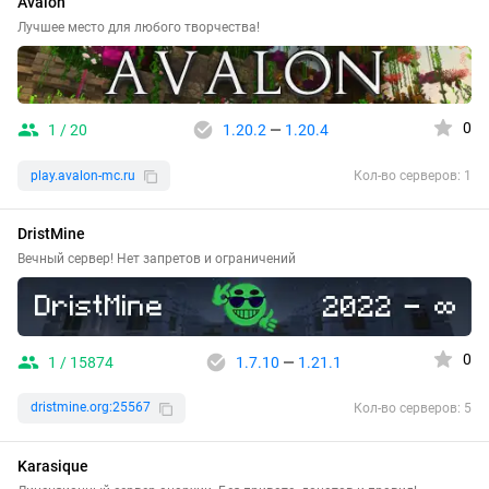
Avalon
Лучшее место для любого творчества!
0
1 / 20
1.20.2
—
1.20.4
play.avalon-mc.ru
Кол-во серверов: 1
DristMine
Вечный сервер! Нет запретов и ограничений
0
1 / 15874
1.7.10
—
1.21.1
dristmine.org:25567
Кол-во серверов: 5
Karasique