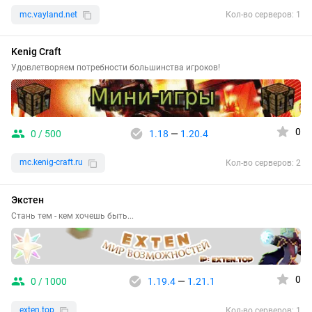
mc.vayland.net
Кол-во серверов: 1
Kenig Craft
Удовлетворяем потребности большинства игроков!
0
0 / 500
1.18
—
1.20.4
mc.kenig-craft.ru
Кол-во серверов: 2
Экстен
Стань тем - кем хочешь быть...
0
0 / 1000
1.19.4
—
1.21.1
exten.top
Кол-во серверов: 1