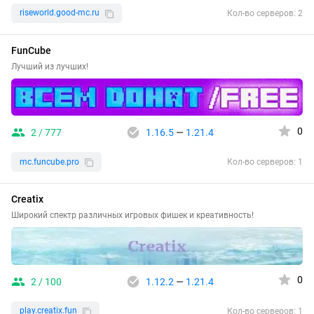
riseworld.good-mc.ru
Кол-во серверов: 2
FunCube
Лучший из лучших!
0
2 / 777
1.16.5
—
1.21.4
mc.funcube.pro
Кол-во серверов: 1
Creatix
Широкий спектр различных игровых фишек и креативность!
0
2 / 100
1.12.2
—
1.21.4
play.creatix.fun
Кол-во серверов: 1