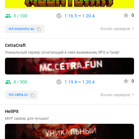
0
0 / 100
1.16.5
—
1.20.4
mt.moonmc.su
Кол-во серверов: 1
CetraCraft
Уникальный сервер сочетающий в себе выживание, RPG и Гриф!
0
0 / 300
1.19.4
—
1.20.4
mc.cetra.cc
Кол-во серверов: 1
HellPit
MVP сервер для лучших!