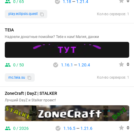
0
0 / 65
1.18
—
1.21.4
play.eclipsis.quest
Кол-во серверов: 1
TEIA
Надоели донатные помойки? Тебе к нам! Магия, данжи
0
0 / 50
1.16.1
—
1.20.4
mc.teia.su
Кол-во серверов: 1
ZoneCraft | DayZ | STALKER
Лучший DayZ и Stalker проект!
0
0 / 2026
1.16.5
—
1.21.6