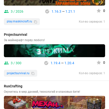
0
3 / 2026
1.16.3
—
1.21.1
play.maskincraft.ru
Кол-во серверов: 1
Projectsurvival
За майнкрафт порву любого!
0
3 / 300
1.19.4
—
1.20.4
projectsurvival.ru
Кол-во серверов: 1
RusCrafting
Окунитесь в мир данжей, технологий и клановых битв!