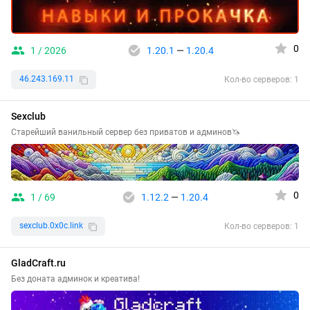
0
1 / 2026
1.20.1
—
1.20.4
46.243.169.11
Кол-во серверов: 1
Sexclub
Старейший ванильный сервер без приватов и админов🦄
0
1 / 69
1.12.2
—
1.20.4
sexclub.0x0c.link
Кол-во серверов: 1
GladCraft.ru
Без доната админок и креатива!