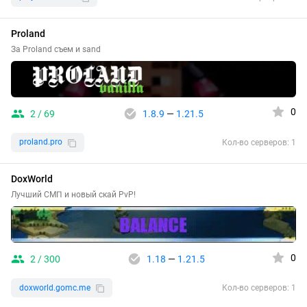
Proland
За Proland съем и sand
0
2 / 69
1.8.9
—
1.21.5
proland.pro
Кол-во серверов: 1
DoxWorld
Лучший СМП и новый скай PvP!
0
2 / 300
1.18
—
1.21.5
doxworld.gomc.me
Кол-во серверов: 1