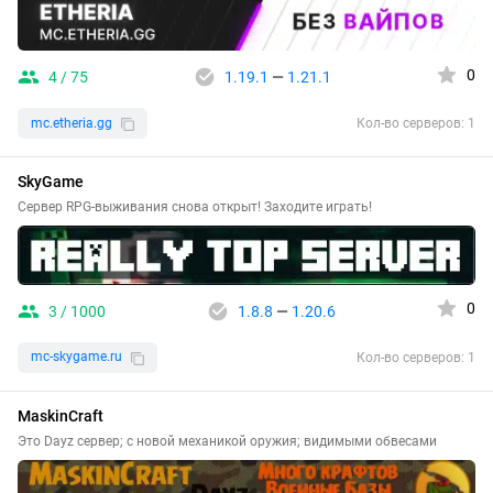
0
4 / 75
1.19.1
—
1.21.1
mc.etheria.gg
Кол-во серверов: 1
SkyGame
Сервер RPG-выживания снова открыт! Заходите играть!
0
3 / 1000
1.8.8
—
1.20.6
mc-skygame.ru
Кол-во серверов: 1
MaskinCraft
Это Dayz сервер; с новой механикой оружия; видимыми обвесами