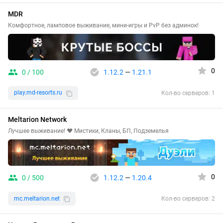
MDR
Комфортное, ламповое выживание, мини-игры и PvP без админок!
0
0 / 100
1.12.2
—
1.21.1
play.md-resorts.ru
Кол-во серверов: 1
Meltarion Network
Лучшее выживание! ❤️ Мистики, Кланы, БП, Подземелья
0
0 / 500
1.12.2
—
1.20.4
mc.meltarion.net
Кол-во серверов: 2