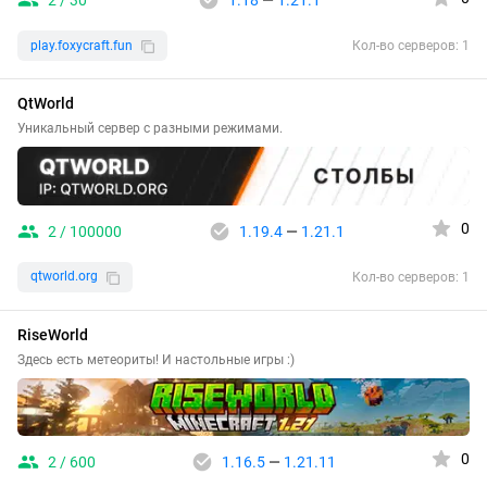
2 / 30
1.18
—
1.21.1
play.foxycraft.fun
Кол-во серверов: 1
QtWorld
Уникальный сервер с разными режимами.
0
2 / 100000
1.19.4
—
1.21.1
qtworld.org
Кол-во серверов: 1
RiseWorld
Здесь есть метеориты! И настольные игры :)
0
2 / 600
1.16.5
—
1.21.11