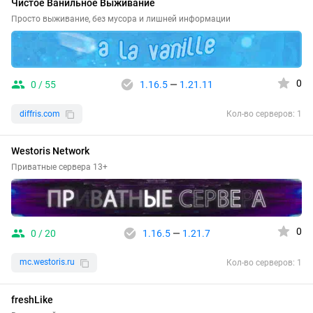
Чистое Ванильное Выживание
Просто выживание, без мусора и лишней информации
0
0 / 55
1.16.5
—
1.21.11
diffris.com
Кол-во серверов: 1
Westoris Network
Приватные сервера 13+
0
0 / 20
1.16.5
—
1.21.7
mc.westoris.ru
Кол-во серверов: 1
freshLike