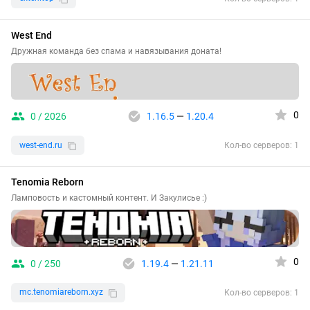
West End
Дружная команда без спама и навязывания доната!
0
0 / 2026
1.16.5
—
1.20.4
west-end.ru
Кол-во серверов: 1
Tenomia Reborn
Ламповость и кастомный контент. И Закулисье :)
0
0 / 250
1.19.4
—
1.21.11
mc.tenomiareborn.xyz
Кол-во серверов: 1