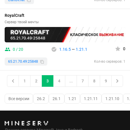
Кол-во серверов: 1
RoyalCraft
Сервер твоей мечты
0
0 / 20
1.16.5
—
1.21.1
65.21.70.49:25848
Кол-во серверов: 1
1
2
3
4
...
7
8
9
Все версии
26.2
26.1
1.21
1.21.11
1.21.10
1