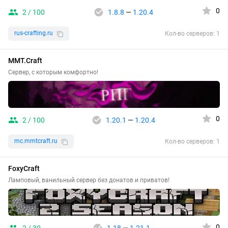
0
2 / 100
1.8.8
—
1.20.4
rus-crafting.ru
Кол-во серверов: 1
MMT.Craft
Сервер, с которым комфортно!
0
2 / 100
1.20.1
—
1.20.4
mc.mmtcraft.ru
Кол-во серверов: 1
FoxyCraft
Ламповый, ванильный сервер без донатов и приватов!
0