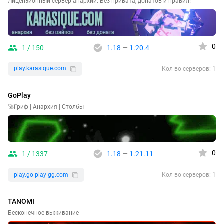
Лицензионный сервер анархии. Без привата, донатов и правил!
0
1 / 150
1.18
—
1.20.4
play.karasique.com
Кол-во серверов: 1
GoPlay
🚀Гриф | Анархия | Столбы
0
1 / 1337
1.18
—
1.21.11
play.go-play-gg.com
Кол-во серверов: 1
TANOMI
Бесконечное выживание