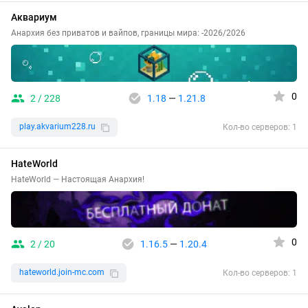
Аквариум
Анархия без приватов и вайпов, границы мира: -2026/2026
0
2 / 228
1.18
—
1.21.8
play.akvarium228.ru
Кол-во серверов: 1
HateWorld
HateWorld — Настоящая Анархия!
0
2 / 20
1.16.5
—
1.20.4
hateworld.join-mc.com
Кол-во серверов: 1