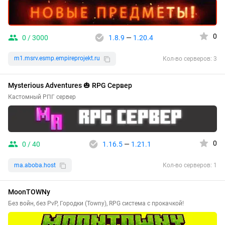
0
0 / 3000
1.8.9
—
1.20.4
m1.msrv.esmp.empireprojekt.ru
Кол-во серверов: 3
Mysterious Adventures 🎃 RPG Сервер
Кастомный РПГ сервер
0
0 / 40
1.16.5
—
1.21.1
ma.aboba.host
Кол-во серверов: 1
MoonTOWNy
Без войн, без PvP, Городки (Towny), RPG система с прокачкой!