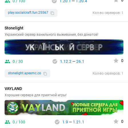
0
0 / 100
1.20.1
—
1.20.4
play.socialcraft.fun:25567
Кол-во серверов: 1
Stonelight
Украинский сервер ванильного выживания, без донатов!
0
0 / 30
1.12.2
—
26.1
stonelight.apexmc.co
Кол-во серверов: 1
VAYLAND
Хорошие сервера для приятной игры!
0
0 / 100
1.9
—
1.21.1