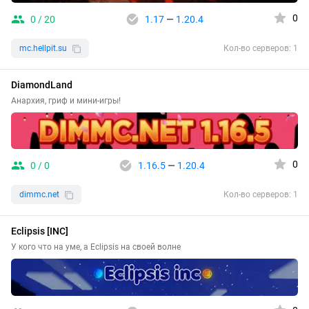
0
0 / 20
1.17
—
1.20.4
mc.hellpit.su
Кол-во серверов: 1
DiamondLand
Анархия, гриф и мини-игры!
0
0 / 0
1.16.5
—
1.20.4
dimmc.net
Кол-во серверов: 1
Eclipsis [INC]
У кого что на уме, а Eclipsis на своей волне