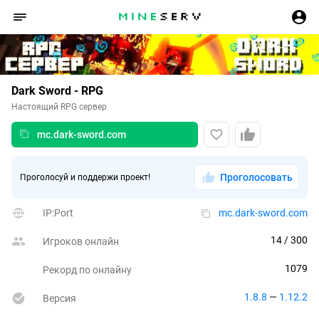
Dark Sword - RPG
Настоящий RPG сервер
mc.dark-sword.com
Проголосовать
Проголосуй и поддержи проект!
IP:Port
mc.dark-sword.com
14
 / 300
Игроков онлайн
1079
Рекорд по онлайну
1.8.8
 — 
1.12.2
Версия