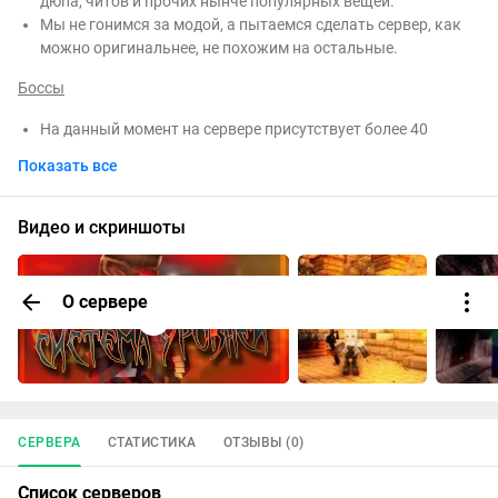
дюпа, читов и прочих нынче популярных вещей.
Мы не гонимся за модой, а пытаемся сделать сервер, как
можно оригинальнее, не похожим на остальные.
Боссы
На данный момент на сервере присутствует более 40
боссов разной сложности, от самых слабых, до ужасающе
Показать все
сильных. Они разделены на уровневых и обычных боссов.
Локации
Видео и скриншоты
У нас много локаций с вражескими мобами, на которых
можно фармить бронь, опыт и деньги.
О сервере
Своя система уровней
Наша собственная система уровней и блокировок,
написанная именно под наш сервер. 10 уровней, с
возможностью прокачки.
В начале вам доступны только начальные предметы, и вы
СЕРВЕРА
СТАТИСТИКА
ОТЗЫВЫ (0)
не сможете использовать вещи более высокого уровня,
чем ваш.
Список серверов