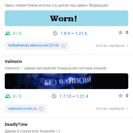
Здесь приветливые игроки, и в целом наш девиз: Модерация
0
0 / 0
1.8.9
—
1.21.6
forthefriends.aternos.me:23142
Кол-во серверов: 1
Valmorin
Valmorin — сервер без вайпов! Уникальная система кланов!
0
0 / 0
1.7.10
—
1.21.4
valmorin.ru-mc.ru
Кол-во серверов: 1
DeadlyTime
Держи в страхе всю Анархию >:)