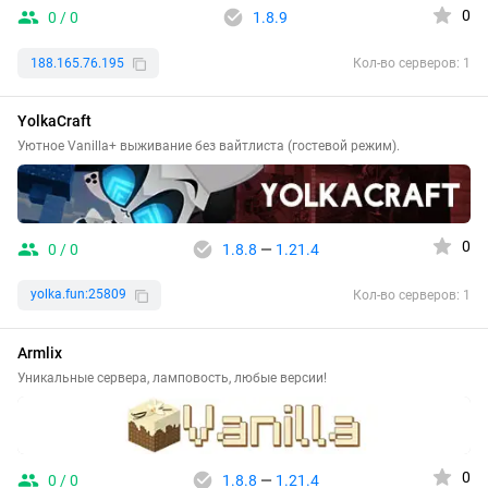
0
0 / 0
1.8.9
188.165.76.195
Кол-во серверов: 1
YolkaCraft
Уютное Vanilla+ выживание без вайтлиста (гостевой режим).
0
0 / 0
1.8.8
—
1.21.4
yolka.fun:25809
Кол-во серверов: 1
Armlix
Уникальные сервера, ламповость, любые версии!
0
0 / 0
1.8.8
—
1.21.4