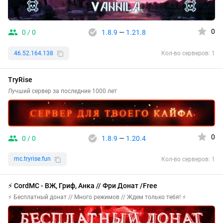
0
0 / 0
1.8.9
—
1.21.8
46.52.164.138
Кол-во серверов: 1
TryRise
Лучший сервер за последние 1000 лет
0
0 / 0
1.8.9
—
1.20.4
mc.tryrise.fun
Кол-во серверов: 1
⚡ CordMC - ВЖ, Гриф, Анка // Фри Донат /Free
⚡ Бесплатный донат // Много режимов // Ждем только тебя! ⚡