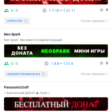
0
0 / 0
1.7.10
—
1.21.11
cordmc.fun
Кол-во серверов: 1
Neo Spark
Neo Spark - Мы вместе создаём будущее!
0
0 / 0
1.8.8
—
1.21.6
neospark.mineserver.xyz
Кол-во серверов: 1
PanasonicCraft
⭐ Бесплатный ДОНАТ ⚠ /hack ⚡