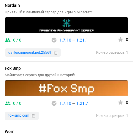
Nordain
Приятный и ламповый сервер для игры в Minecraft!
0
0 / 0
1.7.10
—
1.21.1
galileo.minerent.net:25569
Кол-во серверов: 1
Fox Smp
Майнкрафт сервер для друзей и историй!
0
0 / 0
1.7.10
—
1.21.7
fox-smp.com
Кол-во серверов: 1
Worn