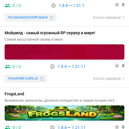
0
0 / 0
1.8.8
—
1.21.1
mc.panasoniccraft.space
Кол-во серверов: 1
Мойшилд - самый огромный RP сервер в мире!
Самый масштабный сервер в мире
0
0 / 0
1.8.9
—
1.21.11
moyshield.rustix.cc
Кол-во серверов: 1
FrogsLand
Выживание, мини-игры, дружное сообщество и самые лучшие лягу
0
0 / 0
1.8.8
—
1.21.11