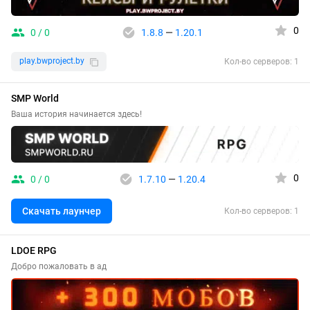
0
0 / 0
1.8.8
—
1.20.1
play.bwproject.by
Кол-во серверов: 1
SMP World
Ваша история начинается здесь!
0
0 / 0
1.7.10
—
1.20.4
Скачать лаунчер
Кол-во серверов: 1
LDOE RPG
Добро пожаловать в ад