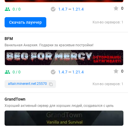
0
0 / 0
1.4.7
—
1.21.4
Скачать лаунчер
Кол-во серверов: 1
BFM
Ванильная Анархия. Подарки за красивые постройки!
0
0 / 0
1.4.7
—
1.21.4
altair.minerent.net:25570
Кол-во серверов: 1
GrandTown
Хороший активный сервер для хороших людей, создавался с цель