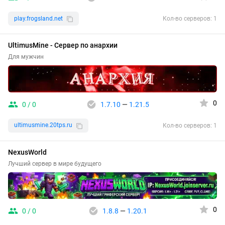
play.frogsland.net
Кол-во серверов: 1
UltimusMine - Сервер по анархии
Для мужчин
0
0 / 0
1.7.10
—
1.21.5
ultimusmine.20tps.ru
Кол-во серверов: 1
NexusWorld
Лучший сервер в мире будущего
0
0 / 0
1.8.8
—
1.20.1