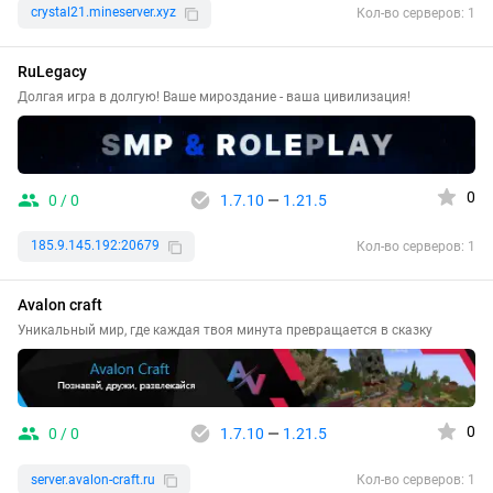
crystal21.mineserver.xyz
Кол-во серверов: 1
RuLegacy
Долгая игра в долгую! Ваше мироздание - ваша цивилизация!
0
0 / 0
1.7.10
—
1.21.5
185.9.145.192:20679
Кол-во серверов: 1
Avalon craft
Уникальный мир, где каждая твоя минута превращается в сказку
0
0 / 0
1.7.10
—
1.21.5
server.avalon-craft.ru
Кол-во серверов: 1