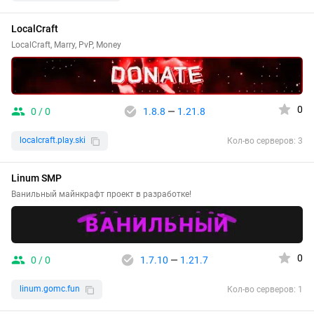
LocalCraft
LocalCraft, Marry, PvP, Money
0
0 / 0
1.8.8
—
1.21.8
localcraft.play.ski
Кол-во серверов: 3
Linum SMP
Ванильный майнкрафт проект в разработке!
0
0 / 0
1.7.10
—
1.21.7
linum.gomc.fun
Кол-во серверов: 1