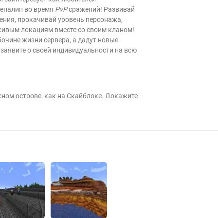
реналин во время
PvP
сражений! Развивай
ения, прокачивай уровень персонажа,
асивым локациям вместе со своим кланом!
бочине жизни сервера, а дадут новые
 заявите о своей индивидуальности на всю
ном острове, как на Скайблоке. Докажите
 свой остров. Повысьте свой уровень и
е нет места читерам и гриферам. Ивенты и
ех во всём! Уничтожайте игроков и
зможностей: