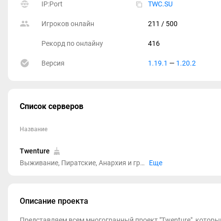
IP:Port
TWC.SU
Игроков онлайн
211
/ 500
Рекорд по онлайну
416
Версия
1.19.1
—
1.20.2
Список серверов
Название
Twenture
Выживание, Пиратские, Анархия и гриф, Roleplay, Quake, Deathrun, Сплиф, Murder Mystery, Egg Wars, Марио пати, Битва замков, Лаки блоки, Голодные игры, Bed Wars, Прятки, TNT Run, Sky Wars, Build battle, Паркур, Among Us, Skyblock, Моб арена, Без дюпа, Магазины, Авто-шахта, Кит старт, PVP, Кланы, Свадьбы, Питомцы, Работы, Кейсы, Вампиризм, Пейнтбол
Еще
Описание проекта
Представляем всем многогранный проект "Twenture", которы