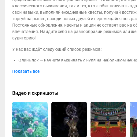
классического выживания, так и тех, кто любит получать ад
свои навыки, выполняй ежедневные квесты, получай достиж
торгуй на рынке, находи новых друзей и перемещайся по кр
Постоянные обновления, ивенты и акции не оставят вас на о
впечатления. Найдите себя на разнообразии режимов или же
аудиторию!
У нас вас ждёт следующий список режимов:
ОдинБлок — начните выживать с нуля на небольшом небес
всем, кто тут главный по умению развиваться и развивать
Показать все
попадите в историю сервера!
Выживание — живите и развивайтесь в мире
Minecraft
, гд
ванильная атмосфера, всё как вы любите!
Анархия — докажите абсолютно каждому, что вы лучше вс
Видео и скриншоты
разрушайте чужие базы! О правилах тут и не слышали!
Также на сервере есть куча других интересных механик и во
Красивые локации и постройки
Питомцы
Кланы