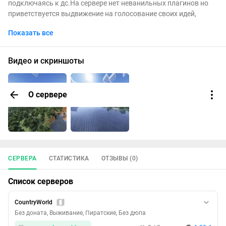
подключаясь к дс.На сервере нет неванильных плагинов но
приветствуется выдвижение на голосование своих идей,
которые бы могли улучшить игру, и не сильно бы влияли на
Показать все
ванильность. Установлена экспериментальная торговля с
жителями. (это ванильное дополнение от разработчиков
которое изменяет торговлю с библиотекарями. При создании
Видео и скриншоты
мира находится во вкладке эксперименты. Тема известная,
можете найти в интернете) Попасть на сервер можно
бесплатно, при этом на нем нет доната. Для этого пройди в дс
О сервере
сервер и заполни Гугл форму. Открытие - 2 мая 2024
СЕРВЕРА
СТАТИСТИКА
ОТЗЫВЫ (0)
Список серверов
CountryWorld
Без доната, Выживание, Пиратские, Без дюпа