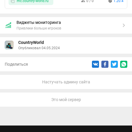
mc.country-world.ru
0 / 0
1.20.4
Виджеты мониторинга
Привлеки больше игроков
CountryWorld
Опубликовал 04.05.2024
Поделиться
Настучать админу сайта
Это мой сервер