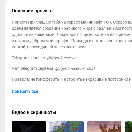
Описание проекта
Привет! Приглашаю тебя на сервер майнкрафт FGY. Сервер в
идеей является создание красивого мира c различными пос
одинокими хижинами. Ламповое строительство в выживании
в старом добром майнкрафте. Приходи и оставь свою построй
картой, переходящей через все версии.
Telegram сервера:
@fgymineserver
Чат Telegram сервера:
@fgymineserver_chat
Правила: не грифферить, не строить некрасивые постройки н
P.S. Mine Socrates to the Mine Masses
Показать все
Видео и скриншоты