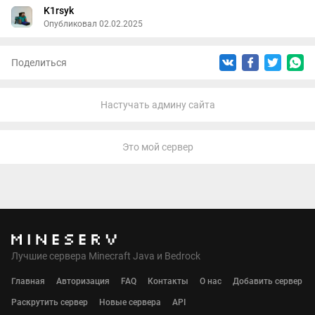
K1rsyk
Опубликовал 02.02.2025
Поделиться
Настучать админу сайта
Это мой сервер
Лучшие сервера Minecraft Java и Bedrock
Главная
Авторизация
FAQ
Контакты
О нас
Добавить сервер
Раскрутить сервер
Новые сервера
API