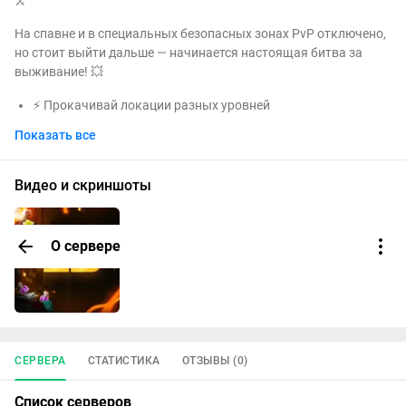
⚔️
На спавне и в специальных безопасных зонах PvP отключено,
но стоит выйти дальше — начинается настоящая битва за
выживание! 💥
⚡ Прокачивай локации разных уровней
🛡️ Добывай всё более мощную броню
Показать все
🗡️ Собирай лучшее оружие
🏆 Стань сильнейшим игроком
💲 Продавай и зарабатывай валюту
Видео и скриншоты
🚀 LeakBox ждёт тебя - заходи и начинай свой путь к вершине!
О сервере
СЕРВЕРА
СТАТИСТИКА
ОТЗЫВЫ (0)
Список серверов