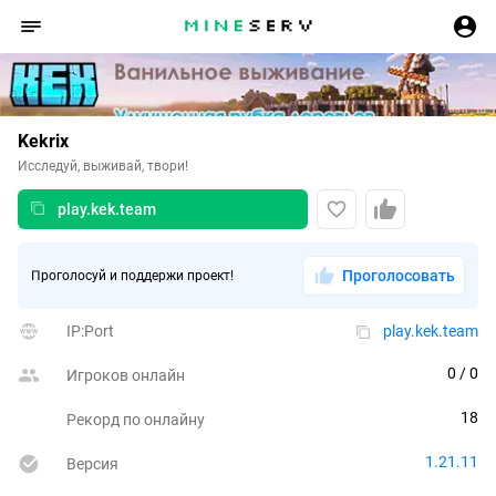
Kekrix
Исследуй, выживай, твори!
play.kek.team
Проголосовать
Проголосуй и поддержи проект!
IP:Port
play.kek.team
0
 / 0
Игроков онлайн
18
Рекорд по онлайну
1.21.11
Версия