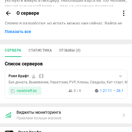
уютную и живую атмосферу. Небольшая карта на 100 человек,
где нет анонимной толпы, — только камерное душевное
сообщество.
О сервере
Сервер в разработке, но играть можно уже сейчас. Вайпа не
будет — всё, что вы построите, останется с вами навсегда.
Показать все
Заходите с любых устройств и любых версий выше 1.10. Донат
присутствует, но он чисто символический: только
СЕРВЕРА
СТАТИСТИКА
ОТЗЫВЫ (0)
косметические випки, которые ничего не решают в
выживании и не нарушают баланс.
Список серверов
Роял Крафт
Без доната, Выживание, Пиратские, PVP, Кланы, Свадьбы, Кит старт, Маг
royalcraft.by
0 / 0
1.21.11
—
26.1
Виджеты мониторинга
Привлеки больше игроков