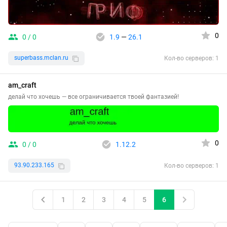
0
0 / 0
1.9
—
26.1
superbass.mclan.ru
Кол-во серверов: 1
am_craft
делай что хочешь — все ограничивается твоей фантазией!
0
0 / 0
1.12.2
93.90.233.165
Кол-во серверов: 1
1
2
3
4
5
6