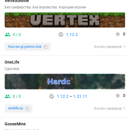
VerteXonline
Без гриферства. Без воровства. Хорошие игроки
0
0 / 0
1.12.2
four-wx.gl.joinmc.link
Кол-во серверов: 1
OneLife
Сдох-все
0
0 / 0
1.12.2
—
1.21.11
onelife.su
Кол-во серверов: 1
GooseMine