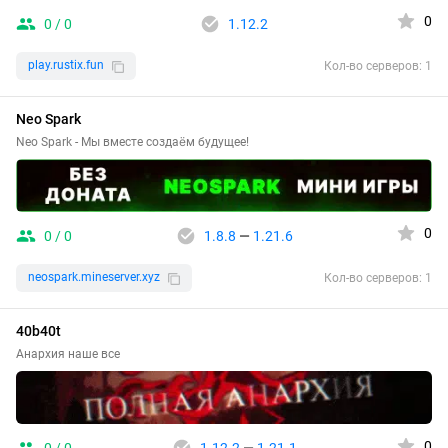
0
0 / 0
1.12.2
play.rustix.fun
Кол-во серверов: 1
Neo Spark
Neo Spark - Мы вместе создаём будущее!
0
0 / 0
1.8.8
—
1.21.6
neospark.mineserver.xyz
Кол-во серверов: 1
40b40t
Анархия наше все
0