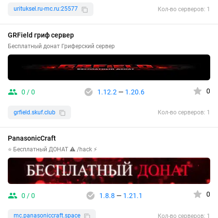
urituksel.ru-mc.ru:25577
Кол-во серверов: 1
GRField гриф сервер
Бесплатный донат Гриферский сервер
0
0 / 0
1.12.2
—
1.20.6
grfield.skuf.club
Кол-во серверов: 1
PanasonicCraft
⭐ Бесплатный ДОНАТ ⚠ /hack ⚡
0
0 / 0
1.8.8
—
1.21.1
mc.panasoniccraft.space
Кол-во серверов: 1