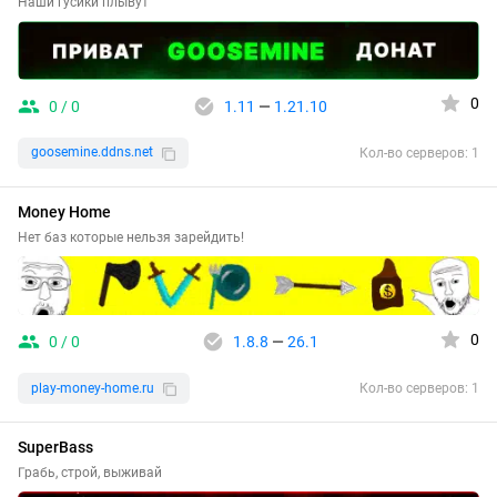
Наши гусики плывут
0
0 / 0
1.11
—
1.21.10
goosemine.ddns.net
Кол-во серверов: 1
Money Home
Нет баз которые нельзя зарейдить!
0
0 / 0
1.8.8
—
26.1
play-money-home.ru
Кол-во серверов: 1
SuperBass
Грабь, строй, выживай