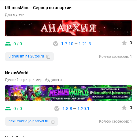
UltimusMine - Сервер по анархии
Для мужчин
0
0 / 0
1.7.10
—
1.21.5
ultimusmine.20tps.ru
Кол-во серверов: 1
NexusWorld
Лучший сервер в мире будущего
0
0 / 0
1.8.8
—
1.20.1
nexusworld.joinserver.ru
Кол-во серверов: 1