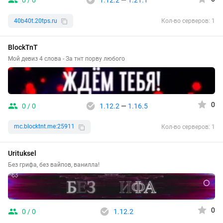
0 / 0
1.12.2
—
1.21.1
40b40t.20tps.ru
Кол-во серверов: 1
BlockTnT
Мой девиз 4 слова - За тнт порву любого
0
0 / 0
1.12.2
—
1.16.5
mc.blocktnt.me:25911
Кол-во серверов: 1
Urituksel
Без грифа, без вайпов, ванилла!
0
0 / 0
1.12.2