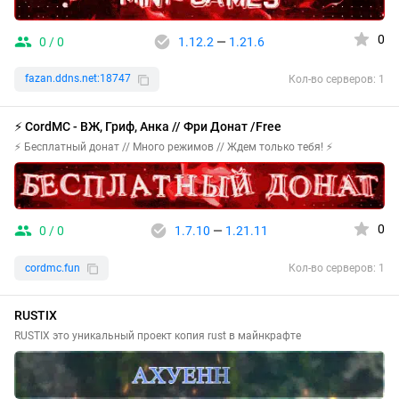
0
0 / 0
1.12.2
—
1.21.6
fazan.ddns.net:18747
Кол-во серверов: 1
⚡ CordMC - ВЖ, Гриф, Анка // Фри Донат /Free
⚡ Бесплатный донат // Много режимов // Ждем только тебя! ⚡
0
0 / 0
1.7.10
—
1.21.11
cordmc.fun
Кол-во серверов: 1
RUSTIX
RUSTIX это уникальный проект копия rust в майнкрафте