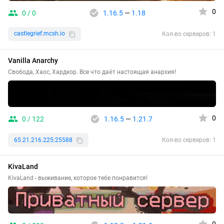
0
0 / 0
1.16.5
—
1.18
castlegrief.mcsh.io
Кол-во серверов: 1
Vanilla Anarchy
Свобода, Хаос, Хардкор. Все что даёт настоящая анархия!
0
0 / 122
1.16.5
—
1.21.7
65.21.216.225:25588
Кол-во серверов: 1
KivaLand
KivaLand - выживание, которое тебе понравится!