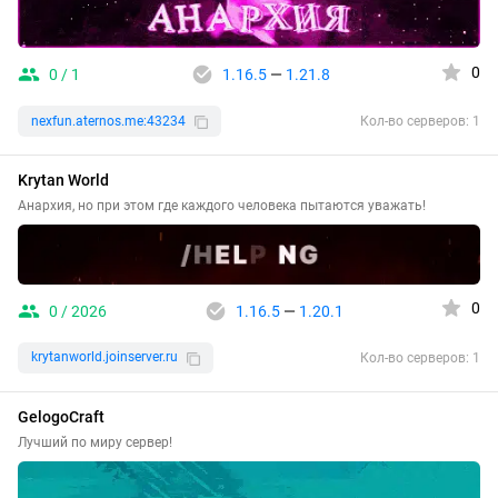
0
0 / 1
1.16.5
—
1.21.8
nexfun.aternos.me:43234
Кол-во серверов: 1
Krytan World
Анархия, но при этом где каждого человека пытаются уважать!
0
0 / 2026
1.16.5
—
1.20.1
krytanworld.joinserver.ru
Кол-во серверов: 1
GelogoCraft
Лучший по миру сервер!