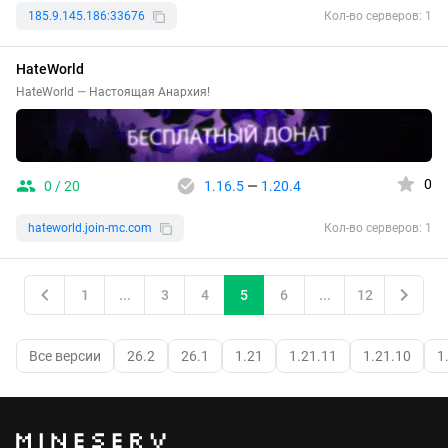
185.9.145.186:33676
Кол-во серверов: 1
HateWorld
HateWorld — Настоящая Анархия!
0
0 / 20
1.16.5
—
1.20.4
hateworld.join-mc.com
Кол-во серверов: 1
1
...
3
4
5
6
...
12
Все версии
26.2
26.1
1.21
1.21.11
1.21.10
1