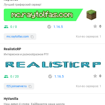
Лучший гриферский сервер!
0
0 / 0
1.16.5
mc.raytolfas.com
Кол-во серверов: 1
RealisticRP
Интересное и разнообразное РП!
0
0 / 20
1.16.5
f25.joinserver.ru
Кол-во серверов: 1
HyVanilla
Наш девиз 4 слова: ХайВанилла наша школа