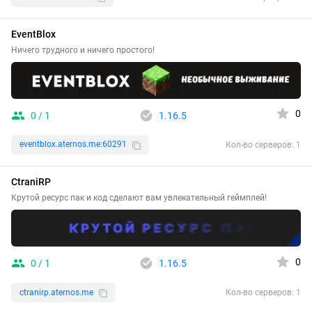
EventBlox
Ничего трудного и ничего простого!
0
0 / 1
1.16.5
eventblox.aternos.me:60291
Кол-во серверов: 1
CtraniRP
Крутой ресурс пак и код сделают вам увлекательный геймплей!
0
0 / 1
1.16.5
ctranirp.aternos.me
Кол-во серверов: 1