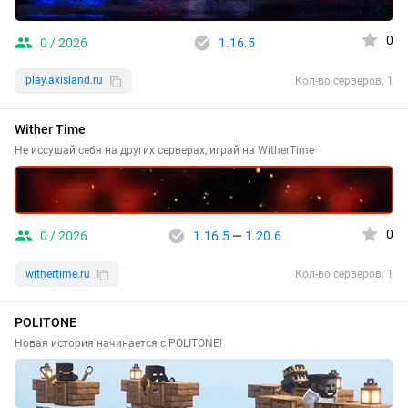
0
0 / 2026
1.16.5
play.axisland.ru
Кол-во серверов: 1
Wither Time
Не иссушай себя на других серверах, играй на WitherTime
0
0 / 2026
1.16.5
—
1.20.6
withertime.ru
Кол-во серверов: 1
POLITONE
Новая история начинается с POLITONE!