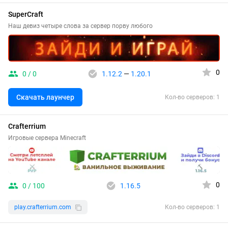
SuperCraft
Наш девиз четыре слова за сервер порву любого
0
0 / 0
1.12.2
—
1.20.1
Скачать лаунчер
Кол-во серверов: 1
Crafterrium
Игровые сервера Minecraft
0
0 / 100
1.16.5
play.crafterrium.com
Кол-во серверов: 1