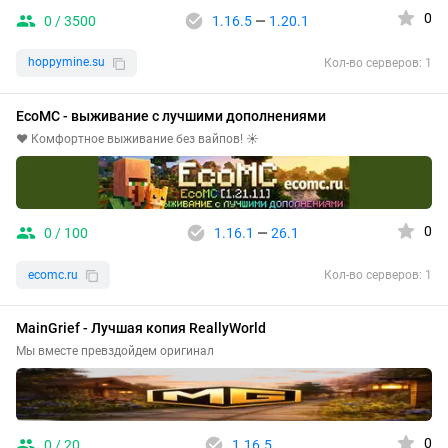
0
0 / 3500
1.16.5
—
1.20.1
hoppymine.su
Кол-во серверов: 1
EcoMC - выживание с лучшими дополнениями
❤️ Комфортное выживание без вайпов! ☀️
0
0 / 100
1.16.1
—
26.1
ecomc.ru
Кол-во серверов: 1
MainGrief - Лучшая копия ReallyWorld
Мы вместе превздойдем оригинал
0
0 / 20
1.16.5