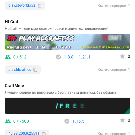
play.st-world.xyz
Кол-во серверов: 1
HLCraft
HLCraft — твой мир возможностей и эпичных приключений!
0
0 / 512
1.8.8
—
1.21.1
play.hlcraft.cc
Кол-во серверов: 1
CraftMine
Лучший сервер по выживаю с бесплатным донатом, без обмана!
0
0 / 7500
1.16.5
45.93.200.9:25591
Кол-во серверов: 1