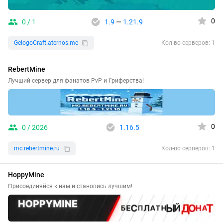
0
0 / 1
1.9
—
1.21.9
GelogoCraft.aternos.me
Кол-во серверов: 1
RebertMine
Лучший сервер для фанатов PvP и Гриферства!
0
0 / 2026
1.16.5
mc.rebertmine.ru
Кол-во серверов: 1
HoppyMine
Присоединяйся к нам и становись лучшим!