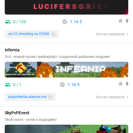
0
0 / 120
1.16.5
srv12.vrhosting.su:25206
Кол-во серверов: 1
Infernia
Это - новый проект майнкрафт, созданный добрыми людьми!
0
0 / 1
1.16.5
playinfernia.aternos.me
Кол-во серверов: 1
SkyPvPEvent
Твой скилл - успех к будущему!