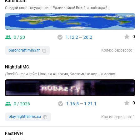
BaronCraft
Создай своё государство! Развивайся! Воюй и побеждай!
0
0 / 20
1.12.2
—
26.2
baroncraft.min3.fr
Кол-во серверов: 1
NightfallMC
/freeDC - фри кейс, Ночная Анархия, Кастомные чары и броня!
0
0 / 2026
1.16.5
—
1.21.1
play.nightfallmc.su
Кол-во серверов: 1
FastHVH