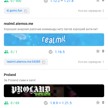
0
0 / 500
1.12.2
—
1.21.8
kl.gomc.fun
Кол-во серверов: 2
realmil.aternos.me
Хорошая анархия рабочие комманды нету багов хороший анти-чит
0
0 / 1
1.16.5
realmil.aternos.me:54389
Кол-во серверов: 1
Proland
За Proland съем и sand
0
0 / 69
1.8.9
—
1.21.5