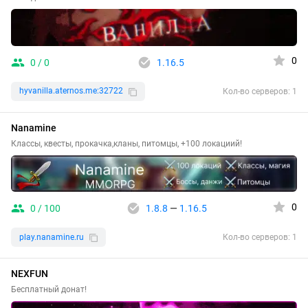
0
0 / 0
1.16.5
hyvanilla.aternos.me:32722
Кол-во серверов: 1
Nanamine
Классы, квесты, прокачка,кланы, питомцы, +100 локациий!
0
0 / 100
1.8.8
—
1.16.5
play.nanamine.ru
Кол-во серверов: 1
NEXFUN
Бесплатный донат!