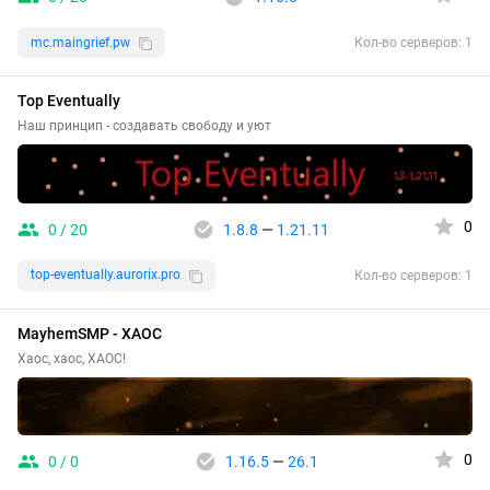
mc.maingrief.pw
Кол-во серверов: 1
Top Eventually
Наш принцип - создавать свободу и уют
0
0 / 20
1.8.8
—
1.21.11
top-eventually.aurorix.pro
Кол-во серверов: 1
MayhemSMP - ХАОС
Хаос, хаос, ХАОС!
0
0 / 0
1.16.5
—
26.1