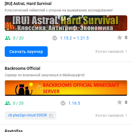
[RU] AstraL Hard Survival
Классический геймплей с упором на выживание, исследования!
0
0 / 20
1.15.2
—
1.21.5
Скачать лаунчер
Кол-во серверов: 1
Backrooms Official
Сервер по вселенной закулисья в Майнкрафте!
0
0 / 20
1.16.5
c6.play2go.cloud:20038
Кол-во серверов: 1
Raytolfas