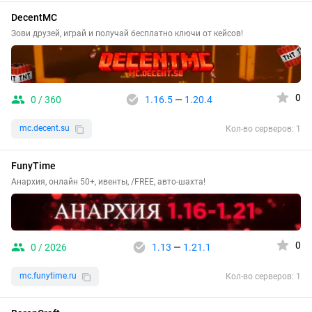
DecentMC
Зови друзей, играй и получай бесплатно ключи от кейсов!
0
0 / 360
1.16.5
—
1.20.4
mc.decent.su
Кол-во серверов: 1
FunyTime
Анархия, онлайн 50+, ивенты, /FREE, авто-шахта!
0
0 / 2026
1.13
—
1.21.1
mc.funytime.ru
Кол-во серверов: 1