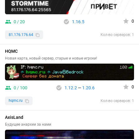
0
0 / 20
1.16.5
81.176.176.64
Кол-во серверов: 1
HQMC
Новая карта, новый сервер, старые и новые игроки!
0
0 / 100
1.12.2
—
1.20.6
hqmc.ru
Кол-во серверов: 1
AxisLand
Будущее анархии за нами