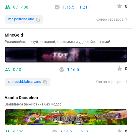
0
0 / 1488
1.16.5
—
1.21.1
mc.politone.one
Кол-во серверов: 1
MineGeld
Развивайся, психуй, выживай, знакомься и удивляйся с нами!
0
0 / 0
1.16.5
minegeld.falixsrv.me
Кол-во серверов: 1
Vanilla Dandelion
Ванильное выживание без модов!
0