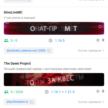
DinoLiveMC
У нас уютно и хорошо!
0
0 / 0
1.16.5
dinolivemc.aternos.me:12093
Кол-во серверов: 1
The Dawn Project
Лучший гриферский сервер с кастомными ивентами, квестами!
0
0 / 2026
1.16.1
—
1.21.5
play.the-dawn.ru
Кол-во серверов: 1