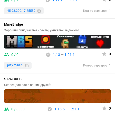
0 / 20
1.12.2
—
1.21.1
45.93.200.17:25589
Кол-во серверов: 1
MineBridge
Хороший пинг, частые ивенты, уникальные данжы!
0
0 / 0
1.13
—
1.21.1
play.m-br.ru
Кол-во серверов: 1
ST-WORLD
Сервер для вас и ваших друзей!
0
0 / 8000
1.16.5
—
1.21.1