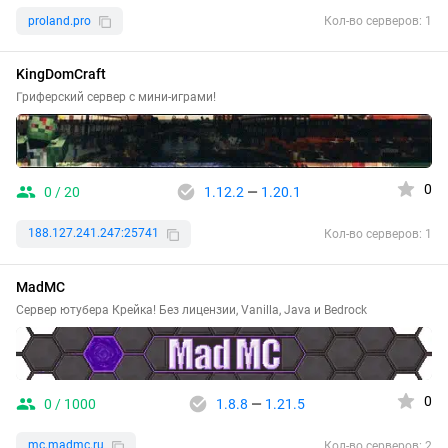
proland.pro
Кол-во серверов: 1
KingDomCraft
Гриферский сервер с мини-играми!
0
0 / 20
1.12.2
—
1.20.1
188.127.241.247:25741
Кол-во серверов: 1
MadMC
Сервер ютубера Крейка! Без лицензии, Vanilla, Java и Bedrock
0
0 / 1000
1.8.8
—
1.21.5
mc.madmc.ru
Кол-во серверов: 2