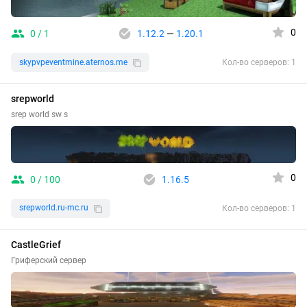
0
0 / 1
1.12.2
—
1.20.1
skypvpeventmine.aternos.me
Кол-во серверов: 1
srepworld
srep world sw s
0
0 / 100
1.16.5
srepworld.ru-mc.ru
Кол-во серверов: 1
CastleGrief
Гриферский сервер