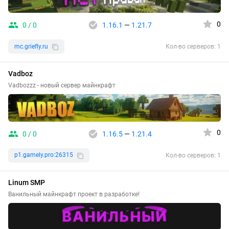
0
0 / 0
1.16.1
—
1.21.7
mc.griefly.ru
Кол-во серверов: 1
Vadboz
Vadbozzz - новый сервер майнкрафт
0
0 / 0
1.16.5
—
1.21.4
p1.gamely.pro:26315
Кол-во серверов: 1
Linum SMP
Ванильный майнкрафт проект в разработке!