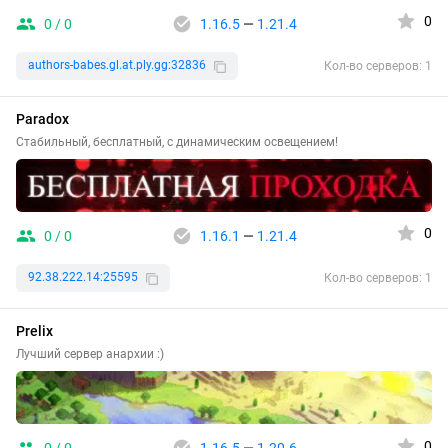
0
0 / 0
1.16.5
—
1.21.4
authors-babes.gl.at.ply.gg:32836
Кол-во серверов: 1
Paradox
Стабильный, бесплатный, с динамическим освещением!
0
0 / 0
1.16.1
—
1.21.4
92.38.222.14:25595
Кол-во серверов: 1
Prelix
Лучший сервер анархии :)
0