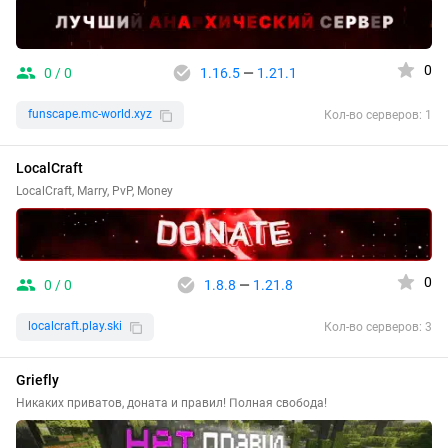
0
0 / 0
1.16.5
—
1.21.1
funscape.mc-world.xyz
Кол-во серверов: 1
LocalCraft
LocalCraft, Marry, PvP, Money
0
0 / 0
1.8.8
—
1.21.8
localcraft.play.ski
Кол-во серверов: 3
Griefly
Никаких приватов, доната и правил! Полная свобода!