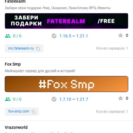
FateRealm
Забери свои подарки /free, /Анархия, Лаки-блоки, RPG, Ивенты
0
0 / 0
1.16.5
—
1.21.1
mc.faterealm.ru
Кол-во серверов: 1
Fox Smp
Майнкрафт сервер для друзей и историй!
0
0 / 0
1.7.10
—
1.21.7
fox-smp.com
Кол-во серверов: 1
Vrazorworld