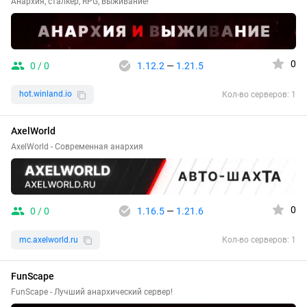
Анархия, сталкер, RPG, выживание!
0
0 / 0
1.12.2
—
1.21.5
hot.winland.io
Кол-во серверов: 1
AxelWorld
AxelWorld - Современная анархия
0
0 / 0
1.16.5
—
1.21.6
mc.axelworld.ru
Кол-во серверов: 1
FunScape
FunScape - Лучший анархический сервер!