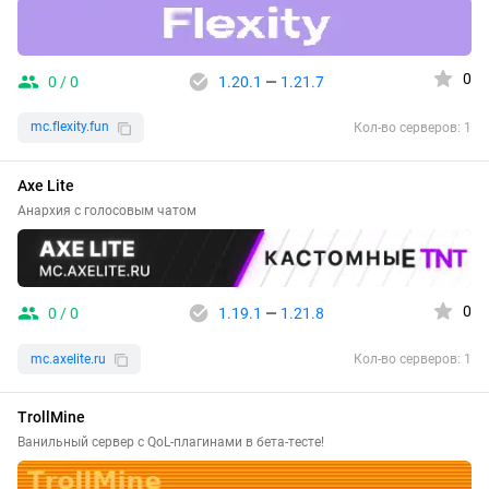
0
0 / 0
1.20.1
—
1.21.7
mc.flexity.fun
Кол-во серверов: 1
Axe Lite
Анархия с голосовым чатом
0
0 / 0
1.19.1
—
1.21.8
mc.axelite.ru
Кол-во серверов: 1
TrollMine
Ванильный сервер с QoL-плагинами в бета-тесте!