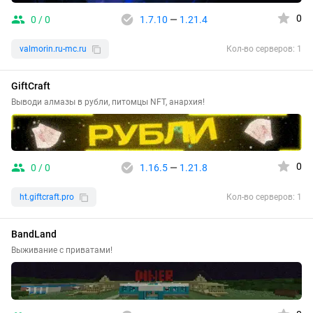
0
0 / 0
1.7.10
—
1.21.4
valmorin.ru-mc.ru
Кол-во серверов: 1
GiftCraft
Выводи алмазы в рубли, питомцы NFT, анархия!
0
0 / 0
1.16.5
—
1.21.8
ht.giftcraft.pro
Кол-во серверов: 1
BandLand
Выживание с приватами!