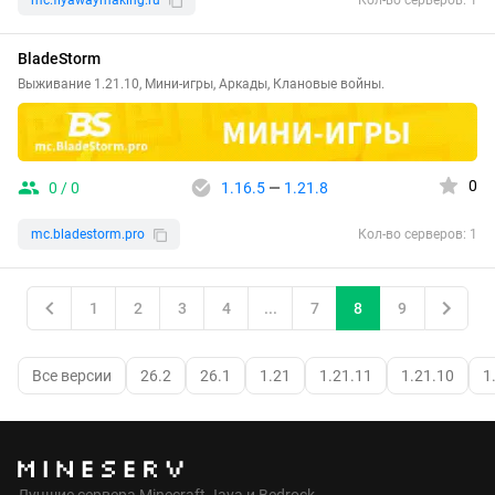
Кол-во серверов: 1
BladeStorm
Выживание 1.21.10, Мини-игры, Аркады, Клановые войны.
0
0 / 0
1.16.5
—
1.21.8
mc.bladestorm.pro
Кол-во серверов: 1
1
2
3
4
...
7
8
9
Все версии
26.2
26.1
1.21
1.21.11
1.21.10
1