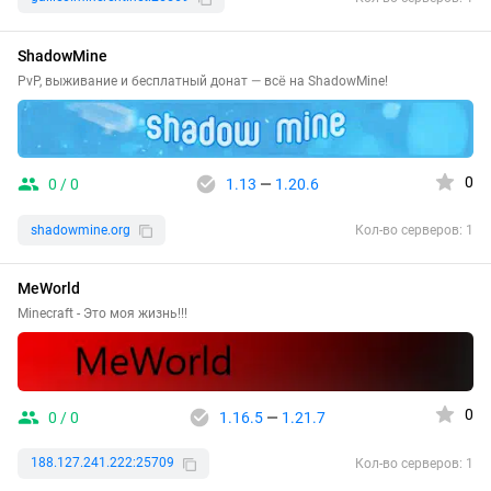
ShadowMine
PvP, выживание и бесплатный донат — всё на ShadowMine!
0
0 / 0
1.13
—
1.20.6
shadowmine.org
Кол-во серверов: 1
MeWorld
Minecraft - Это моя жизнь!!!
0
0 / 0
1.16.5
—
1.21.7
188.127.241.222:25709
Кол-во серверов: 1