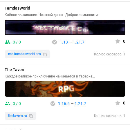
TamdasWorld
Клёвое выживание. Честный донат. Доброе комьюнити.
0
0 / 0
1.13
—
1.21.7
mc.tamdasworld.pro
Кол-во серверов: 1
The Tavern
Каждое великое приключение начинается в таверне...
0
0 / 0
1.16.5
—
1.21.7
thetavern.ru
Кол-во серверов: 1