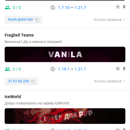
0
0 / 0
1.7.10
—
1.21.7
linum.gomc.fun
Кол-во серверов: 1
FragDell Teams
Ванилька? Да, и немного безумия!
0
0 / 0
1.19.1
—
1.21.1
31.97.43.239
Кол-во серверов: 1
IceWorld
Добро пожаловать на сервер IceWorld!