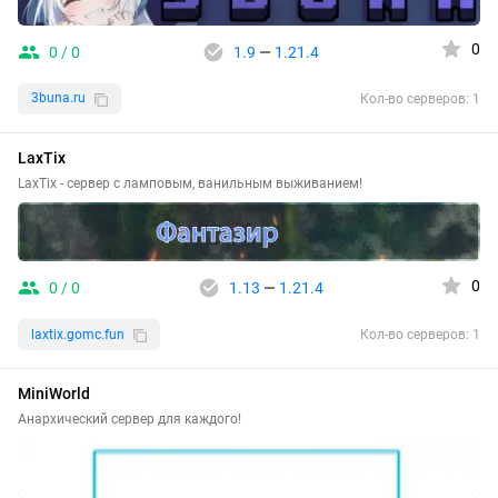
0
0 / 0
1.9
—
1.21.4
3buna.ru
Кол-во серверов: 1
LaxTix
LaxTix - сервер с ламповым, ванильным выживанием!
0
0 / 0
1.13
—
1.21.4
laxtix.gomc.fun
Кол-во серверов: 1
MiniWorld
Анархический сервер для каждого!