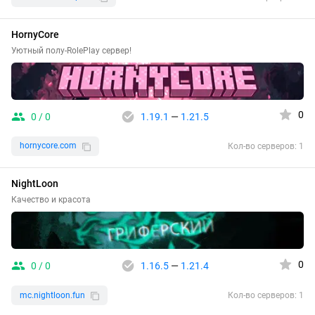
HornyCore
Уютный полу-RolePlay сервер!
0
0 / 0
1.19.1
—
1.21.5
hornycore.com
Кол-во серверов: 1
NightLoon
Качество и красота
0
0 / 0
1.16.5
—
1.21.4
mc.nightloon.fun
Кол-во серверов: 1