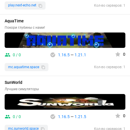
play.next-echo.net
Кол-во серверов: 1
AquaTime
Покори глубины с нами!
0
0 / 0
1.16.5
—
1.21.1
mc.aquatime.space
Кол-во серверов: 1
SunWorld
Лучшие симуляторы
0
0 / 0
1.16.5
—
1.21.5
mc.sunworld.space
Кол-во серверов: 1