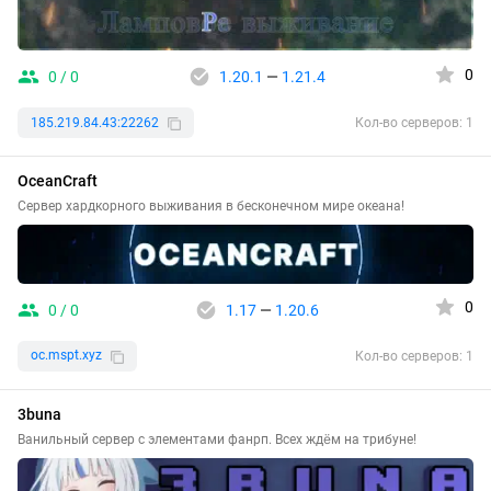
0
0 / 0
1.20.1
—
1.21.4
185.219.84.43:22262
Кол-во серверов: 1
OceanCraft
Сервер хардкорного выживания в бесконечном мире океана!
0
0 / 0
1.17
—
1.20.6
oc.mspt.xyz
Кол-во серверов: 1
3buna
Ванильный сервер с элементами фанрп. Всех ждём на трибуне!