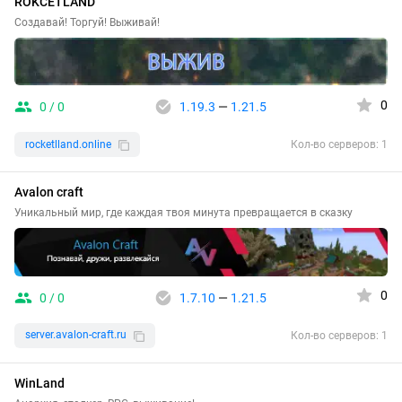
ROKCETLAND
Создавай! Торгуй! Выживай!
0
0 / 0
1.19.3
—
1.21.5
rocketlland.online
Кол-во серверов: 1
Avalon craft
Уникальный мир, где каждая твоя минута превращается в сказку
0
0 / 0
1.7.10
—
1.21.5
server.avalon-craft.ru
Кол-во серверов: 1
WinLand