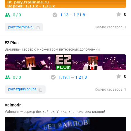
0
0 / 0
1.13
—
1.21.8
play.trollmine.ru
Кол-во серверов: 1
EZ Plus
Ванилла+ сервер с множеством интересных дополнений!
0
0 / 0
1.19.1
—
1.21.8
play.ezplus.online
Кол-во серверов: 1
Valmorin
Valmorin — сервер без вайпов! Уникальная система кланов!