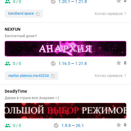
0
0 / 0
1.20.1
—
1.21.8
bandland.space
Кол-во серверов: 1
NEXFUN
Бесплатный донат!
0
0 / 0
1.16.5
—
1.21.8
nexfun.aternos.me:43234
Кол-во серверов: 1
DeadlyTime
Держи в страхе всю Анархию >:)
0
0 / 0
1.8.8
—
26.1