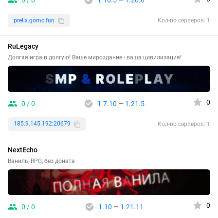
0 / 0
1.16.5
—
1.20.6
prelix.gomc.fun
Кол-во серверов: 1
RuLegacy
Долгая игра в долгую! Ваше мироздание - ваша цивилизация!
0
0 / 0
1.7.10
—
1.21.5
185.9.145.192:20679
Кол-во серверов: 1
NextEcho
Ваниль, RPG, без доната
0
0 / 0
1.10
—
1.21.11