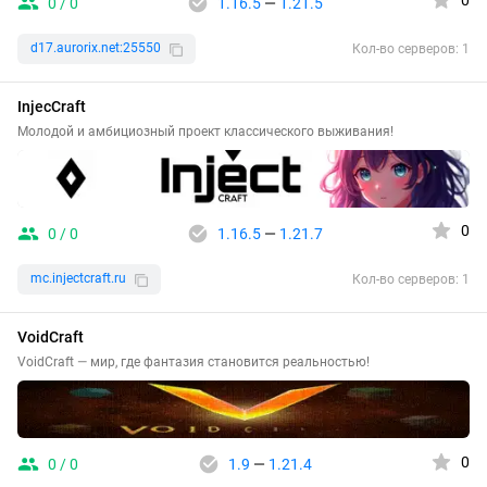
0
0 / 0
1.16.5
—
1.21.5
d17.aurorix.net:25550
Кол-во серверов: 1
InjecCraft
Молодой и амбициозный проект классического выживания!
0
0 / 0
1.16.5
—
1.21.7
mc.injectcraft.ru
Кол-во серверов: 1
VoidCraft
VoidCraft — мир, где фантазия становится реальностью!
0
0 / 0
1.9
—
1.21.4