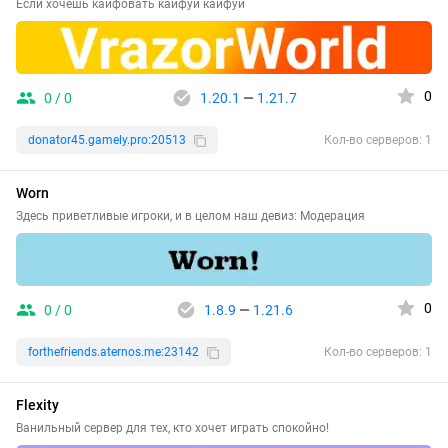
Если хочешь кайфовать кайфуй кайфуй
0
0 / 0
1.20.1
—
1.21.7
donator45.gamely.pro:20513
Кол-во серверов: 1
Worn
Здесь приветливые игроки, и в целом наш девиз: Модерация
0
0 / 0
1.8.9
—
1.21.6
forthefriends.aternos.me:23142
Кол-во серверов: 1
Flexity
Ванильный сервер для тех, кто хочет играть спокойно!