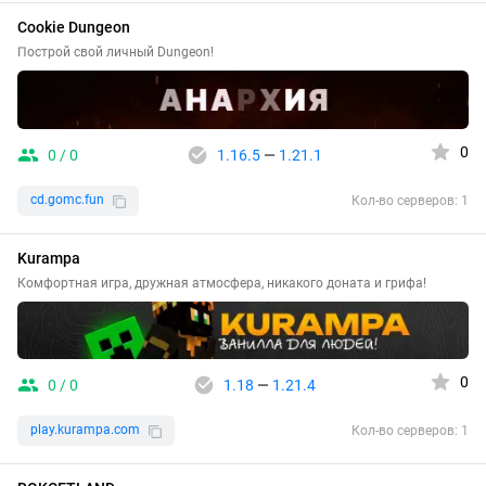
Cookie Dungeon
Построй свой личный Dungeon!
0
0 / 0
1.16.5
—
1.21.1
cd.gomc.fun
Кол-во серверов: 1
Kurampa
Комфортная игра, дружная атмосфера, никакого доната и грифа!
0
0 / 0
1.18
—
1.21.4
play.kurampa.com
Кол-во серверов: 1