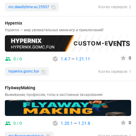
mc.deadlytime.su:25957
Кол-во серверов: 2
Hypernix
Hypernix — мир увлекательных мини-игр и приключений!
0
0 / 0
1.4.7
—
1.21.11
hypernix.gomc.fun
Кол-во серверов: 1
FlyAwayMaking
Выживание, профессии, топы и кастомные зачарования
0
0 / 0
1.20.1
—
1.21.8
mc.flyawaymaking.ru