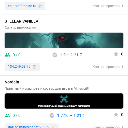
voidcraft.mclan.ru
Кол-во серверов: 1
STELLAR VANILLA
Сервер выживания
0
0 / 0
1.9
—
1.21.7
134.249.53.75
Кол-во серверов: 1
Nordain
Приятный и ламповый сервер для игры в Minecraft!
0
0 / 0
1.7.10
—
1.21.1
galileo.minerent.net:25569
Кол-во серверов: 1