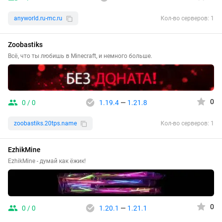
anyworld.ru-mc.ru
Кол-во серверов: 1
Zoobastiks
Всё, что ты любишь в Minecraft, и немного больше.
0
0 / 0
1.19.4
—
1.21.8
zoobastiks.20tps.name
Кол-во серверов: 1
EzhikMine
EzhikMine - думай как ёжик!
0
0 / 0
1.20.1
—
1.21.1