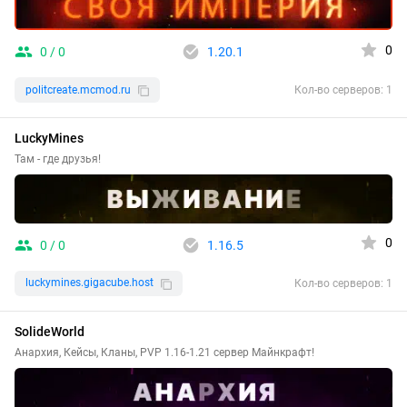
0
0 / 0
1.20.1
politcreate.mcmod.ru
Кол-во серверов: 1
LuckyMines
Там - где друзья!
0
0 / 0
1.16.5
luckymines.gigacube.host
Кол-во серверов: 1
SolideWorld
Анархия, Кейсы, Кланы, PVP 1.16-1.21 сервер Майнкрафт!