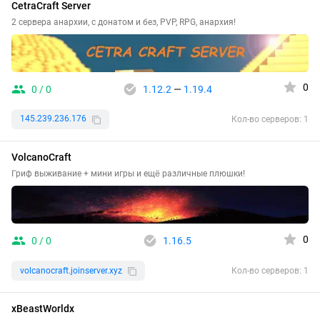
CetraCraft Server
2 сервера анархии, с донатом и без, PVP, RPG, анархия!
0
0 / 0
1.12.2
—
1.19.4
145.239.236.176
Кол-во серверов: 1
VolcanoCraft
Гриф выживание + мини игры и ещё различные плюшки!
0
0 / 0
1.16.5
volcanocraft.joinserver.xyz
Кол-во серверов: 1
xBeastWorldx