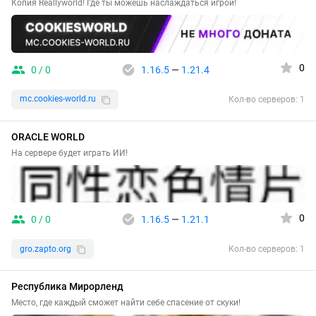
Копия Reallyworld! Где ты можешь наслаждаться игрой!
0
0 / 0
1.16.5
—
1.21.4
mc.cookies-world.ru
Кол-во серверов: 1
ORACLE WORLD
На сервере будет играть ИИ!
0
0 / 0
1.16.5
—
1.21.1
gro.zapto.org
Кол-во серверов: 1
Республика Мирорленд
Место, где каждый сможет найти себе спасение от скуки!