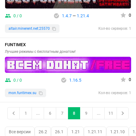
0
0 / 0
1.4.7
—
1.21.4
altair.minerent.net:25570
Кол-во серверов: 1
FUNTIMEX
Лучшие режимы с бесплатным донатом!
0
0 / 0
1.16.5
mon.funtimex.su
Кол-во серверов: 1
1
...
6
7
8
9
...
11
Все версии
26.2
26.1
1.21
1.21.11
1.21.10
1