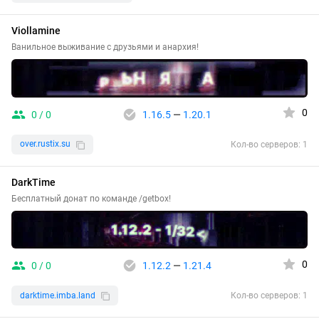
Viollamine
Ванильное выживание с друзьями и анархия!
0
0 / 0
1.16.5
—
1.20.1
over.rustix.su
Кол-во серверов: 1
DarkTime
Бесплатный донат по команде /getbox!
0
0 / 0
1.12.2
—
1.21.4
darktime.imba.land
Кол-во серверов: 1