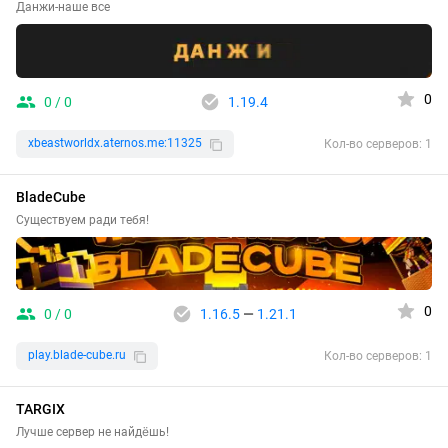
Данжи-наше все
0
0 / 0
1.19.4
xbeastworldx.aternos.me:11325
Кол-во серверов: 1
BladeCube
Существуем ради тебя!
0
0 / 0
1.16.5
—
1.21.1
play.blade-cube.ru
Кол-во серверов: 1
TARGIX
Лучше сервер не найдёшь!