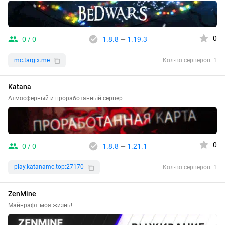
0
0 / 0
1.8.8
—
1.19.3
mc.targix.me
Кол-во серверов: 1
Katana
Атмосферный и проработанный сервер
0
0 / 0
1.8.8
—
1.21.1
play.katanamc.top:27170
Кол-во серверов: 1
ZenMine
Майнрафт моя жизнь!