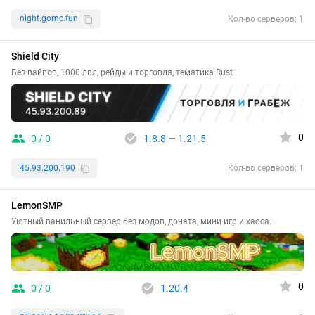
night.gomc.fun
Кол-во серверов: 1
Shield City
Без вайпов, 1000 лвл, рейды и торговля, тематика Rust
0
0 / 0
1.8.8
—
1.21.5
45.93.200.190
Кол-во серверов: 1
LemonSMP
Уютный ванильный сервер без модов, доната, мини игр и хаоса.
0
0 / 0
1.20.4