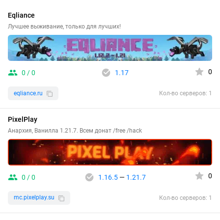
Eqliance
Лучшее выживание, только для лучших!
0
0 / 0
1.17
eqliance.ru
Кол-во серверов: 1
PixelPlay
Анархия, Ванилла 1.21.7. Всем донат /free /hack
0
0 / 0
1.16.5
—
1.21.7
mc.pixelplay.su
Кол-во серверов: 1