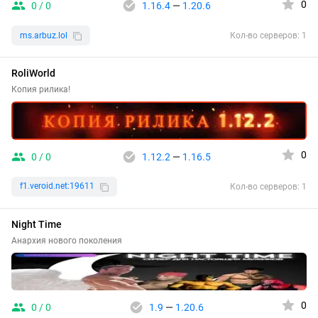
0
0 / 0
1.16.4
—
1.20.6
ms.arbuz.lol
Кол-во серверов: 1
RoliWorld
Копия рилика!
0
0 / 0
1.12.2
—
1.16.5
f1.veroid.net:19611
Кол-во серверов: 1
Night Time
Анархия нового поколения
0
0 / 0
1.9
—
1.20.6