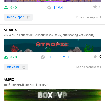
0
0 / 0
1.19.4
4wlph.20tps.ru
Кол-во серверов: 1
ATROPIC
Уникальная анархия! Не копирка фантайм, рилифорлд, холиворлд
0
0 / 0
1.16.5
—
1.21.1
atropic.fun
Кол-во серверов: 1
ARBUZ
Твой любимый арбузный BoxPvP