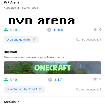
PvP Arena
Хорошее пвп без читеров
0
0 / 0
1.16.5
pvparena.gomc.fun
Кол-во серверов: 1
OneCraft
Ламповое выживание в старом Майнкрафте.
0
0 / 0
1.4.7
oc.alphacraft.fun:25624
Кол-во серверов: 1
AreaCloud