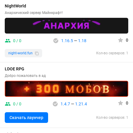
NightWorld
Анархический сервер Майнкрафт!
0
0 / 0
1.16.5
—
1.18
night-world.fun
Кол-во серверов: 1
LDOE RPG
Добро пожаловать в ад
0
0 / 0
1.4.7
—
1.21.4
Скачать лаунчер
Кол-во серверов: 1