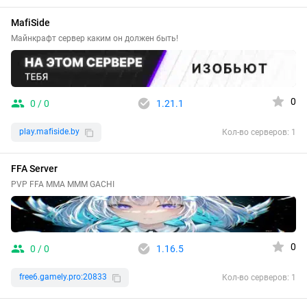
MafiSide
Майнкрафт сервер каким он должен быть!
0
0 / 0
1.21.1
play.mafiside.by
Кол-во серверов: 1
FFA Server
PVP FFA MMA MMM GACHI
0
0 / 0
1.16.5
free6.gamely.pro:20833
Кол-во серверов: 1