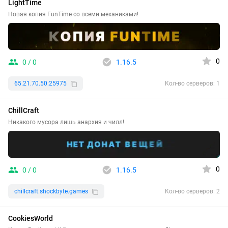
LightTime
Новая копия FunTime со всеми механиками!
0
0 / 0
1.16.5
65.21.70.50:25975
Кол-во серверов: 1
ChillCraft
Никакого мусора лишь анархия и чилл!
0
0 / 0
1.16.5
chillcraft.shockbyte.games
Кол-во серверов: 2
CookiesWorld