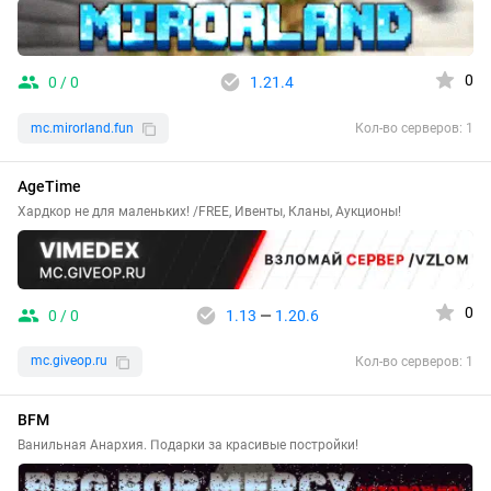
0
0 / 0
1.21.4
mc.mirorland.fun
Кол-во серверов: 1
AgeTime
Хардкор не для маленьких! /FREE, Ивенты, Кланы, Аукционы!
0
0 / 0
1.13
—
1.20.6
mc.giveop.ru
Кол-во серверов: 1
BFM
Ванильная Анархия. Подарки за красивые постройки!