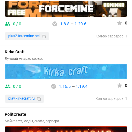
0
0 / 0
1.8.8
—
1.20.6
plus2.forcemine.net
Кол-во серверов: 1
Kirka Craft
Лучший Анархо-сервер
0
0 / 0
1.16.5
—
1.19.4
play.kirkacraft.ru
Кол-во серверов: 1
PolitCreate
Майкрафт, моды, create, сервера