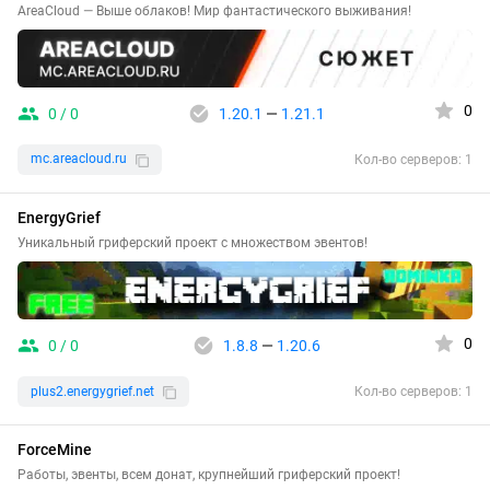
AreaCloud — Выше облаков! Мир фантастического выживания!
0
0 / 0
1.20.1
—
1.21.1
mc.areacloud.ru
Кол-во серверов: 1
EnergyGrief
Уникальный гриферский проект с множеством эвентов!
0
0 / 0
1.8.8
—
1.20.6
plus2.energygrief.net
Кол-во серверов: 1
ForceMine
Работы, эвенты, всем донат, крупнейший гриферский проект!