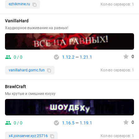
ezhikmine.ru
Кол-во серверов: 1
VanillaHard
Хардкорное выживание на равных!
0
0 / 0
1.12.2
—
1.21.1
vanillahard.gomc.fun
Кол-во серверов: 1
BrawlCraft
Мы крутые и смешние юхуху
0
0 / 0
1.16.5
—
1.19.1
x4.joinserver.xyz:25716
Кол-во серверов: 1