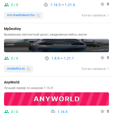
0
0 / 0
1.16.5
—
1.21.4
min.breatheland.fun
Кол-во серверов: 1
MyDestiny
Выживание, бесплатный донат, ежедневные кейсы, магия
0
0 / 0
1.8.9
—
1.21.1
mydestiny.su
Кол-во серверов: 1
AnyWorld
Лучший сервер по анархии 1.16.5!
0
0 / 0
1.16.5