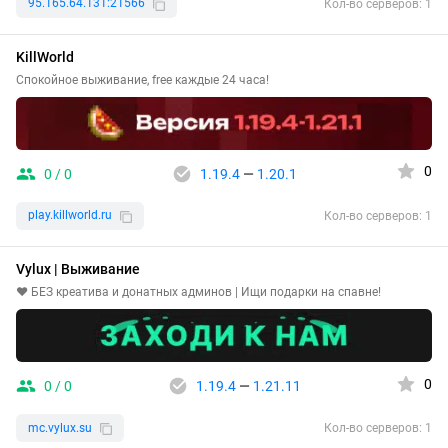
95.165.64.131:21566
Кол-во серверов: 1
KillWorld
Спокойное выживание, free каждые 24 часа!
0
0 / 0
1.19.4
—
1.20.1
play.killworld.ru
Кол-во серверов: 1
Vylux | Выживание
❤️ БЕЗ креатива и донатных админов | Ищи подарки на спавне!
0
0 / 0
1.19.4
—
1.21.11
mc.vylux.su
Кол-во серверов: 1