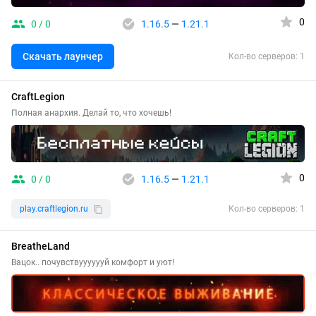
0
0 / 0
1.16.5
—
1.21.1
Скачать лаунчер
Кол-во серверов: 1
CraftLegion
Полная анархия. Делай то, что хочешь!
0
0 / 0
1.16.5
—
1.21.1
play.craftlegion.ru
Кол-во серверов: 1
BreatheLand
Вацок.. почувствууууууй комфорт и уют!