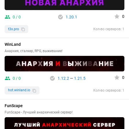
0
0 / 0
1.20.1
t3x.pro
Кол-во серверов: 1
WinLand
Анархия, сталкер, RPG, выживание!
0
0 / 0
1.12.2
—
1.21.5
hot.winland.io
Кол-во серверов: 1
FunScape
FunScape - Лучший анархический сервер!