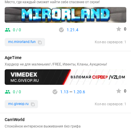
Место, где каждый сможет найти себе спасение от скуки!
0
0 / 0
1.21.4
mc.mirorland.fun
Кол-во серверов: 1
AgeTime
Хардкор не для маленьких! /FREE, Ивенты, Кланы, Аукционы!
0
0 / 0
1.13
—
1.20.6
mc.giveop.ru
Кол-во серверов: 1
CarriWorld
Спокойное интересное выживания без грифа