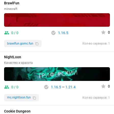
BrawlFun
minecraft
0
0 / 0
1.16.5
brawlfun.gomc.fun
Кол-во серверов: 1
NightLoon
Качество и красота
0
0 / 0
1.16.5
—
1.21.4
mc.nightloon.fun
Кол-во серверов: 1
Cookie Dungeon