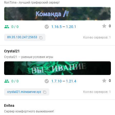
RonTime - лучший гриферский сервер!
0
0 / 0
1.16.5
—
1.20.1
89.35.130.247:25653
Кол-во серверов: 1
Crystal21
Crystal21 — равные условия игры
0
0 / 0
1.7.10
—
1.21.4
crystal21.mineserver.xyz
Кол-во серверов: 1
Evitea
Сервер комфортного выживания!