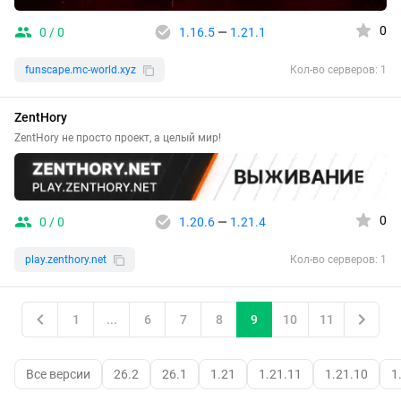
0
0 / 0
1.16.5
—
1.21.1
funscape.mc-world.xyz
Кол-во серверов: 1
ZentHory
ZentHory не просто проект, а целый мир!
0
0 / 0
1.20.6
—
1.21.4
play.zenthory.net
Кол-во серверов: 1
1
...
6
7
8
9
10
11
Все версии
26.2
26.1
1.21
1.21.11
1.21.10
1