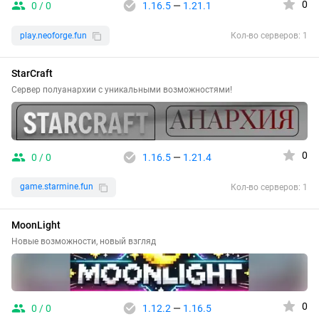
0
0 / 0
1.16.5
—
1.21.1
play.neoforge.fun
Кол-во серверов: 1
StarCraft
Сервер полуанархии с уникальными возможностями!
0
0 / 0
1.16.5
—
1.21.4
game.starmine.fun
Кол-во серверов: 1
MoonLight
Новые возможности, новый взгляд
0
0 / 0
1.12.2
—
1.16.5