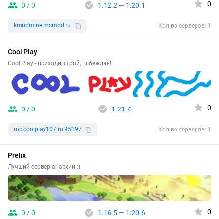
0
0 / 0
1.12.2
—
1.20.1
kroupmine.mcmod.ru
Кол-во серверов: 1
Cool Play
Cool Play - приходи, строй, побеждай!
0
0 / 0
1.21.4
mc.coolplay107.ru:45197
Кол-во серверов: 1
Prelix
Лучший сервер анархии :)
0
0 / 0
1.16.5
—
1.20.6