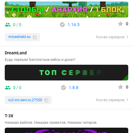
0
0 / 0
1.16.5
mineshield.su
Кол-во серверов: 1
DreamLand
Будь первым! Бесплатные кейсы и донат!
0
0 / 0
1.8.8
ru3.mc-serv.ru:27550
Кол-во серверов: 1
T-3X
Никаких вайпов. Никаких приватов. Никаких читеров.