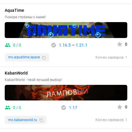
AquaTime
Покори глубины с нами!
0
0 / 0
1.16.5
—
1.21.1
mc.aquatime.space
Кол-во серверов: 1
KabanWorld
KabanWorld - твой лучший выбор!
0
0 / 0
1.17
mc.kabanworld.ru
Кол-во серверов: 1