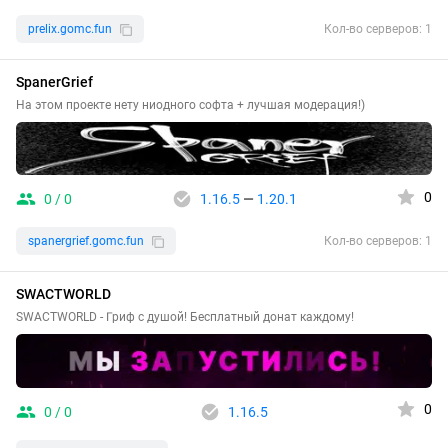
prelix.gomc.fun
Кол-во серверов: 1
SpanerGrief
На этом проекте нету ниодного софта + лучшая модерация!)
0
0 / 0
1.16.5
—
1.20.1
spanergrief.gomc.fun
Кол-во серверов: 1
SWACTWORLD
SWACTWORLD - Гриф с душой! Бесплатный донат каждому!
0
0 / 0
1.16.5