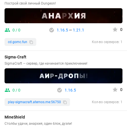
Построй свой личный Dungeon!
0
0 / 0
1.16.5
—
1.21.1
cd.gomc.fun
Кол-во серверов: 1
Sigma-Craft
SigmaCraft — сервер, где начинается приключение!
0
0 / 0
1.16.5
play-sigmacraft.aternos.me:56750
Кол-во серверов: 1
MineShield
Столбы удачи, анархия, один блок, дуэли!