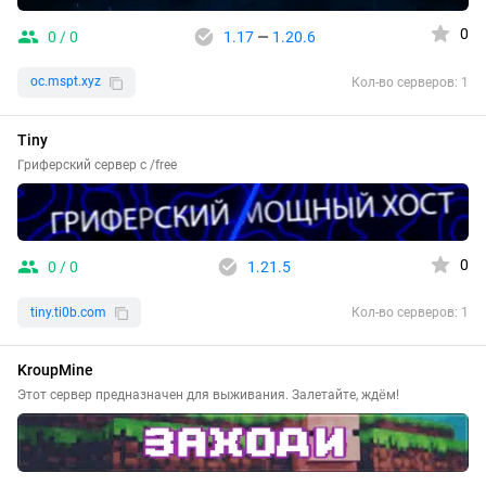
0
0 / 0
1.17
—
1.20.6
oc.mspt.xyz
Кол-во серверов: 1
Tiny
Гриферский сервер с /free
0
0 / 0
1.21.5
tiny.ti0b.com
Кол-во серверов: 1
KroupMine
Этот сервер предназначен для выживания. Залетайте, ждём!