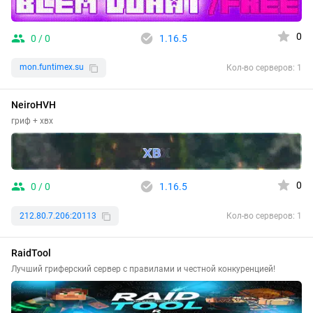
0
0 / 0
1.16.5
mon.funtimex.su
Кол-во серверов: 1
NeiroHVH
гриф + хвх
0
0 / 0
1.16.5
212.80.7.206:20113
Кол-во серверов: 1
RaidTool
Лучший гриферский сервер с правилами и честной конкуренцией!