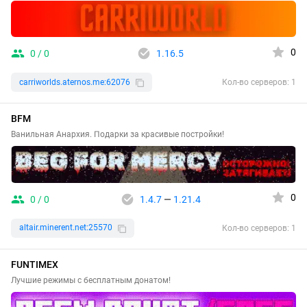
0
0 / 0
1.16.5
carriworlds.aternos.me:62076
Кол-во серверов: 1
BFM
Ванильная Анархия. Подарки за красивые постройки!
0
0 / 0
1.4.7
—
1.21.4
altair.minerent.net:25570
Кол-во серверов: 1
FUNTIMEX
Лучшие режимы с бесплатным донатом!