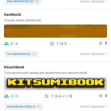
play.swactworld.xyz
Кол-во серверов: 1
HardWorld
Лучшая копия риливорлд
0
0 / 0
1.16.5
mc.hardworld.fun
Кол-во серверов: 1
KitsumiBook
Полу-ванильный сервер для увлекательных приключений!
0
0 / 0
1.16.4
—
1.18
kitsumibook.20tps.ru
Кол-во серверов: 1