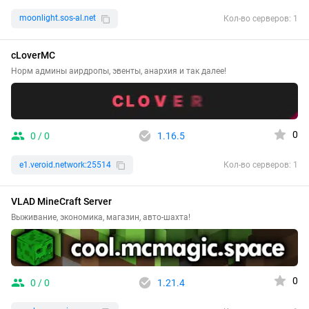
moonlight.sos-al.net
Кол-во серверов: 1
cLoverMC
Норм админы аирдропы, эвенты, анархия и так далее!
0
0 / 0
1.16.5
e1.veroid.network:25514
Кол-во серверов: 1
VLAD MineCraft Server
Выживание, экономика, магазин, авто-шахта!
0
0 / 0
1.21.4