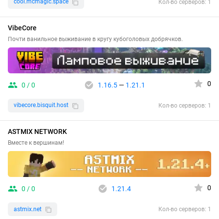
cool.mcmagic.space
Кол-во серверов: 1
VibeCore
Почти ванильное выживание в кругу кубоголовых добрячков.
0
0 / 0
1.16.5
—
1.21.1
vibecore.bisquit.host
Кол-во серверов: 1
ASTMIX NETWORK
Вместе к вершинам!
0
0 / 0
1.21.4
astmix.net
Кол-во серверов: 1