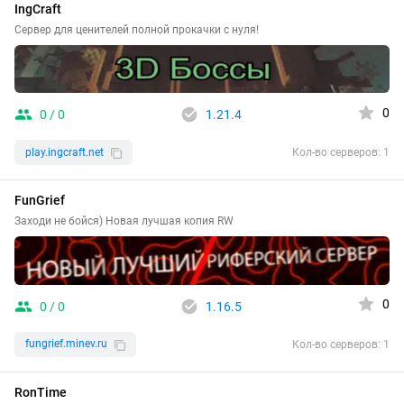
IngCraft
Сервер для ценителей полной прокачки с нуля!
0
0 / 0
1.21.4
play.ingcraft.net
Кол-во серверов: 1
FunGrief
Заходи не бойся) Новая лучшая копия RW
0
0 / 0
1.16.5
fungrief.minev.ru
Кол-во серверов: 1
RonTime