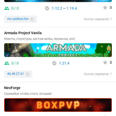
0
0 / 0
1.12.2
—
1.19.4
mc.raidtool.fun
Кол-во серверов: 1
Armada-Project Vanila
Квесты, структуры, кастом мобы, прокачка, нпс!
0
0 / 0
1.21.4
46.48.27.61
Кол-во серверов: 1
NeoForge
Сражайся чтобы стать лучшим!