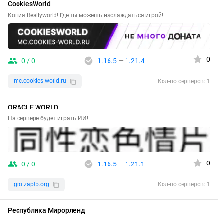
CookiesWorld
Копия Reallyworld! Где ты можешь наслаждаться игрой!
0
0 / 0
1.16.5
—
1.21.4
mc.cookies-world.ru
Кол-во серверов: 1
ORACLE WORLD
На сервере будет играть ИИ!
0
0 / 0
1.16.5
—
1.21.1
gro.zapto.org
Кол-во серверов: 1
Республика Мирорленд