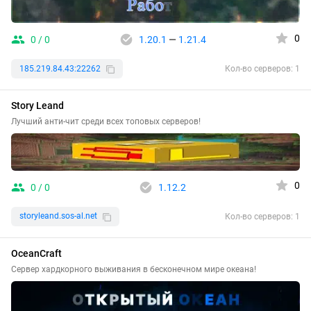
0
0 / 0
1.20.1
—
1.21.4
185.219.84.43:22262
Кол-во серверов: 1
Story Leand
Лучший анти-чит среди всех топовых серверов!
0
0 / 0
1.12.2
storyleand.sos-al.net
Кол-во серверов: 1
OceanCraft
Сервер хардкорного выживания в бесконечном мире океана!