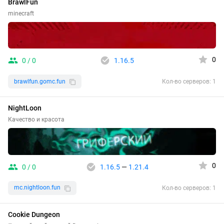
BrawlFun
minecraft
0
0 / 0
1.16.5
brawlfun.gomc.fun
Кол-во серверов: 1
NightLoon
Качество и красота
0
0 / 0
1.16.5
—
1.21.4
mc.nightloon.fun
Кол-во серверов: 1
Cookie Dungeon