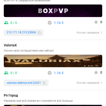
BOXPVP и Гриферское выживание
0
0 / 0
1.16.5
213.171.18.215:25004
Кол-во серверов: 1
ValoriaX
Начни своё путешествие уже сейчас!
0
0 / 0
1.16.5
valoriax.aternos.me:22421
Кол-во серверов: 1
Рп Город
Неужели они всё ближе их становится всё больше