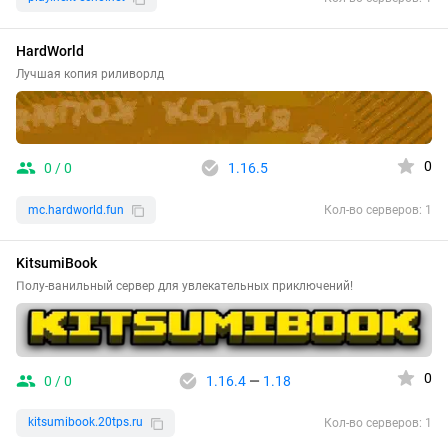
HardWorld
Лучшая копия риливорлд
0
0 / 0
1.16.5
mc.hardworld.fun
Кол-во серверов: 1
KitsumiBook
Полу-ванильный сервер для увлекательных приключений!
0
0 / 0
1.16.4
—
1.18
kitsumibook.20tps.ru
Кол-во серверов: 1