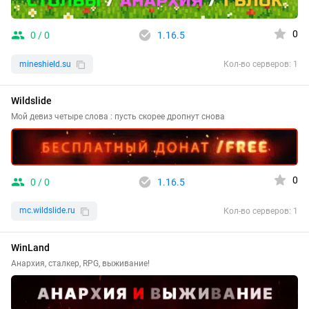
0
0 / 0
1.16.5
mineshield.su
Кол-во серверов: 1
Wildslide
Мой девиз четыре слова : пусть скорее дропнут снова
0
0 / 0
1.16.5
mc.wildslide.ru
Кол-во серверов: 1
WinLand
Анархия, сталкер, RPG, выживание!