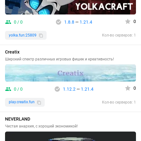
0
0 / 0
1.8.8
—
1.21.4
yolka.fun:25809
Кол-во серверов: 1
Creatix
Широкий спектр различных игровых фишек и креативность!
0
0 / 0
1.12.2
—
1.21.4
play.creatix.fun
Кол-во серверов: 1
NEVERLAND
Чистая анархия, с хорошей экономикой!