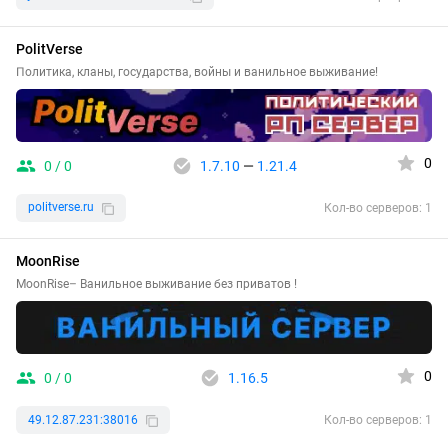
PolitVerse
Политика, кланы, государства, войны и ванильное выживание!
0
0 / 0
1.7.10
—
1.21.4
politverse.ru
Кол-во серверов: 1
MoonRise
MoonRise– Ванильное выживание без приватов !
0
0 / 0
1.16.5
49.12.87.231:38016
Кол-во серверов: 1