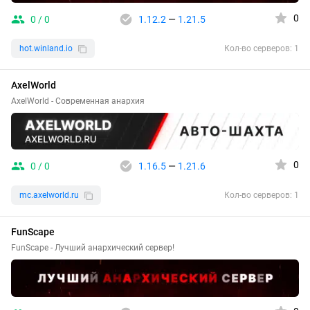
0
0 / 0
1.12.2
—
1.21.5
hot.winland.io
Кол-во серверов: 1
AxelWorld
AxelWorld - Современная анархия
0
0 / 0
1.16.5
—
1.21.6
mc.axelworld.ru
Кол-во серверов: 1
FunScape
FunScape - Лучший анархический сервер!