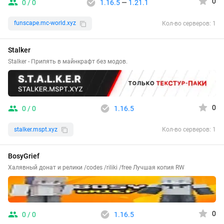
0
0 / 0
1.16.5
—
1.21.1
funscape.mc-world.xyz
Кол-во серверов: 1
Stalker
Stalker - Припять в майнкрафт без модов.
0
0 / 0
1.16.5
stalker.mspt.xyz
Кол-во серверов: 1
BosyGrief
Халявный донат и релики /codes /riliki /free Лучшая копия RW
0
0 / 0
1.16.5