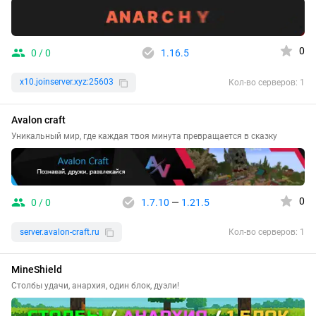
0
0 / 0
1.16.5
x10.joinserver.xyz:25603
Кол-во серверов: 1
Avalon craft
Уникальный мир, где каждая твоя минута превращается в сказку
0
0 / 0
1.7.10
—
1.21.5
server.avalon-craft.ru
Кол-во серверов: 1
MineShield
Столбы удачи, анархия, один блок, дуэли!