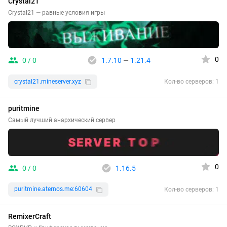
Crystal21
Crystal21 — равные условия игры
0
0 / 0
1.7.10
—
1.21.4
crystal21.mineserver.xyz
Кол-во серверов: 1
puritmine
Самый лучший анархический сервер
0
0 / 0
1.16.5
puritmine.aternos.me:60604
Кол-во серверов: 1
RemixerCraft