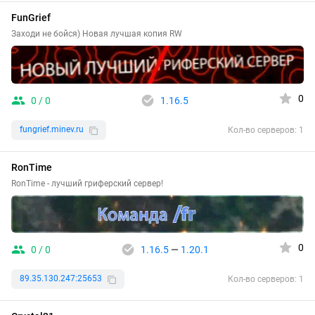
FunGrief
Заходи не бойся) Новая лучшая копия RW
0
0 / 0
1.16.5
fungrief.minev.ru
Кол-во серверов: 1
RonTime
RonTime - лучший гриферский сервер!
0
0 / 0
1.16.5
—
1.20.1
89.35.130.247:25653
Кол-во серверов: 1