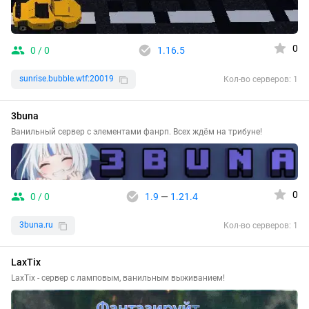
0
0 / 0
1.16.5
sunrise.bubble.wtf:20019
Кол-во серверов: 1
3buna
Ванильный сервер с элементами фанрп. Всех ждём на трибуне!
0
0 / 0
1.9
—
1.21.4
3buna.ru
Кол-во серверов: 1
LaxTix
LaxTix - сервер с ламповым, ванильным выживанием!