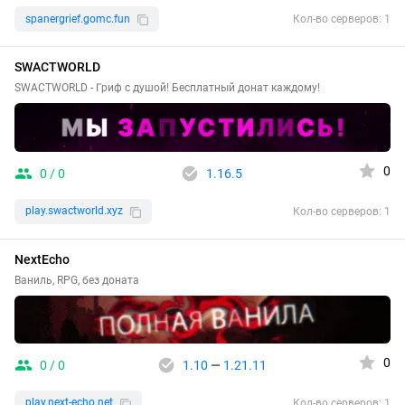
spanergrief.gomc.fun
Кол-во серверов: 1
SWACTWORLD
SWACTWORLD - Гриф с душой! Бесплатный донат каждому!
0
0 / 0
1.16.5
play.swactworld.xyz
Кол-во серверов: 1
NextEcho
Ваниль, RPG, без доната
0
0 / 0
1.10
—
1.21.11
play.next-echo.net
Кол-во серверов: 1