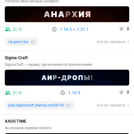
Построй свой личный Dungeon!
0
0 / 0
1.16.5
—
1.21.1
cd.gomc.fun
Кол-во серверов: 1
Sigma-Craft
SigmaCraft — сервер, где начинается приключение!
0
0 / 0
1.16.5
play-sigmacraft.aternos.me:56750
Кол-во серверов: 1
XAOS TIME
За игроков порвём любого