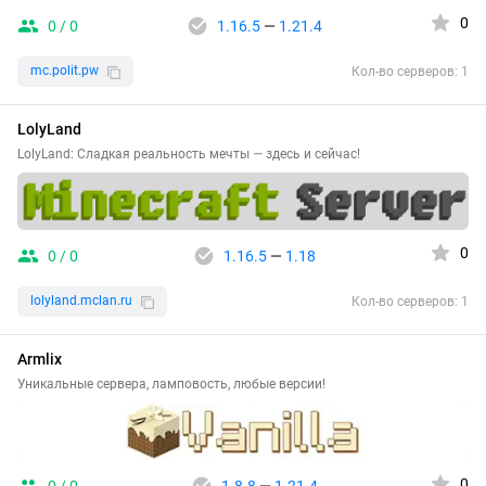
0
0 / 0
1.16.5
—
1.21.4
mc.polit.pw
Кол-во серверов: 1
LolyLand
LolyLand: Сладкая реальность мечты — здесь и сейчас!
0
0 / 0
1.16.5
—
1.18
lolyland.mclan.ru
Кол-во серверов: 1
Armlix
Уникальные сервера, ламповость, любые версии!
0