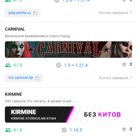
0 / 0
1.8.8
—
1.21.4
play.armlix.ru
Кол-во серверов: 1
CARNIVAL
Ванильное выживание и спаун город
0
0 / 0
1.9
—
1.21.4
mc.carnival.rip
Кол-во серверов: 1
KIRMINE
Нет смысла это читать. А может и нет...
0
0 / 0
1.16.5