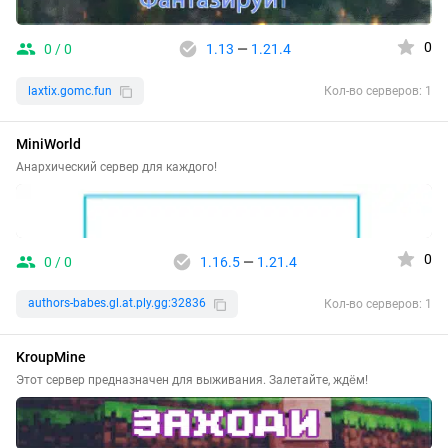
0
0 / 0
1.13
—
1.21.4
laxtix.gomc.fun
Кол-во серверов: 1
MiniWorld
Анархический сервер для каждого!
0
0 / 0
1.16.5
—
1.21.4
authors-babes.gl.at.ply.gg:32836
Кол-во серверов: 1
KroupMine
Этот сервер предназначен для выживания. Залетайте, ждём!