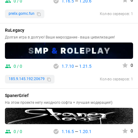
0
0 / 0
1.16.5
—
1.20.6
prelix.gomc.fun
Кол-во серверов: 1
RuLegacy
Долгая игра в долгую! Ваше мироздание - ваша цивилизация!
0
0 / 0
1.7.10
—
1.21.5
185.9.145.192:20679
Кол-во серверов: 1
SpanerGrief
На этом проекте нету ниодного софта + лучшая модерация!)
0
0 / 0
1.16.5
—
1.20.1