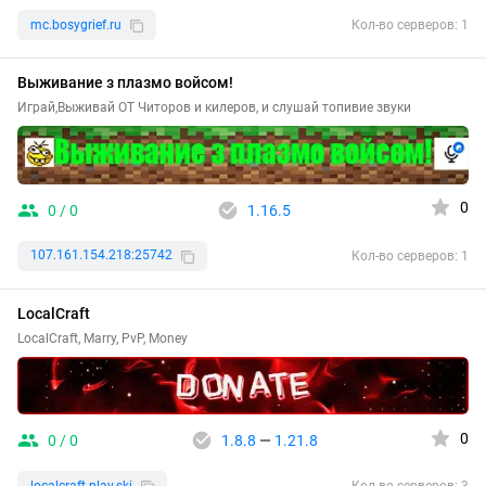
mc.bosygrief.ru
Кол-во серверов: 1
Выживание з плазмо войсом!
Играй,Выживай ОТ Читоров и килеров, и слушай топивие звуки
0
0 / 0
1.16.5
107.161.154.218:25742
Кол-во серверов: 1
LocalCraft
LocalCraft, Marry, PvP, Money
0
0 / 0
1.8.8
—
1.21.8
localcraft.play.ski