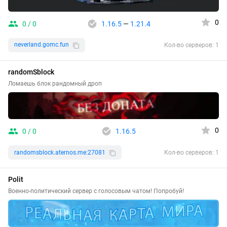
0
0 / 0
1.16.5
—
1.21.4
neverland.gomc.fun
Кол-во серверов: 1
randomSblock
Ломаешь блок рандомный дроп
0
0 / 0
1.16.5
randomsblock.aternos.me:27081
Кол-во серверов: 1
Polit
Военно-политический сервер с голосовым чатом! Попробуй!