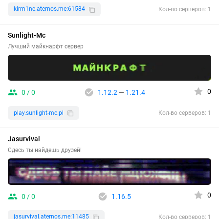
kirm1ne.aternos.me:61584
Кол-во серверов: 1
Sunlight-Mc
Лучший майкнарфт сервер
0
0 / 0
1.12.2
—
1.21.4
play.sunlight-mc.pl
Кол-во серверов: 1
Jasurvival
Сдесь ты найдешь друзей!
0
0 / 0
1.16.5
jasurvival.aternos.me:11485
Кол-во серверов: 1