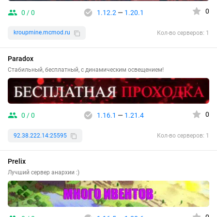
0
0 / 0
1.12.2
—
1.20.1
kroupmine.mcmod.ru
Кол-во серверов: 1
Paradox
Стабильный, бесплатный, с динамическим освещением!
0
0 / 0
1.16.1
—
1.21.4
92.38.222.14:25595
Кол-во серверов: 1
Prelix
Лучший сервер анархии :)