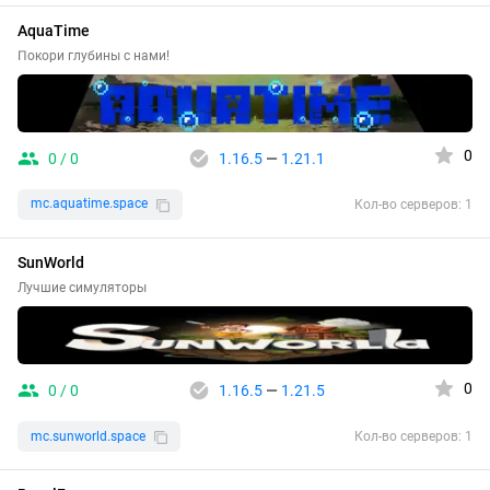
AquaTime
Покори глубины с нами!
0
0 / 0
1.16.5
—
1.21.1
mc.aquatime.space
Кол-во серверов: 1
SunWorld
Лучшие симуляторы
0
0 / 0
1.16.5
—
1.21.5
mc.sunworld.space
Кол-во серверов: 1